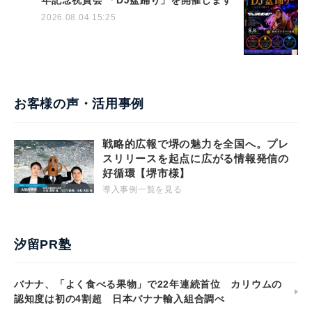
年記念祝賀会 「DJ盆踊り」を開催します
2026.08.04 15:25
お客様の声・活用事例
戦略的広報で堺の魅力を全国へ。プレ
スリリースを起点に広がる情報発信の
好循環【堺市様】
導入事例一覧を見る
汐留PR塾
バナナ、「よく食べる果物」で22年連続首位 カリウムの
認知度は初の4割超 日本バナナ輸入組合調べ