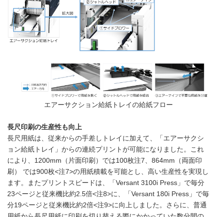
エアーサクション給紙トレイの給紙フロー
長尺印刷の生産性も向上
長尺用紙は、従来からの手差しトレイに加えて、「エアーサクシ
ョン給紙トレイ」からの連続プリントが可能になりました。これ
により、1200mm（片面印刷）では100枚注7、864mm（両面印
刷） では900枚<注7>の用紙積載を可能とし、高い生産性を実現し
ます。またプリントスピードは、「Versant 3100i Press」で毎分
23ページと従来機比約2.5倍<注8>に、「Versant 180i Press」で毎
分19ページと従来機比約2倍<注9>に向上しました。さらに、普通
用紙から長尺用紙に印刷を切り替える際にかかっていた数分間の