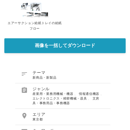
エアーサクション給紙トレイの給紙
フロー
画像を一括してダウンロード

テーマ
新商品・新製品

ジャンル
産業用・業務用機械・機器
、
情報通信機器
、
エレクトロニクス・精密機械・器具
、
文房
具・事務用品・事務機器

エリア
東京都