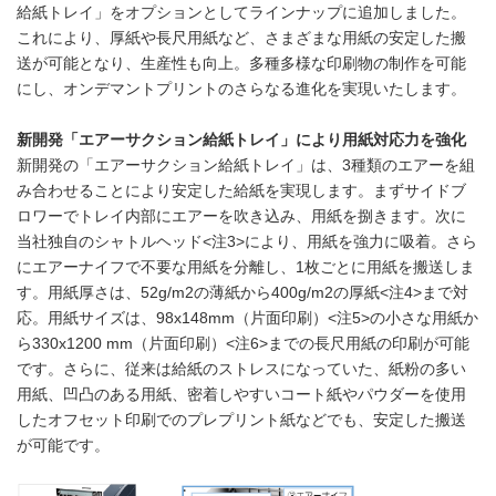
給紙トレイ」をオプションとしてラインナップに追加しました。
これにより、厚紙や長尺用紙など、さまざまな用紙の安定した搬
送が可能となり、生産性も向上。多種多様な印刷物の制作を可能
にし、オンデマントプリントのさらなる進化を実現いたします。
新開発「エアーサクション給紙トレイ」により用紙対応力を強化
新開発の「エアーサクション給紙トレイ」は、3種類のエアーを組
み合わせることにより安定した給紙を実現します。まずサイドブ
ロワーでトレイ内部にエアーを吹き込み、用紙を捌きます。次に
当社独⾃のシャトルヘッド<注3>により、用紙を強力に吸着。さら
にエアーナイフで不要な用紙を分離し、1枚ごとに用紙を搬送しま
す。用紙厚さは、52g/m2の薄紙から400g/m2の厚紙<注4>まで対
応。用紙サイズは、98x148mm（片面印刷）<注5>の小さな用紙か
ら330x1200 mm（片面印刷）<注6>までの長尺用紙の印刷が可能
です。さらに、従来は給紙のストレスになっていた、紙粉の多い
用紙、凹凸のある用紙、密着しやすいコート紙やパウダーを使用
したオフセット印刷でのプレプリント紙などでも、安定した搬送
が可能です。