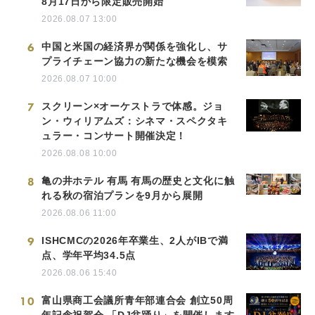
8月17日から限定販売開始
2026.08.07 13:00
6
中国と米国の経済界が関係を強化し、サ
プライチェーン協力の新たな機会を模索
2026.08.07 10:00
7
スクリーン×オーケストラで体感。ジョ
ン・ウィリアムズ：シネマ・スペクタキ
ュラー・コンサート開催決定！
2026.08.08 10:00
8
亀の井ホテル 有馬 有馬の歴史と文化に触
れる秋の宿泊プランを9月から展開
2026.08.06 11:00
9
ISHCMCの2026年卒業生、2人がIBで満
点、学年平均34.5点
2026.08.06 15:40
10
富山県商工会議所青年部連合会 創立50周