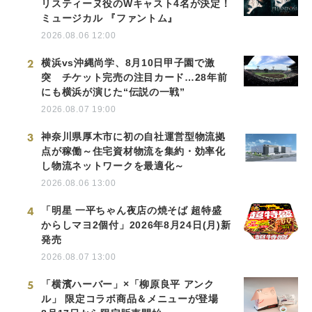
リスティーヌ役のWキャスト4名が決定！
ミュージカル 『ファントム』
2026.08.06 12:00
2
横浜vs沖縄尚学、8月10日甲子園で激
突 チケット完売の注目カード…28年前
にも横浜が演じた“伝説の一戦”
2026.08.07 19:00
3
神奈川県厚木市に初の自社運営型物流拠
点が稼働～住宅資材物流を集約・効率化
し物流ネットワークを最適化～
2026.08.06 13:00
4
「明星 一平ちゃん夜店の焼そば 超特盛
からしマヨ2個付」2026年8月24日(月)新
発売
2026.08.07 13:00
5
「横濱ハーバー」×「柳原良平 アンク
ル」 限定コラボ商品＆メニューが登場