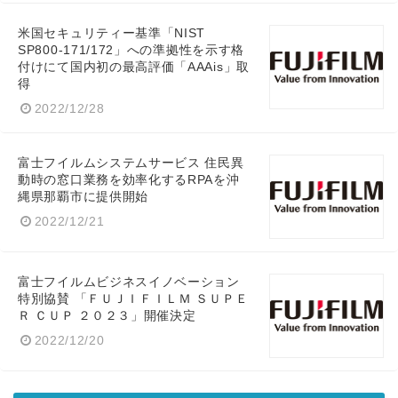
米国セキュリティー基準「NIST
SP800-171/172」への準拠性を示す格
付けにて国内初の最高評価「AAAis」取
得
2022/12/28
富士フイルムシステムサービス 住民異
動時の窓口業務を効率化するRPAを沖
縄県那覇市に提供開始
2022/12/21
富士フイルムビジネスイノベーション
特別協賛 「ＦＵＪＩＦＩＬＭ ＳＵＰＥ
Ｒ ＣＵＰ ２０２３」開催決定
2022/12/20