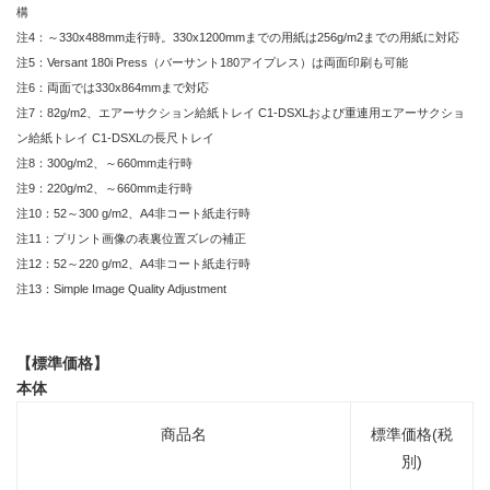
構
注4：～330x488mm走行時。330x1200mmまでの用紙は256g/m2までの用紙に対応
注5：Versant 180i Press（バーサント180アイプレス）は両面印刷も可能
注6：両面では330x864mmまで対応
注7：82g/m2、エアーサクション給紙トレイ C1-DSXLおよび重連用エアーサクショ
ン給紙トレイ C1-DSXLの長尺トレイ
注8：300g/m2、～660mm走行時
注9：220g/m2、～660mm走行時
注10：52～300 g/m2、A4非コート紙走行時
注11：プリント画像の表裏位置ズレの補正
注12：52～220 g/m2、A4非コート紙走行時
注13：Simple Image Quality Adjustment
【標準価格】
本体
商品名
標準価格(税
別)