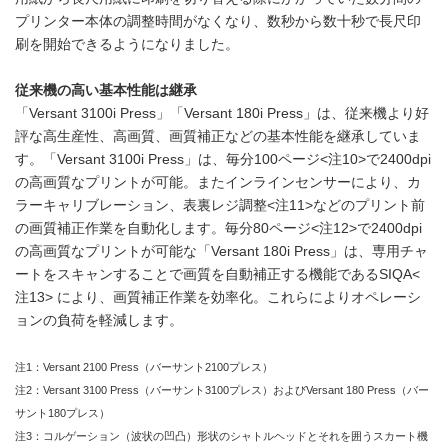
プリンター本体の調整時間がなくなり、数秒から数十秒で長尺印
刷を開始できるようになりました。
従来機の高い基本性能は継承
「Versant 3100i Press」「Versant 180i Press」は、従来機より好
評な高生産性、高画質、画質補正などの基本性能を継承していま
す。「Versant 3100i Press」は、毎分100ページ<注10>で2400dpi
の高画質なプリントが可能。またインラインセンサーにより、カ
ラーキャリブレーション、表裏レジ調整<注11>などのプリント前
の画質補正作業を自動化します。毎分80ページ<注12>で2400dpi
の高画質なプリントが可能な「Versant 180i Press」は、専用チャ
ートをスキャンすることで画質を自動補正する機能であるSIQA<
注13> により、画質補正作業を効率化。これらによりオペレーシ
ョンの負荷を軽減します。
注1：Versant 2100 Press（バーサント2100プレス）
注2：Versant 3100 Press（バーサント3100プレス）およびVersant 180 Press（バー
サント180プレス）
注3：コルゲーション（波状の凹凸）形状のシャトルヘッドとそれを囲うスカート機