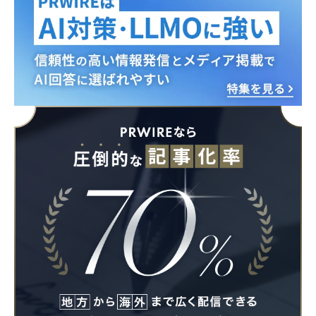
Japanese
English