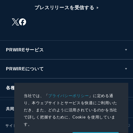
プレスリリースを受信する
PRWIREサービス
PRWIREについて
各種お問い合わせ
当社では、「
プライバシーポリシー
」に定める通
り、本ウェブサイトとサービスを快適にご利用いた
共同通信社グループ
だき、また、どのように活用されているのかを当社
で詳しく把握するために、Cookie を使用していま
す。
サイトポリシー
プライバシーポリシー