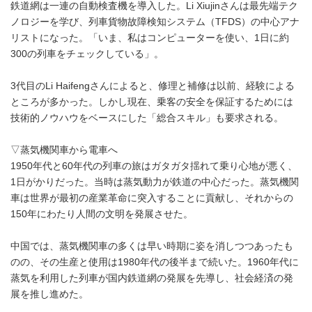
鉄道網は一連の自動検査機を導入した。Li Xiujinさんは最先端テク
ノロジーを学び、列車貨物故障検知システム（TFDS）の中心アナ
リストになった。「いま、私はコンピューターを使い、1日に約
300の列車をチェックしている」。
3代目のLi Haifengさんによると、修理と補修は以前、経験による
ところが多かった。しかし現在、乗客の安全を保証するためには
技術的ノウハウをベースにした「総合スキル」も要求される。
▽蒸気機関車から電車へ
1950年代と60年代の列車の旅はガタガタ揺れて乗り心地が悪く、
1日がかりだった。当時は蒸気動力が鉄道の中心だった。蒸気機関
車は世界が最初の産業革命に突入することに貢献し、それからの
150年にわたり人間の文明を発展させた。
中国では、蒸気機関車の多くは早い時期に姿を消しつつあったも
のの、その生産と使用は1980年代の後半まで続いた。1960年代に
蒸気を利用した列車が国内鉄道網の発展を先導し、社会経済の発
展を推し進めた。