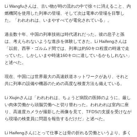
Li Wangfuさんは、古い物が時の流れの中で徐々に消えること、内
燃機関を使用した列車の登場、そして次は電車の登場を目撃し
た。「われわれは、いまやすべてが電化されている」。
過去数十年、中国の列車技術は時代遅れだった。彼の息子と孫
は、考えられないような進歩を体験してきた。Li Haifengさんは
「以前、西寧・ゴルムド間では、列車は約50キロ程度の時速で走
っていた。しかしいまや時速160キロに達しているかもしれない」
と述べた。
現在、中国には世界最大の高速鉄道ネットワークがあり、それと
共に列車の設備や機器のための高度な検査方法も備えている。
Li Xiujinさんは「われわれは、ちょうど病院の医師のように、厳し
い肉体労働から頭脳労働へと切り替わった。われわれは室内に座
り、高速度カメラが撮影した画像を見て、TFDSの支援を受けなが
ら現場の検査員に問題を報告するだけだ」と述べた。
Li Haifengさんにとって仕事とは骨の折れる労働というより、多く