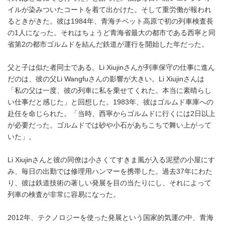
イルが染みついたコートを着て出かけた。そして重労働が報われ
るときがきた。彼は1984年、青海チベット高原で初の列車検査長
の1人になった。それはちょうど青海省最大の都市である西寧と同
省第2の都市ゴルムドを結んだ鉄道が運行を開始した年だった。
父と子は似た者同士である。Li Xiujinさんが列車保守の仕事に進ん
だのは、彼の父Li Wangfuさんの影響が大きい。Li Xiujinさんは
「私の父は一度、彼の列車に私を乗せてくれた。本当に素晴らし
い仕事だと感じた」と回想した。1983年、彼はゴルムド車庫への
赴任を命じられた。「当時、西寧からゴルムドに行くには2日以上
が必要だった。ゴルムドでは砂や小石があちこちで舞い上がって
いた」。
Li Xiujinさんと彼の同僚は小さくてすきま風が入る泥壁の小屋にす
み、毎日の出勤では修理用ハンマーを携帯した。過去37年にわた
り、彼は鉄道技術の著しい発展を目の当たりにし、それによって
列車の検査が非常に容易になった。
2012年、テクノロジーを使った発展という国家的気運の中、青海