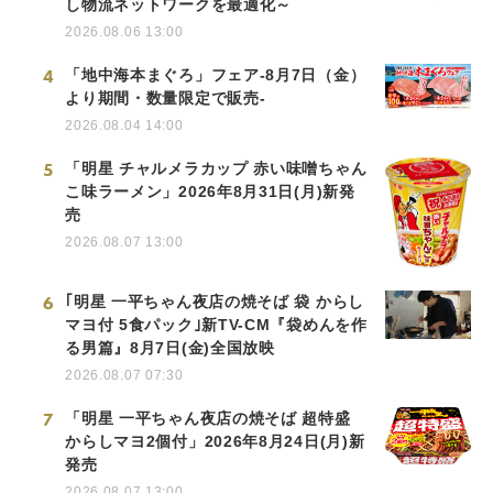
し物流ネットワークを最適化～
2026.08.06 13:00
4
「地中海本まぐろ」フェア-8月7日（金）
より期間・数量限定で販売-
2026.08.04 14:00
5
「明星 チャルメラカップ 赤い味噌ちゃん
こ味ラーメン」2026年8月31日(月)新発
売
2026.08.07 13:00
6
｢明星 一平ちゃん夜店の焼そば 袋 からし
マヨ付 5食パック｣新TV-CM『袋めんを作
る男篇』8月7日(金)全国放映
2026.08.07 07:30
7
「明星 一平ちゃん夜店の焼そば 超特盛
からしマヨ2個付」2026年8月24日(月)新
発売
2026.08.07 13:00