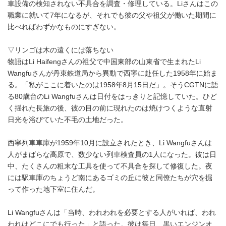
車設備の検知されない不具合を調査・修理している。Liさんはこの
職業に就いて7年になるが、それでも彼の父や祖父が働いた期間に
比べればわずかなものにすぎない。
▽リンゴは木の遠くには落ちない
物語はLi Haifengさんの祖父で中国東部の山東省で生まれたLi
Wangfuさんが丹東鉄道局から異動で西寧に赴任した1958年に始ま
る。「私がここに着いたのは1958年8月15日だ」。そうCGTNに語
る80歳台のLi Wangfuさんは日付をはっきりと記憶していた。ひど
く揺れた長旅の後、彼の目の前に現れたのは焼けつくような直射
日光を浴びていた不毛の土地だった。
西寧列車車庫が1959年10月に設立されたとき、Li Wangfuさんは
人がまばらな高原で、数少ない列車検査員の1人になった。彼は日
中、たくさんの粗末な工具を使って不具合を探して修復した。夜
には駅車庫のちょうど南にあるゴミの丘に彼と同僚たちが穴を掘
って作った地下室に住んだ。
Li Wangfuさんは「当時、われわれを必要とする人がいれば、われ
われはどこにでも行った」と語った。彼は毎日、黒いエンジンオ