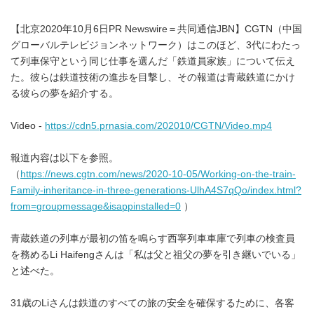
【北京2020年10月6日PR Newswire＝共同通信JBN】CGTN（中国
グローバルテレビジョンネットワーク）はこのほど、3代にわたっ
て列車保守という同じ仕事を選んだ「鉄道員家族」について伝え
た。彼らは鉄道技術の進歩を目撃し、その報道は青蔵鉄道にかけ
る彼らの夢を紹介する。
Video -
https://cdn5.prnasia.com/202010/CGTN/Video.mp4
報道内容は以下を参照。
（
https://news.cgtn.com/news/2020-10-05/Working-on-the-train-
Family-inheritance-in-three-generations-UlhA4S7qQo/index.html?
from=groupmessage&isappinstalled=0
）
青蔵鉄道の列車が最初の笛を鳴らす西寧列車車庫で列車の検査員
を務めるLi Haifengさんは「私は父と祖父の夢を引き継いでいる」
と述べた。
31歳のLiさんは鉄道のすべての旅の安全を確保するために、各客