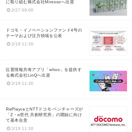
に取り組む株式会社Miressoへ出資
2/27 09:00
ドコモ・イノベーションファンド4号の
テーマおよび注力領域を公表
2/19 11:30
位置情報共有アプリ「whoo」を提供す
る株式会社LinQへ出資
2/19 11:30
RePlayceとNTTドコモ‧ベンチャーズが
「Z・α世代 共創研究所」の開始に向け
て基本合意
2/19 11:30