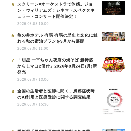
5
スクリーン×オーケストラで体感。ジョ
ン・ウィリアムズ：シネマ・スペクタキ
ュラー・コンサート開催決定！
2026.08.08 10:00
6
亀の井ホテル 有馬 有馬の歴史と文化に触
れる秋の宿泊プランを9月から展開
2026.08.06 11:00
7
「明星 一平ちゃん夜店の焼そば 超特盛
からしマヨ2個付」2026年8月24日(月)新
発売
2026.08.07 13:00
8
全国の生活者と医師に聞く、風邪症状時
のAI利用と医療受診に関する調査結果
2026.08.07 15:30