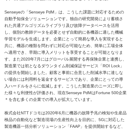
Senseyeの「Senseye PdM」は、こうした課題に対応するための
自動予知保全ソリューションです。独自の研究開発により蓄積さ
れた共通アルゴリズムライブラリ及び故障データベースを活用
し、個別の教師データを必要とせず自動的に各機器に適した機械
学習モデルを生成します。企業にとって簡易な導入を実現すると
共に、機器の種類を問わずに対応が可能なため、簡単に工場全体
へ適用でき、早期に導入メリットを享受することが可能となりま
す。また2020年7月にはグローバル展開する再保険企業と連携し、
製造業では初となるダウンタイム削減保証サービス「ROI Lock」
の提供を開始しました。顧客と事前に合意した削減水準に達しな
い場合には利用料を返金するサービスであり、企業にとっての導
入ハードルをさらに低減します。こうした製造業のニーズに即し
た様々な利便性が評価され、現在Senseye PdMはFortune 500企業
＊を含む多くの企業での導入が拡大しています。
株式会社NTTドコモは2020年6月に機器の故障予兆の検知や生産品
検品の自動化など製造現場の生産性向上を目的に、5Gに対応した
製造機器一括分析ソリューション「FAAP」を提供開始するなど、