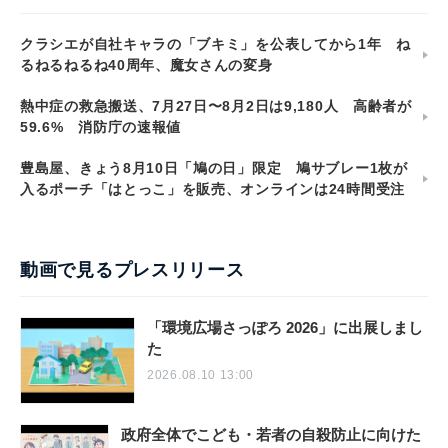
クラシエが自社キャラの「ブキミ」を公表してから1年 ね
るねるねるね40周年、魔女さんの変身
熱中症の救急搬送、7月27日〜8月2日は9,180人 高齢者が
59.6% 消防庁の速報値
豊島屋、きょう8月10日「鳩の日」限定 鳩サブレー1枚が
入るポーチ「はとっこ」を販売、オンラインは24時間受注
動画で見るプレスリリース
「環境広場さっぽろ 2026」に出展しまし
た
2026.08.10 13:00
政府全体でこども・若者の自殺防止に向けた