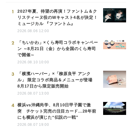
1
2027年夏、待望の再演！ファントム＆ク
リスティーヌ役のWキャスト4名が決定！
ミュージカル 『ファントム』
2026.08.06 12:00
2
「ちいかわ」×くら寿司コラボキャンペー
ン ～8月21日（金）から全国のくら寿司
で開催～
2026.08.10 10:00
3
「横濱ハーバー」×「柳原良平 アンク
ル」 限定コラボ商品＆メニューが登場
8月17日から限定販売開始
2026.08.07 13:00
4
横浜vs沖縄尚学、8月10日甲子園で激
突 チケット完売の注目カード…28年前
にも横浜が演じた“伝説の一戦”
2026.08.07 19:00