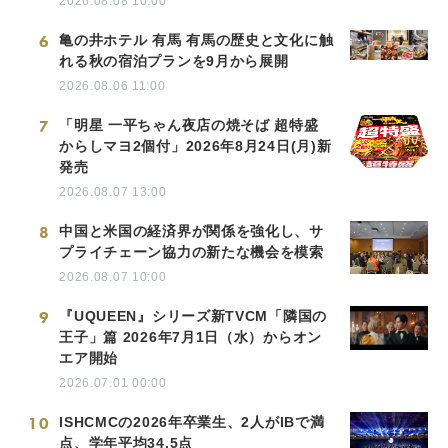
2026.08.08 10:00
6
亀の井ホテル 有馬 有馬の歴史と文化に触
れる秋の宿泊プランを9月から展開
2026.08.06 11:00
7
「明星 一平ちゃん夜店の焼そば 超特盛
からしマヨ2個付」2026年8月24日(月)新
発売
2026.08.07 13:00
8
中国と米国の経済界が関係を強化し、サ
プライチェーン協力の新たな機会を模索
2026.08.07 10:00
9
『UQUEEN』シリーズ新TVCM「隣国の
王子」篇 2026年7月1日（水）からオン
エア開始
2026.07.01 00:00
10
ISHCMCの2026年卒業生、2人がIBで満
点、学年平均34.5点