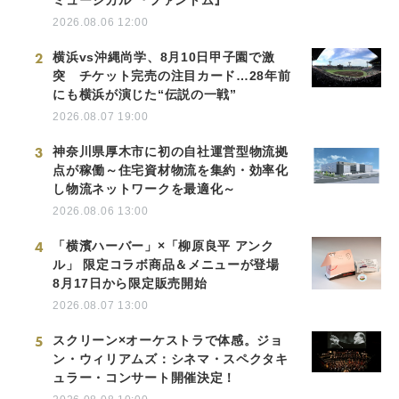
ミュージカル 『ファントム』
2026.08.06 12:00
2
横浜vs沖縄尚学、8月10日甲子園で激
突 チケット完売の注目カード…28年前
にも横浜が演じた“伝説の一戦”
2026.08.07 19:00
3
神奈川県厚木市に初の自社運営型物流拠
点が稼働～住宅資材物流を集約・効率化
し物流ネットワークを最適化～
2026.08.06 13:00
4
「横濱ハーバー」×「柳原良平 アンク
ル」 限定コラボ商品＆メニューが登場
8月17日から限定販売開始
2026.08.07 13:00
5
スクリーン×オーケストラで体感。ジョ
ン・ウィリアムズ：シネマ・スペクタキ
ュラー・コンサート開催決定！