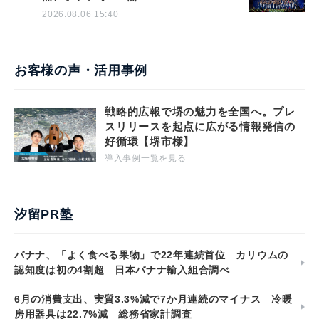
2026.08.06 15:40
お客様の声・活用事例
戦略的広報で堺の魅力を全国へ。プレ
スリリースを起点に広がる情報発信の
好循環【堺市様】
導入事例一覧を見る
汐留PR塾
バナナ、「よく食べる果物」で22年連続首位 カリウムの
認知度は初の4割超 日本バナナ輸入組合調べ
6月の消費支出、実質3.3%減で7か月連続のマイナス 冷暖
房用器具は22.7%減 総務省家計調査