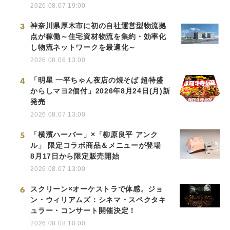
2026.08.07 19:00
3
神奈川県厚木市に初の自社運営型物流拠
点が稼働～住宅資材物流を集約・効率化
し物流ネットワークを最適化～
2026.08.06 13:00
4
「明星 一平ちゃん夜店の焼そば 超特盛
からしマヨ2個付」2026年8月24日(月)新
発売
2026.08.07 13:00
5
「横濱ハーバー」×「柳原良平 アンク
ル」 限定コラボ商品＆メニューが登場
8月17日から限定販売開始
2026.08.07 13:00
6
スクリーン×オーケストラで体感。ジョ
ン・ウィリアムズ：シネマ・スペクタキ
ュラー・コンサート開催決定！
2026.08.08 10:00