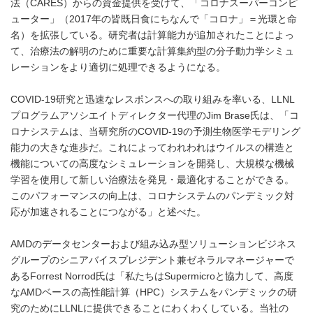
法（CARES）からの資金提供を受けて、「コロナスーパーコンピ
ューター」（2017年の皆既日食にちなんで「コロナ」＝光環と命
名）を拡張している。研究者は計算能力が追加されたことによっ
て、治療法の解明のために重要な計算集約型の分子動力学シミュ
レーションをより適切に処理できるようになる。
COVID-19研究と迅速なレスポンスへの取り組みを率いる、LLNL
プログラムアソシエイトディレクター代理のJim Brase氏は、「コ
ロナシステムは、当研究所のCOVID-19の予測生物医学モデリング
能力の大きな進歩だ。これによってわれわれはウイルスの構造と
機能についての高度なシミュレーションを開発し、大規模な機械
学習を使用して新しい治療法を発見・最適化することができる。
このパフォーマンスの向上は、コロナシステムのパンデミック対
応が加速されることにつながる」と述べた。
AMDのデータセンターおよび組み込み型ソリューションビジネス
グループのシニアバイスプレジデント兼ゼネラルマネージャーで
あるForrest Norrod氏は「私たちはSupermicroと協力して、高度
なAMDベースの高性能計算（HPC）システムをパンデミックの研
究のためにLLNLに提供できることにわくわくしている。当社の