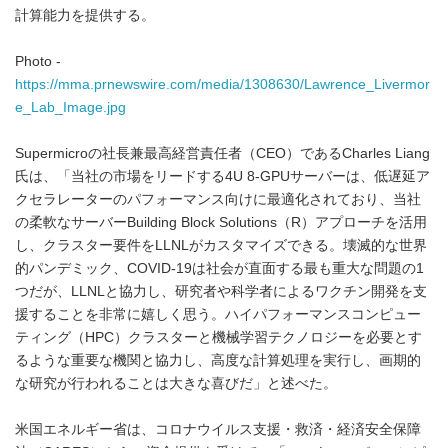
計算能力を提供する。
Photo -
https://mma.prnewswire.com/media/1308630/Lawrence_Livermor
e_Lab_Image.jpg
Supermicroの社長兼最高経営責任者（CEO）であるCharles Liang
氏は、「当社の市場をリードする4U 8-GPUサーバーは、低遅延ア
クセラレーターのパフォーマンス向けに最適化されており、当社
の柔軟なサーバーBuilding Block Solutions（R）アプローチを活用
し、クラスター要件をLLNLがカスタマイズできる。壊滅的な世界
的パンデミック、COVID-19は社会が直面する最も重大な問題の1
つだが、LLNLと協力し、研究者や科学者によるワクチン開発を支
援することを非常に嬉しく思う。ハイパフォーマンスコンピュー
ティング（HPC）クラスターと機械学習テクノロジーを必要とす
るような重要な機関と協力し、高度な計算処理を実行し、画期的
な研究が行われることは大きな喜びだ」と述べた。
米国エネルギー省は、コロナウイルス支援・救済・経済安全保障