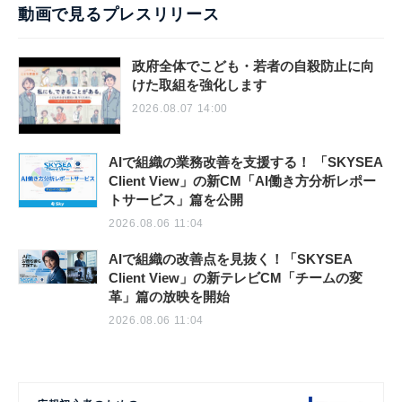
動画で見るプレスリリース
政府全体でこども・若者の自殺防止に向
けた取組を強化します
2026.08.07 14:00
AIで組織の業務改善を支援する！ 「SKYSEA
Client View」の新CM「AI働き方分析レポー
トサービス」篇を公開
2026.08.06 11:04
AIで組織の改善点を見抜く！「SKYSEA
Client View」の新テレビCM「チームの変
革」篇の放映を開始
2026.08.06 11:04