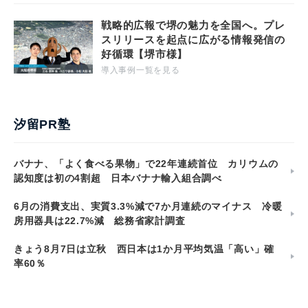
戦略的広報で堺の魅力を全国へ。プレ
スリリースを起点に広がる情報発信の
好循環【堺市様】
導入事例一覧を見る
汐留PR塾
バナナ、「よく食べる果物」で22年連続首位 カリウムの
認知度は初の4割超 日本バナナ輸入組合調べ
6月の消費支出、実質3.3%減で7か月連続のマイナス 冷暖
房用器具は22.7%減 総務省家計調査
きょう8月7日は立秋 西日本は1か月平均気温「高い」確
率60％