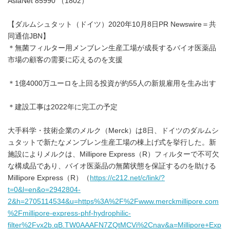
AsiaNet 85990 （1802）
【ダルムシュタット（ドイツ）2020年10月8日PR Newswire＝共
同通信JBN】
＊無菌フィルター用メンブレン生産工場が成長するバイオ医薬品
市場の顧客の需要に応えるのを支援
＊1億4000万ユーロを上回る投資が約55人の新規雇用を生み出す
＊建設工事は2022年に完工の予定
大手科学・技術企業のメルク（Merck）は8日、ドイツのダルムシ
ュタットで新たなメンブレン生産工場の棟上げ式を挙行した。新
施設によりメルクは、Millipore Express（R）フィルターで不可欠
な構成品であり、バイオ医薬品の無菌状態を保証するのを助ける
Millipore Express（R）（
https://c212.net/c/link/?
t=0&l=en&o=2942804-
2&h=2705114534&u=https%3A%2F%2Fwww.merckmillipore.com
%2Fmillipore-express-phf-hydrophilic-
filter%2Fvx2b.qB.TW0AAAFN7ZQtMCVi%2Cnav&a=Millipore+Exp