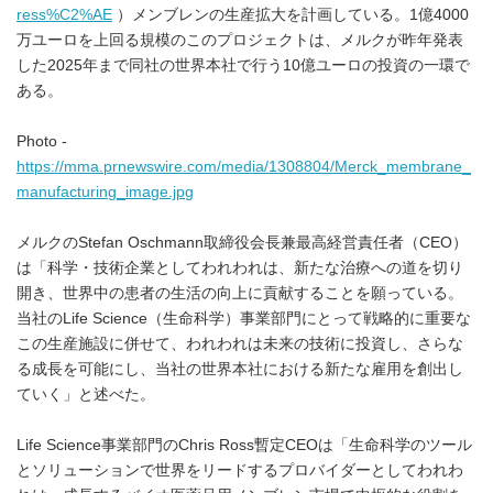
ress%C2%AE
）メンブレンの生産拡大を計画している。1億4000
万ユーロを上回る規模のこのプロジェクトは、メルクが昨年発表
した2025年まで同社の世界本社で行う10億ユーロの投資の一環で
ある。
Photo -
https://mma.prnewswire.com/media/1308804/Merck_membrane_
manufacturing_image.jpg
メルクのStefan Oschmann取締役会長兼最高経営責任者（CEO）
は「科学・技術企業としてわれわれは、新たな治療への道を切り
開き、世界中の患者の生活の向上に貢献することを願っている。
当社のLife Science（生命科学）事業部門にとって戦略的に重要な
この生産施設に併せて、われわれは未来の技術に投資し、さらな
る成長を可能にし、当社の世界本社における新たな雇用を創出し
ていく」と述べた。
Life Science事業部門のChris Ross暫定CEOは「生命科学のツール
とソリューションで世界をリードするプロバイダーとしてわれわ