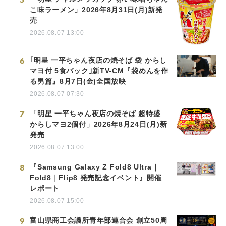
こ味ラーメン」2026年8月31日(月)新発
売
2026.08.07 13:00
6
｢明星 一平ちゃん夜店の焼そば 袋 からし
マヨ付 5食パック｣新TV-CM『袋めんを作
る男篇』8月7日(金)全国放映
2026.08.07 07:30
7
「明星 一平ちゃん夜店の焼そば 超特盛
からしマヨ2個付」2026年8月24日(月)新
発売
2026.08.07 13:00
8
『Samsung Galaxy Z Fold8 Ultra｜
Fold8｜Flip8 発売記念イベント』開催
レポート
2026.08.07 15:00
9
富山県商工会議所青年部連合会 創立50周