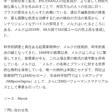
学・技術企業である。約5万6000人の従業員が、より楽しく持続可
能な暮らし方を生み出すことで、何百万もの人々の生活に日々、
プラスの変化をもたらすため働いている。遺伝子編集技術の推進
や、最も困難な疾患を治療するための独自の方法の発見から、イ
ンテリジェントなデバイスの実現まで、メルクはいたるところに
ある。メルクは2019年、66カ国で162億ユーロの売上高を達成し
た。
科学的調査と責任ある起業家精神が、メルクの技術的、科学的進
歩の鍵となってきた。1668年の創業以来、メルクはこのように繁
栄してきた。創業家が今も、この上場企業の株式の過半数を所有
している。メルクは、「メルク」の名称とブランドに対する世界
的な権利を保有している。唯一の例外は米国とカナダで、同社は
医療部門ではEMDセローノ、生命科学部門ではミリポアシグマ
（MilliporeSigma）として、さらにEMDパフォーマンスマテリアル
ズとして事業を行っている。
ソース：Merck
▽問い合わせ先