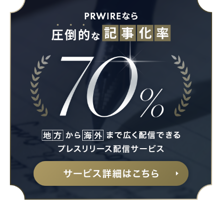
Japanese
English