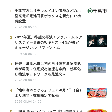
1
千葉市内にリチウムイオン電池などの小
型充電式電池回収ボックスを新たに15カ
所設置
2026.08.05 16:00
2
2027年夏、待望の再演！ファントム＆ク
リスティーヌ役のWキャスト4名が決定！
ミュージカル 『ファントム』
2026.08.06 12:00
3
神奈川県厚木市に初の自社運営型物流拠
点が稼働～住宅資材物流を集約・効率化
し物流ネットワークを最適化～
2026.08.06 13:00
4
「地中海本まぐろ」フェア-8月7日（金）
より期間・数量限定で販売-
2026.08.04 14:00
5
「明星 チャルメラカップ 赤い味噌ちゃん