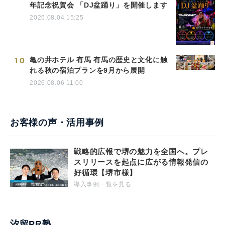
年記念祝賀会 「DJ盆踊り」を開催します
2026.08.04 15:25
10
亀の井ホテル 有馬 有馬の歴史と文化に触
れる秋の宿泊プランを9月から展開
2026.08.06 11:00
お客様の声・活用事例
戦略的広報で堺の魅力を全国へ。プレ
スリリースを起点に広がる情報発信の
好循環【堺市様】
導入事例一覧を見る
汐留PR塾