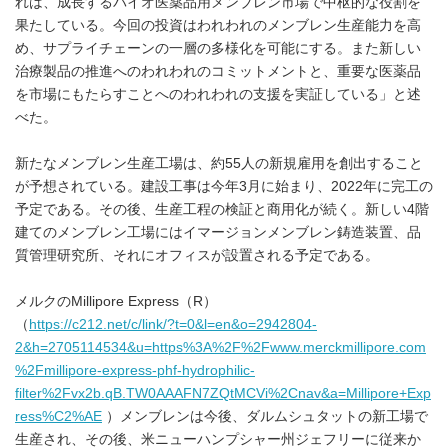
れは、成長するバイオ医薬品用メンブレン市場で中枢的な役割を
果たしている。今回の投資はわれわれのメンブレン生産能力を高
め、サプライチェーンの一層の多様化を可能にする。また新しい
治療製品の推進へのわれわれのコミットメントと、重要な医薬品
を市場にもたらすことへのわれわれの支援を実証している」と述
べた。
新たなメンブレン生産工場は、約55人の新規雇用を創出すること
が予想されている。建設工事は今年3月に始まり、2022年に完工の
予定である。その後、生産工程の検証と商用化が続く。新しい4階
建てのメンブレン工場にはイマージョンメンブレン鋳造装置、品
質管理研究所、それにオフィスが設置される予定である。
メルクのMillipore Express（R）
（
https://c212.net/c/link/?t=0&l=en&o=2942804-
2&h=2705114534&u=https%3A%2F%2Fwww.merckmillipore.com
%2Fmillipore-express-phf-hydrophilic-
filter%2Fvx2b.qB.TW0AAAFN7ZQtMCVi%2Cnav&a=Millipore+Exp
ress%C2%AE
）メンブレンは今後、ダルムシュタットの新工場で
生産され、その後、米ニューハンプシャー州ジェフリーに従来か