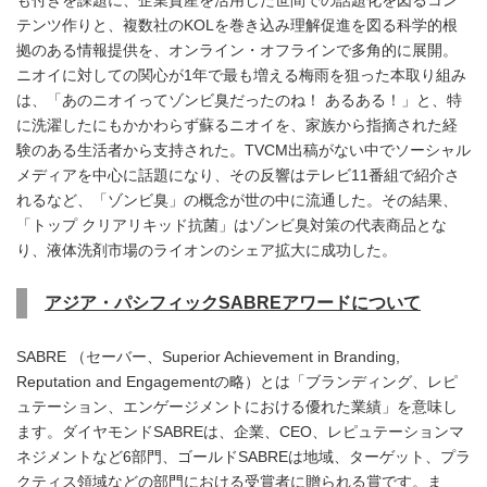
も付きを課題に、企業資産を活用した世間での話題化を図るコン
テンツ作りと、複数社のKOLを巻き込み理解促進を図る科学的根
拠のある情報提供を、オンライン・オフラインで多角的に展開。
ニオイに対しての関心が1年で最も増える梅雨を狙った本取り組み
は、「あのニオイってゾンビ臭だったのね！ あるある！」と、特
に洗濯したにもかかわらず蘇るニオイを、家族から指摘された経
験のある生活者から支持された。TVCM出稿がない中でソーシャル
メディアを中心に話題になり、その反響はテレビ11番組で紹介さ
れるなど、「ゾンビ臭」の概念が世の中に流通した。その結果、
「トップ クリアリキッド抗菌」はゾンビ臭対策の代表商品とな
り、液体洗剤市場のライオンのシェア拡大に成功した。
アジア・パシフィック
SABRE
アワードについて
SABRE （セーバー、Superior Achievement in Branding,
Reputation and Engagementの略）とは「ブランディング、レピ
ュテーション、エンゲージメントにおける優れた業績」を意味し
ます。ダイヤモンドSABREは、企業、CEO、レピュテーションマ
ネジメントなど6部門、ゴールドSABREは地域、ターゲット、プラ
クティス領域などの部門における受賞者に贈られる賞です。ま