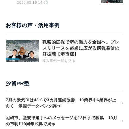
2026.03.19 14:00
お客様の声・活用事例
戦略的広報で堺の魅力を全国へ。プレ
スリリースを起点に広がる情報発信の
好循環【堺市様】
導入事例一覧を見る
汐留PR塾
7月の景気DIは43.6で3カ月連続改善 10業界中6業界が上
向く 帝国データバンク調べ
尼崎市、堂安律選手へのメッセージを13日まで募集 10月
の市制110周年式典で掲示