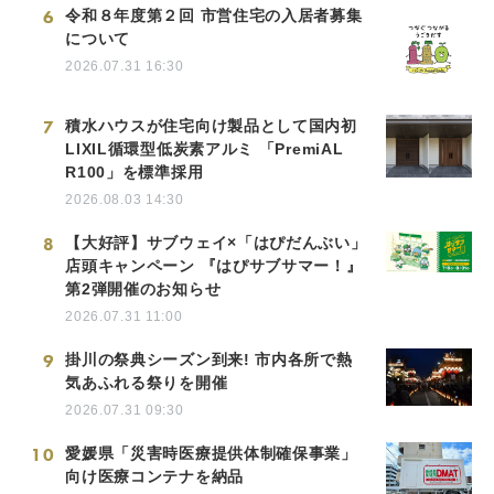
6
令和８年度第２回 市営住宅の入居者募集
について
2026.07.31 16:30
7
積水ハウスが住宅向け製品として国内初
LIXIL循環型低炭素アルミ 「PremiAL
R100」を標準採用
2026.08.03 14:30
8
【大好評】サブウェイ×「はぴだんぶい」
店頭キャンペーン 『はぴサブサマー！』
第2弾開催のお知らせ
2026.07.31 11:00
9
掛川の祭典シーズン到来! 市内各所で熱
気あふれる祭りを開催
2026.07.31 09:30
10
愛媛県「災害時医療提供体制確保事業」
向け医療コンテナを納品