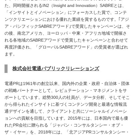
た、同時開催されるIN2（Insight and Innovation）SABREとは、
「インサイトとイノベーション」にフォーカスした賞で、コンテ
ンツクリエーションにおける優れた業績を賞するものです。｢アジ
ア・パシフィックSABREアワード｣で受賞したキャンペーンは、そ
の後、南北アメリカ、ヨーロッパ・中東・アフリカ地域で開催さ
れる各地域のSABREアワードで受賞したキャンペーンと合わせて
再度評価され、「グローバルSABREアワード」の受賞者が選ばれ
ます。
株式会社電通パブリックリレーションズ
電通PRは1961年の創立以来、国内外の企業・政府・自治体・団体
の戦略パートナーとして、レピュテーション・マネジメントをサ
ポートしています。総勢300人の社員が、データ分析、そしてそこ
から得られたインサイトに基づくコンテンツ開発と最適な情報流
通デザインを通して、クライアントと共にソーシャルイノベーシ
ョンへの貢献を目指しています。2015年には、日本国内で最も優
れたPR会社に贈られる「ジャパン・コンサルタンシー・オブ・
ザ・イヤー」を、2018年には、「北アジアPRコンサルタンシー・