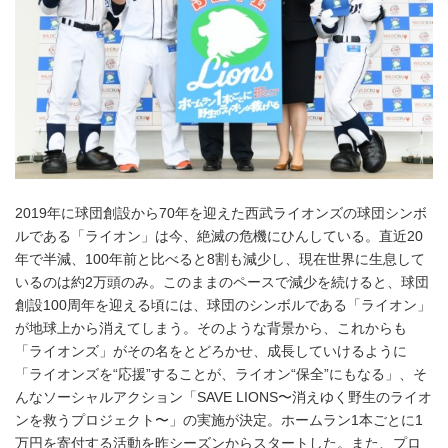
2019年に球団創設から70年を迎えた西武ライオンズの球団シンボ
ルである「ライオン」は今、絶滅の危機にひんしている。直近20
年で半減、100年前と比べると8割も減少し、現在世界に生息して
いるのは約2万頭のみ。このままのペースで減少を続けると、球団
創設100周年を迎える頃には、球団のシンボルである「ライオン」
が地球上から消えてしまう。そのような背景から、これからも
「ライオンズ」がその名をとどろかせ、成長していけるように
「ライオンズを“応援”することが、ライオン“保全”にもなる」、そ
んなソーシャルアクション「SAVE LIONS〜消えゆく野生のライオ
ンを救うプロジェクト〜」の実施が決定。ホームラン1本ごとに1
万円を寄付する活動を昨シーズンからスタートした。また、プロ