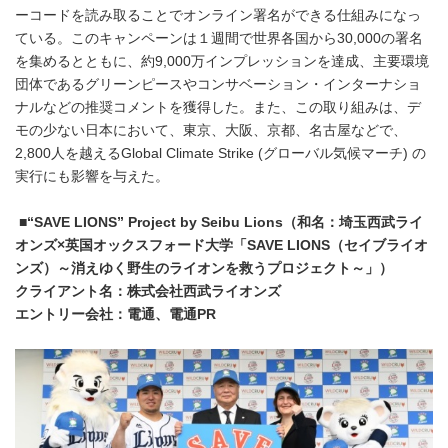
ーコードを読み取ることでオンライン署名ができる仕組みになっ
ている。このキャンペーンは１週間で世界各国から30,000の署名
を集めるとともに、約9,000万インプレッションを達成、主要環境
団体であるグリーンピースやコンサベーション・インターナショ
ナルなどの推奨コメントを獲得した。また、この取り組みは、デ
モの少ない日本において、東京、大阪、京都、名古屋などで、
2,800人を越えるGlobal Climate Strike (グローバル気候マーチ) の
実行にも影響を与えた。
■“SAVE LIONS” Project by Seibu Lions（和名：埼玉西武ライ
オンズ×英国オックスフォード大学「SAVE LIONS（セイブライオ
ンズ）～消えゆく野生のライオンを救うプロジェクト～」）
クライアント名：株式会社西武ライオンズ
エントリー会社：電通、電通PR