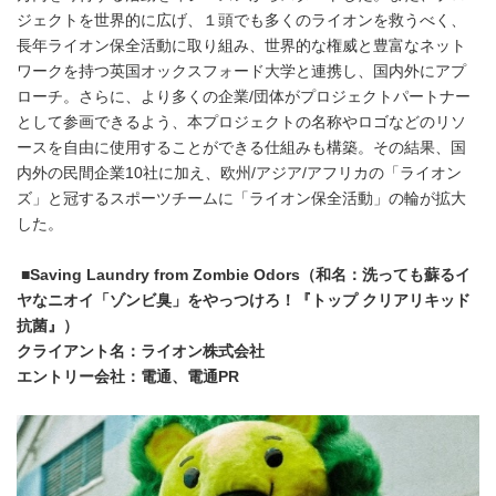
ジェクトを世界的に広げ、１頭でも多くのライオンを救うべく、
長年ライオン保全活動に取り組み、世界的な権威と豊富なネット
ワークを持つ英国オックスフォード大学と連携し、国内外にアプ
ローチ。さらに、より多くの企業/団体がプロジェクトパートナー
として参画できるよう、本プロジェクトの名称やロゴなどのリソ
ースを自由に使用することができる仕組みも構築。その結果、国
内外の民間企業10社に加え、欧州/アジア/アフリカの「ライオン
ズ」と冠するスポーツチームに「ライオン保全活動」の輪が拡大
した。
■Saving Laundry from Zombie Odors（和名：洗っても蘇るイ
ヤなニオイ「ゾンビ臭」をやっつけろ！『トップ クリアリキッド
抗菌』）
クライアント名：ライオン株式会社
エントリー会社：電通、電通PR