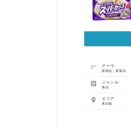

テーマ
新商品・新製品

ジャンル
食品

エリア
東京都