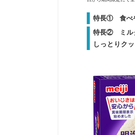
特長① 食べ
特長② ミル
しっとりクッ