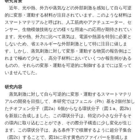
研究背景
近年、光や熱、外力や蒸気などの外部刺激を感知して自ら可逆
的に変形・運動する材料が注目されています。このような材料は
スマートマテリアルと呼ばれ、人工筋肉やアクチュエーター、セ
ンサー、生物模倣技術などの様々な用途への応用が期待されてい
ます。光や熱、外力に比べて蒸気は、電源や熱源を特別に必要と
しないため、省エネルギーな外部刺激として特に注目に値しま
す。しかし、蒸気刺激に対して変形・運動する物質の報告例はこ
れまで極めて少なく、高分子材料においていくつか報告例がある
ものの、それらの変形・運動を可逆的に制御するまでには至って
いませんでした。
研究内容
蒸気刺激に対して自ら可逆的に変形・運動するスマートマテリ
アルの開発を目指して、本研究ではフェニル（Ph）基を2個付加し
たチオフェン分子（図2a）6個からなる環状分子（図１a、図2b）
を新規に合成しました。この環状分子は、特定の小さな分子をそ
の環内に取り込むことができ、その際分子構造に少し変化が生じ
ます。この環状分子は、ある条件下で積層するように超分子集合
（図2c）することで、図1bに示す黄色のファイバーを形成しま