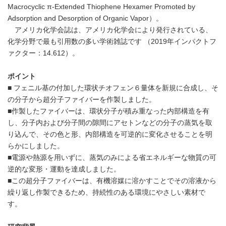
Macrocyclic π-Extended Thiophene Hexamer Promoted by
Adsorption and Desorption of Organic Vapor）。
アメリカ化学会誌は、アメリカ化学会により発行されている、
化学分野で最も引用数の多い学術雑誌です （2019年インパクトフ
ァクター：14.612）。
ポイント
■ フェニル基の付加した環状チオフェン６量体を新規に合成し、そ
の分子から超分子ファイバーを作製しました。
■作製したファイバーは、環状分子が積み重なった内部構造を有
し、分子内および分子間の隙間にアセトンなどの分子の蒸気を取
り込んで、その色と形、内部構造を可逆的に変化させることを明
らかにしました。
■電源や熱源を用いずに、蒸気のみによる省エネルギーな物質の可
逆的な変形・運動を達成しました。
■この超分子ファイバーは、有機溶媒に溶かすことでその溶液から
繰り返し作製できるため、持続性のある環境にやさしい素材で
す。