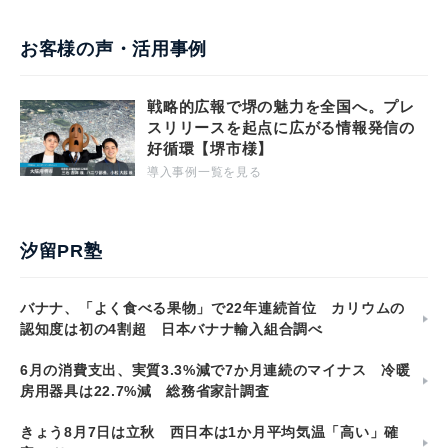
お客様の声・活用事例
戦略的広報で堺の魅力を全国へ。プレ
スリリースを起点に広がる情報発信の
好循環【堺市様】
導入事例一覧を見る
汐留PR塾
バナナ、「よく食べる果物」で22年連続首位 カリウムの
認知度は初の4割超 日本バナナ輸入組合調べ
6月の消費支出、実質3.3%減で7か月連続のマイナス 冷暖
房用器具は22.7%減 総務省家計調査
きょう8月7日は立秋 西日本は1か月平均気温「高い」確