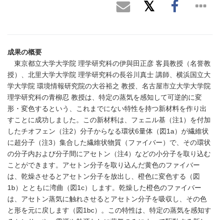
成果の概要
東京都立大学大学院 理学研究科の伊與田正彦 客員教授（名誉教
授）、北里大学大学院 理学研究科の長谷川真士 講師、横浜国立大
学大学院 環境情報研究院の大谷裕之 教授、名古屋市立大学大学院
理学研究科の青柳忍 教授は、特定の蒸気を感知して可逆的に変
形・変色するという、これまでにない特性を持つ新材料を作り出
すことに成功しました。この新材料は、フェニル基（注1）を付加
したチオフェン（注2）分子からなる環状6量体（図1a）が繊維状
に超分子（注3）集合した繊維状物質（ファイバー）で、その環状
の分子内および分子間にアセトン（注4）などの小分子を取り込む
ことができます。アセトン分子を取り込んだ黄色のファイバー
は、乾燥させるとアセトン分子を放出し、橙色に変色する（図
1b）とともに湾曲（図1c）します。乾燥した橙色のファイバー
は、アセトン蒸気に触れさせるとアセトン分子を吸収し、その色
と形を元に戻します（図1bc）。この特性は、特定の蒸気を感知す