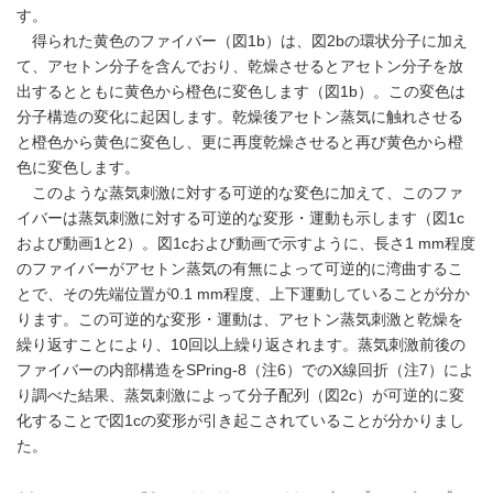
す。
得られた黄色のファイバー（図1b）は、図2bの環状分子に加え
て、アセトン分子を含んでおり、乾燥させるとアセトン分子を放
出するとともに黄色から橙色に変色します（図1b）。この変色は
分子構造の変化に起因します。乾燥後アセトン蒸気に触れさせる
と橙色から黄色に変色し、更に再度乾燥させると再び黄色から橙
色に変色します。
このような蒸気刺激に対する可逆的な変色に加えて、このファ
イバーは蒸気刺激に対する可逆的な変形・運動も示します（図1c
および動画1と2）。図1cおよび動画で示すように、長さ1 mm程度
のファイバーがアセトン蒸気の有無によって可逆的に湾曲するこ
とで、その先端位置が0.1 mm程度、上下運動していることが分か
ります。この可逆的な変形・運動は、アセトン蒸気刺激と乾燥を
繰り返すことにより、10回以上繰り返されます。蒸気刺激前後の
ファイバーの内部構造をSPring-8（注6）でのX線回折（注7）によ
り調べた結果、蒸気刺激によって分子配列（図2c）が可逆的に変
化することで図1cの変形が引き起こされていることが分かりまし
た。