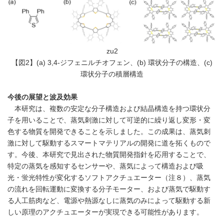
zu2
【図2】(a) 3,4-ジフェニルチオフェン、(b) 環状分子の構造、(c)
環状分子の積層構造
今後の展望と波及効果
本研究は、複数の安定な分子構造および結晶構造を持つ環状分
子を用いることで、蒸気刺激に対して可逆的に繰り返し変形・変
色する物質を開発できることを示しました。この成果は、蒸気刺
激に対して駆動するスマートマテリアルの開発に道を拓くもので
す。今後、本研究で見出された物質開発指針を応用することで、
特定の蒸気を感知するセンサーや、蒸気によって構造および吸
光・蛍光特性が変化するソフトアクチュエーター（注８）、蒸気
の流れを回転運動に変換する分子モーター、および蒸気で駆動す
る人工筋肉など、電源や熱源なしに蒸気のみによって駆動する新
しい原理のアクチュエーターが実現できる可能性があります。