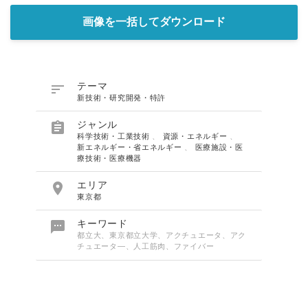
画像を一括してダウンロード

テーマ
新技術・研究開発・特許

ジャンル
科学技術・工業技術
、
資源・エネルギー
、
新エネルギー・省エネルギー
、
医療施設・医
療技術・医療機器

エリア
東京都

キーワード
都立大、東京都立大学、アクチュエータ、アク
チュエータ―、人工筋肉、ファイバー