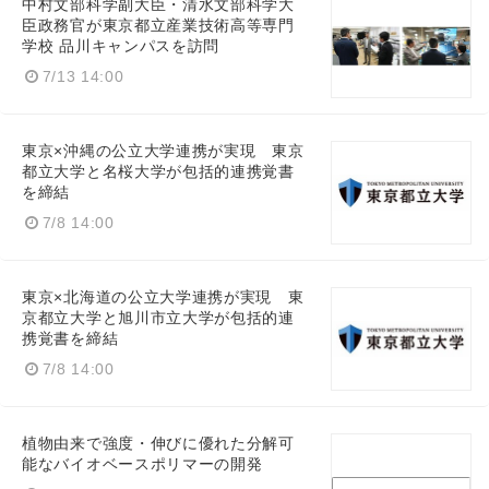
中村文部科学副大臣・清水文部科学大
臣政務官が東京都立産業技術高等専門
学校 品川キャンパスを訪問
7/13 14:00
東京×沖縄の公立大学連携が実現 東京
都立大学と名桜大学が包括的連携覚書
を締結
7/8 14:00
東京×北海道の公立大学連携が実現 東
京都立大学と旭川市立大学が包括的連
携覚書を締結
7/8 14:00
植物由来で強度・伸びに優れた分解可
能なバイオベースポリマーの開発