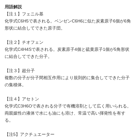
用語解説
【注１】フェニル基
化学式C6H5で表される。ベンゼンC6H6に似た炭素原子6個が6角
形状に結合してできた原子団。
【注２】チオフェン
化学式C4H4Sで表される。炭素原子4個と硫黄原子1個が5角形状
に結合してできた分子。
【注３】超分子
複数の分子が分子間相互作用により規則的に集合してできた分子
の集積体。
【注４】アセトン
化学式C3H6Oで表される分子で有機溶剤として広く用いられる。
両親媒性の液体で水にも油にも溶け、常温で高い揮発性を有す
る。
【注5】アクチュエーター