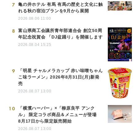
7
亀の井ホテル 有馬 有馬の歴史と文化に触
れる秋の宿泊プランを9月から展開
2026.08.06 11:00
8
富山県商工会議所青年部連合会 創立50周
年記念祝賀会 「DJ盆踊り」を開催します
2026.08.04 15:25
9
「明星 チャルメラカップ 赤い味噌ちゃん
こ味ラーメン」2026年8月31日(月)新発
売
2026.08.07 13:00
10
「横濱ハーバー」×「柳原良平 アンク
ル」 限定コラボ商品＆メニューが登場
8月17日から限定販売開始
2026.08.07 13:00