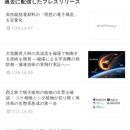
過去に配信したプレスリリース
高性能熱電材料の「理想の電子構造」
を定量化
7/28 14:07
English
大気圏突入時の高温流を磁場で制御す
る技術を開発 ―磁場による宇宙機の熱
防御・減速技術の実飛行実証へ―
7/28 14:00
西之島で噴火後初の植物の生育を確
認： コケ植物とシダ植物が切り開く海
洋島の生態系形成の第一歩
7/17 14:00