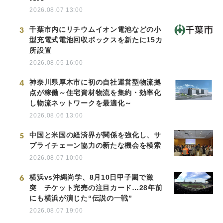
2026.08.07 13:00
3
千葉市内にリチウムイオン電池などの小
型充電式電池回収ボックスを新たに15カ
所設置
2026.08.05 16:00
4
神奈川県厚木市に初の自社運営型物流拠
点が稼働～住宅資材物流を集約・効率化
し物流ネットワークを最適化～
2026.08.06 13:00
5
中国と米国の経済界が関係を強化し、サ
プライチェーン協力の新たな機会を模索
2026.08.07 10:00
6
横浜vs沖縄尚学、8月10日甲子園で激
突 チケット完売の注目カード…28年前
にも横浜が演じた“伝説の一戦”
2026.08.07 19:00