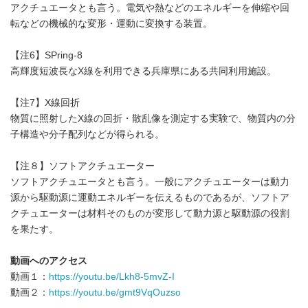
アクチュエータとも言う。電気や熱などのエネルギーを伸縮や回
転などの機械的な変形・運動に変換する装置。
【注6】SPring-8
高輝度短波長なX線を利用できる兵庫県にある共同利用施設。
【注7】X線回折
物質に照射したX線の回折・散乱像を測定する実験で、物質内の分
子構造や分子配列などが得られる。
【注８】ソフトアクチュエーター
ソフトアクチュエータとも言う。一般にアクチュエーターは動力
源から駆動源に運動エネルギーを伝えるものであるが、ソフトア
クチュエーターは材料そのものが変形して動力源と駆動源の役割
を果たす。
動画へのアクセス
動画１：
https://youtu.be/Lkh8-5mvZ-I
動画２：
https://youtu.be/gmt9VqOuzso