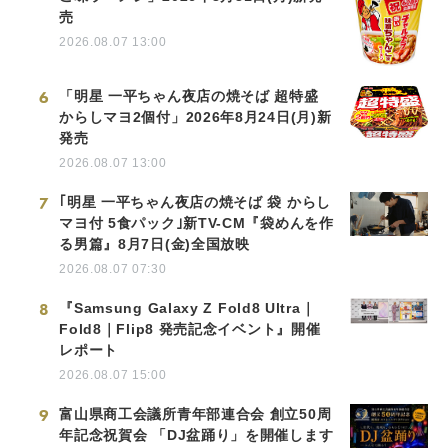
売
2026.08.07 13:00
6
「明星 一平ちゃん夜店の焼そば 超特盛
からしマヨ2個付」2026年8月24日(月)新
発売
2026.08.07 13:00
7
｢明星 一平ちゃん夜店の焼そば 袋 からし
マヨ付 5食パック｣新TV-CM『袋めんを作
る男篇』8月7日(金)全国放映
2026.08.07 07:30
8
『Samsung Galaxy Z Fold8 Ultra｜
Fold8｜Flip8 発売記念イベント』開催
レポート
2026.08.07 15:00
9
富山県商工会議所青年部連合会 創立50周
年記念祝賀会 「DJ盆踊り」を開催します