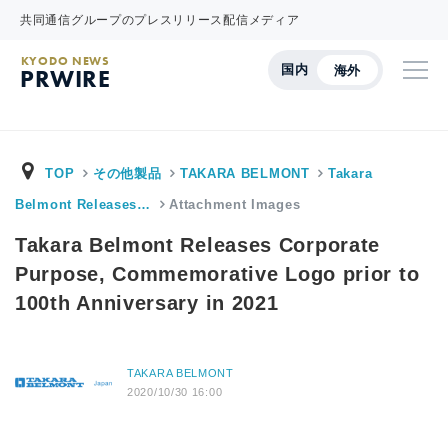
共同通信グループのプレスリリース配信メディア
KYODO NEWS
国内
海外
PRWIRE
TOP
その他製品
TAKARA BELMONT
Takara
Belmont Releases…
Attachment Images
Takara Belmont Releases Corporate
Purpose, Commemorative Logo prior to
100th Anniversary in 2021
TAKARA BELMONT
2020/10/30 16:00