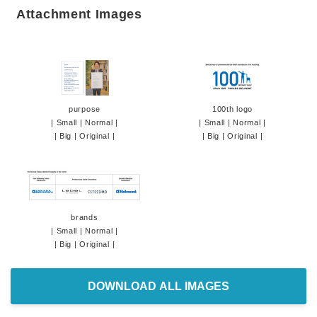
Attachment Images
purpose
100th logo
|
Small
|
Normal
|
|
Small
|
Normal
|
|
Big
|
Original
|
|
Big
|
Original
|
brands
|
Small
|
Normal
|
|
Big
|
Original
|
DOWNLOAD ALL IMAGES