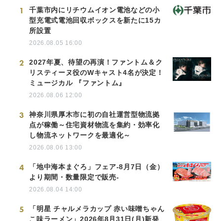
1
千葉市内にリチウムイオン電池などの小
型充電式電池回収ボックスを新たに15カ
所設置
2026.08.05 16:00
2
2027年夏、待望の再演！ファントム＆ク
リスティーヌ役のWキャスト4名が決定！
ミュージカル 『ファントム』
2026.08.06 12:00
3
神奈川県厚木市に初の自社運営型物流拠
点が稼働～住宅資材物流を集約・効率化
し物流ネットワークを最適化～
Japanese
2026.08.06 13:00
4
「地中海本まぐろ」フェア-8月7日（金）
より期間・数量限定で販売-
2026.08.04 14:00
English
5
「明星 チャルメラカップ 赤い味噌ちゃん
こ味ラーメン」2026年8月31日(月)新発