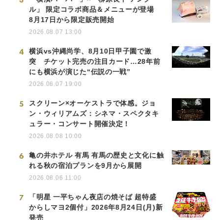
ル」 限定コラボ商品＆メニューが登場
8月17日から限定販売開始
2026.08.07 13:00
4
横浜vs沖縄尚学、8月10日甲子園で激
突 チケット完売の注目カード…28年前
にも横浜が演じた“伝説の一戦”
2026.08.07 19:00
5
スクリーン×オーケストラで体感。ジョ
ン・ウィリアムズ：シネマ・スペクタキ
ュラー・コンサート開催決定！
2026.08.08 10:00
6
亀の井ホテル 有馬 有馬の歴史と文化に触
れる秋の宿泊プランを9月から展開
2026.08.06 11:00
7
「明星 一平ちゃん夜店の焼そば 超特盛
からしマヨ2個付」2026年8月24日(月)新
発売