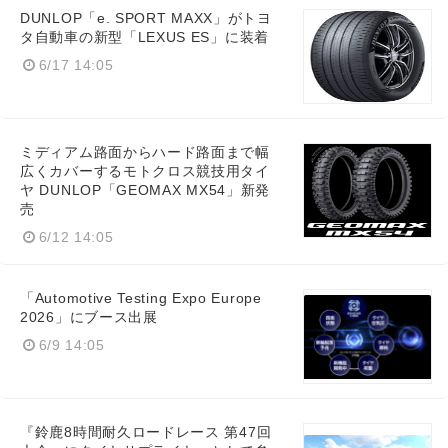
DUNLOP「e. SPORT MAXX」がトヨ
タ自動車の新型「LEXUS ES」に装着
6/17 14:05
ミディアム路面からハード路面まで幅
広くカバーするモトクロス競技用タイ
ヤ DUNLOP「GEOMAX MX54」新発
売
6/12 14:05
「Automotive Testing Expo Europe
2026」にブース出展
6/9 14:05
『鈴鹿8時間耐久ロードレース 第47回