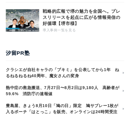
戦略的広報で堺の魅力を全国へ。プレ
スリリースを起点に広がる情報発信の
好循環【堺市様】
導入事例一覧を見る
汐留PR塾
クラシエが自社キャラの「ブキミ」を公表してから1年 ね
るねるねるね40周年、魔女さんの変身
熱中症の救急搬送、7月27日〜8月2日は9,180人 高齢者が
59.6% 消防庁の速報値
豊島屋、きょう8月10日「鳩の日」限定 鳩サブレー1枚が
入るポーチ「はとっこ」を販売、オンラインは24時間受注