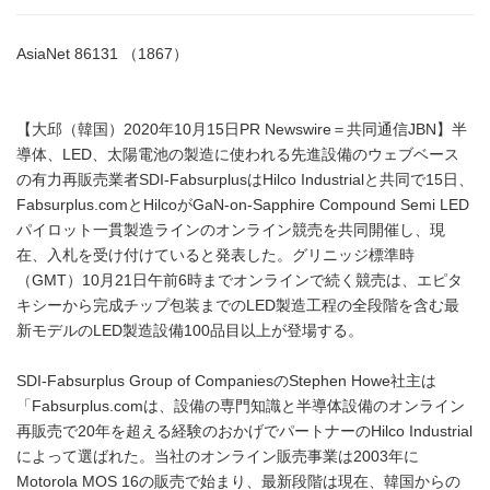
AsiaNet 86131 （1867）
【大邱（韓国）2020年10月15日PR Newswire＝共同通信JBN】半
導体、LED、太陽電池の製造に使われる先進設備のウェブベース
の有力再販売業者SDI-FabsurplusはHilco Industrialと共同で15日、
Fabsurplus.comとHilcoがGaN-on-Sapphire Compound Semi LED
パイロット一貫製造ラインのオンライン競売を共同開催し、現
在、入札を受け付けていると発表した。グリニッジ標準時
（GMT）10月21日午前6時までオンラインで続く競売は、エピタ
キシーから完成チップ包装までのLED製造工程の全段階を含む最
新モデルのLED製造設備100品目以上が登場する。
SDI-Fabsurplus Group of CompaniesのStephen Howe社主は
「Fabsurplus.comは、設備の専門知識と半導体設備のオンライン
再販売で20年を超える経験のおかげでパートナーのHilco Industrial
によって選ばれた。当社のオンライン販売事業は2003年に
Motorola MOS 16の販売で始まり、最新段階は現在、韓国からの