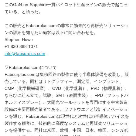
このGaN-on-Sapphire一貫パイロット生産ラインの販売で起こっ
ている」と語った。
この販売とFabsurplus.comの非常に効果的な再販売ソリューショ
ンの詳細を知りたい顧客は以下に問い合わせを。
Stephen Howe
+1 830-388-1071
info@fabsurplus.com
▽Fabsurplus.comについて
Fabsurplus.comは集積回路の製作に使う半導体設備を改装し、販
売している。同社はリトグラフィー、測定器、インプラント、
CMP（化学機械研磨）、CVD（化学蒸着）、PVD（物理蒸着）、
ならびに組み立て、試験、SMT（表面実装）、FPD（フラットパ
ネルディスプレー）、太陽光ツールセットを専門にする中古製造
設備の主要再販売業者である。ソフトウエアと設計イノベーショ
ンを通じ、Fabsurplus.comは現世代と次世代の半導体デバイスを
製作する顧客に、技術的に高度なシステムと再販売ソリューショ
ンを提供する。同社は米国、欧州、中国、日本、韓国、シンガポ