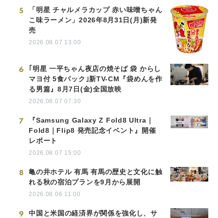
5
「明星 チャルメラカップ 赤い味噌ちゃん
こ味ラーメン」2026年8月31日(月)新発
売
2026.08.07 13:00
6
｢明星 一平ちゃん夜店の焼そば 袋 からし
マヨ付 5食パック｣新TV-CM『袋めんを作
る男篇』8月7日(金)全国放映
2026.08.07 07:30
7
『Samsung Galaxy Z Fold8 Ultra｜
Fold8｜Flip8 発売記念イベント』開催
レポート
2026.08.07 15:00
8
亀の井ホテル 有馬 有馬の歴史と文化に触
れる秋の宿泊プランを9月から展開
2026.08.06 11:00
9
中国と米国の経済界が関係を強化し、サ