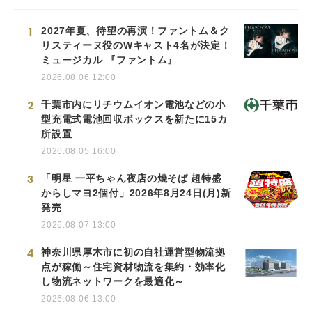
1
2027年夏、待望の再演！ファントム＆ク
リスティーヌ役のWキャスト4名が決定！
ミュージカル 『ファントム』
2026.08.06 12:00
2
千葉市内にリチウムイオン電池などの小
型充電式電池回収ボックスを新たに15カ
所設置
2026.08.05 16:00
3
「明星 一平ちゃん夜店の焼そば 超特盛
からしマヨ2個付」2026年8月24日(月)新
発売
2026.08.07 13:00
4
神奈川県厚木市に初の自社運営型物流拠
点が稼働～住宅資材物流を集約・効率化
し物流ネットワークを最適化～
2026.08.06 13:00