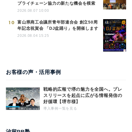
プライチェーン協力の新たな機会を模索
2026.08.07 10:00
10
富山県商工会議所青年部連合会 創立50周
年記念祝賀会 「DJ盆踊り」を開催します
2026.08.04 15:25
お客様の声・活用事例
戦略的広報で堺の魅力を全国へ。プレ
スリリースを起点に広がる情報発信の
好循環【堺市様】
導入事例一覧を見る
汐留PR塾