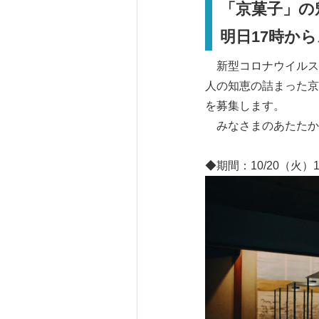
「京菓子」の
明日
17
時から
新型コロナウイルス
人の知恵の詰まった京
を募集します。
みなさまのあたたか
◆期間：10/20（火）17