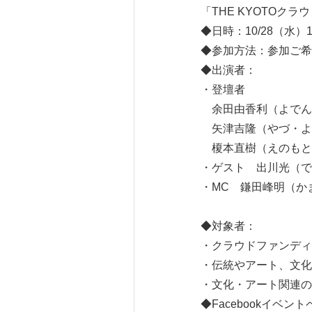
「THE KYOTOク
◆日時：10/28（水）
◆参加方法：参加ご希
◆出演者：
・登壇者
余田由香利（よでん・
矢津吉隆（やづ・よしたか
榎本直樹（えのもと・
・ゲスト 出川光（で
・MC 鎌田峰明（かま
◆対象者：
・クラウドファンディ
・伝統やアート、文化
・文化・アート関連の
◆Facebookイベン