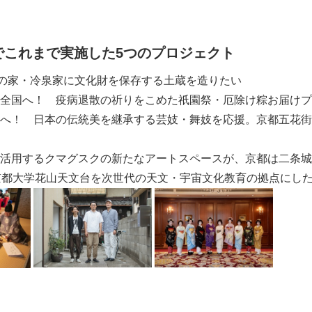
English
でこれまで実施した
5
つのプロジェクト
歌の家・冷泉家に文化財を保存する土蔵を造りたい
全国へ！ 疫病退散の祈りをこめた祇園祭・厄除け粽お届けプ
へ！ 日本の伝統美を継承する芸妓・舞妓を応援。京都五花街
活用するクマグスクの新たなアートスペースが、京都は二条城
京都大学花山天文台を次世代の天文・宇宙文化教育の拠点にし