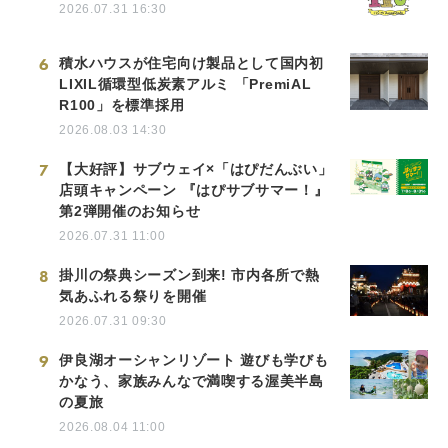
2026.07.31 16:30
6
積水ハウスが住宅向け製品として国内初
LIXIL循環型低炭素アルミ 「PremiAL
R100」を標準採用
2026.08.03 14:30
7
【大好評】サブウェイ×「はぴだんぶい」
店頭キャンペーン 『はぴサブサマー！』
第2弾開催のお知らせ
2026.07.31 11:00
8
掛川の祭典シーズン到来! 市内各所で熱
気あふれる祭りを開催
2026.07.31 09:30
9
伊良湖オーシャンリゾート 遊びも学びも
かなう、家族みんなで満喫する渥美半島
の夏旅
2026.08.04 11:00