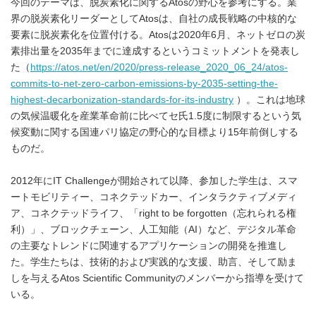
今回のテーマは、脱炭素化に関するAtosの野心を参考にする。業
界の脱炭素化リーダーとしてAtosは、自社の成長戦略の中核的な
要素に脱炭素化を位置付ける。Atosは2020年6月、ネットゼロの炭
素排出量を2035年までに達成するというコミットメントを発表し
た（
https://atos.net/en/2020/press-release_2020_06_24/atos-
commits-to-net-zero-carbon-emissions-by-2035-setting-the-
highest-decarbonization-standards-for-its-industry
）。これは地球
の気候温暖化を産業革命前に比べてセ氏1.5度に制限するという気
候変動に関する国連パリ協定の野心的な目標より15年前倒しする
ものだ。
2012年にIT Challengeが開始されて以降、参加した学生は、スマ
ートモビリティー、コネクテッドカー、インタラクティブメディ
ア、コネクテッドライフ、「right to be forgotten（忘れられる権
利）」、ブロックチェーン、人工知能（AI）など、デジタル革命
の主要なトレンドに関連するアプリケーションの開発を推進し
た。学生たちは、技術的および実践的な支援、助言、そして励ま
しを与えるAtos Scientific Communityのメンバーから指導を受けて
いる。