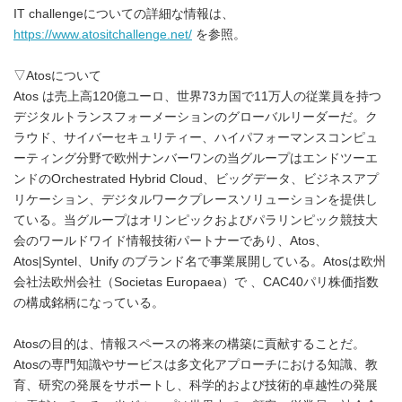
IT challengeについての詳細な情報は、
https://www.atositchallenge.net/
を参照。
▽Atosについて
Atos は売上高120億ユーロ、世界73カ国で11万人の従業員を持つ
デジタルトランスフォーメーションのグローバルリーダーだ。ク
ラウド、サイバーセキュリティー、ハイパフォーマンスコンピュ
ーティング分野で欧州ナンバーワンの当グループはエンドツーエ
ンドのOrchestrated Hybrid Cloud、ビッグデータ、ビジネスアプ
リケーション、デジタルワークプレースソリューションを提供し
ている。当グループはオリンピックおよびパラリンピック競技大
会のワールドワイド情報技術パートナーであり、Atos、
Atos|Syntel、Unify のブランド名で事業展開している。Atosは欧州
会社法欧州会社（Societas Europaea）で 、CAC40パリ株価指数
の構成銘柄になっている。
Atosの目的は、情報スペースの将来の構築に貢献することだ。
Atosの専門知識やサービスは多文化アプローチにおける知識、教
育、研究の発展をサポートし、科学的および技術的卓越性の発展