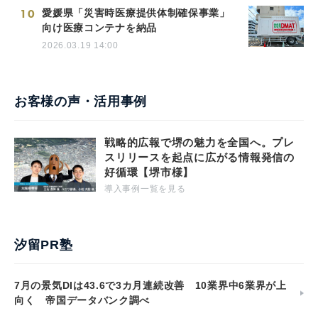
10
愛媛県「災害時医療提供体制確保事業」
向け医療コンテナを納品
2026.03.19 14:00
お客様の声・活用事例
戦略的広報で堺の魅力を全国へ。プレ
スリリースを起点に広がる情報発信の
好循環【堺市様】
導入事例一覧を見る
汐留PR塾
7月の景気DIは43.6で3カ月連続改善 10業界中6業界が上
向く 帝国データバンク調べ