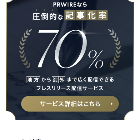
Japanese
English