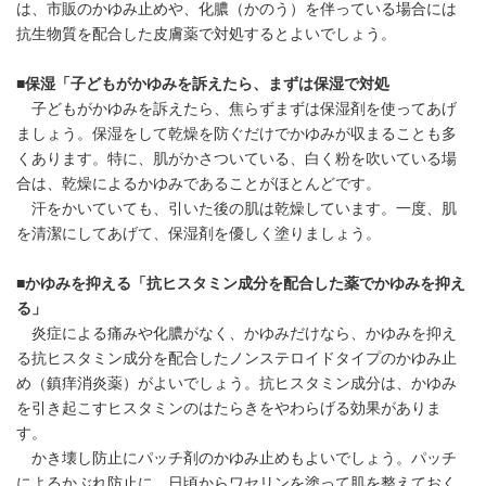
は、市販のかゆみ止めや、化膿（かのう）を伴っている場合には
抗生物質を配合した皮膚薬で対処するとよいでしょう。
■保湿「子どもがかゆみを訴えたら、まずは保湿で対処
子どもがかゆみを訴えたら、焦らずまずは保湿剤を使ってあげ
ましょう。保湿をして乾燥を防ぐだけでかゆみが収まることも多
くあります。特に、肌がかさついている、白く粉を吹いている場
合は、乾燥によるかゆみであることがほとんどです。
汗をかいていても、引いた後の肌は乾燥しています。一度、肌
を清潔にしてあげて、保湿剤を優しく塗りましょう。
■かゆみを抑える「抗ヒスタミン成分を配合した薬でかゆみを抑え
る」
炎症による痛みや化膿がなく、かゆみだけなら、かゆみを抑え
る抗ヒスタミン成分を配合したノンステロイドタイプのかゆみ止
め（鎮痒消炎薬）がよいでしょう。抗ヒスタミン成分は、かゆみ
を引き起こすヒスタミンのはたらきをやわらげる効果がありま
す。
かき壊し防止にパッチ剤のかゆみ止めもよいでしょう。パッチ
によるかぶれ防止に、日頃からワセリンを塗って肌を整えておく