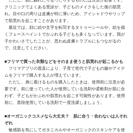
ただし、肌に触れたり塗ったりするものには注意が必要です。
クリニックでよくある受診が、子どものメイクをした後の肌荒
れ。目や口の周りは皮膚が特に薄いため、アイシャドウやリップ
で肌荒れを起こすことがあります。
最近では、顔に絵や文字を転写するタトゥーシールや、絵を描
くフェースペイントでかぶれる子どもも多くなっています。我が
子かわいさでしたことが、思わぬ皮膚トラブルにもつながるの
で、注意してください。
■フリマで買った衣類などをそのまま使うと肌荒れが起こるかも
フリマアプリの普及により、子育て世代で子どもの服やアイテ
ムをフリマで購入する人が増えています。
ただし、身に着けるものを購入したときは、使用前に注意が必
要です。前に使っていた人が使用している洗剤や柔軟剤が肌に合
わず、子どもがかぶれや肌荒れを起こす可能性があります。使用
前に、普段使用している洗剤で一度洗濯しましょう。
■オーガニックコスメなら大丈夫？ 肌に合う・合わないは人それ
ぞれ
敏感肌を気にしてボタニカルやオーガニックのスキンケアを使