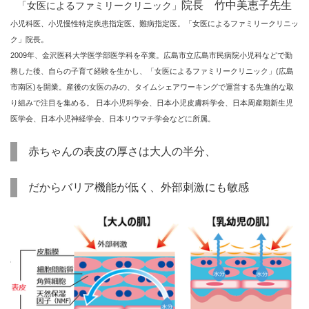
院長 竹中美恵子先生
「女医によるファミリークリニック」
小児科医、小児慢性特定疾患指定医、難病指定医。「女医によるファミリークリニッ
ク」院長。
2009年、金沢医科大学医学部医学科を卒業。広島市立広島市民病院小児科などで勤
務した後、自らの子育て経験を生かし、「女医によるファミリークリニック」(広島
市南区)を開業。産後の女医のみの、タイムシェアワーキングで運営する先進的な取
り組みで注目を集める。 日本小児科学会、日本小児皮膚科学会、日本周産期新生児
医学会、日本小児神経学会、日本リウマチ学会などに所属。
赤ちゃんの表皮の厚さは大人の半分、
だからバリア機能が低く、外部刺激にも敏感