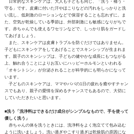
日常的なスキンケアは、大人も子どもも同じ、「洗う・補う・
守る」です。皮膚に付いた汗やほこりなどの汚れをしっかりと洗
い流し、低刺激のローションなどで保湿することも忘れずに。ま
た、空気が乾燥している季節は、外部刺激にも敏感になりがちで
す。赤ちゃんでも使えるワセリンなどで、しっかり肌をガードし
てあげましょう。
また、スキンケアは皮膚トラブルを防ぐだけではありません。
子どもにスキンケアをしてあげることでスキンシップが生まれま
す。親子のスキンシップは、子どもの健やかな成長にもつながる
上、触れ合うことによりお互いにハッピーホルモンといわれる
「オキシトシン」が分泌されることが科学的にも明らかになって
います。
子どものスキンケアは、ママやパパの1日の疲れを癒やすチャン
スでもあり、親子の愛情を深めるチャンスでもあるので、大切に
していただきたいと思います。
■洗う「洗浄料はできるだけ成分がシンプルなもので、手を使って
優しく洗う」
赤ちゃんの体を洗うときには、洗浄料をよく泡立てて包み込む
ように洗いましょう。洗い過ぎやこすり過ぎは乾燥肌の原因にな