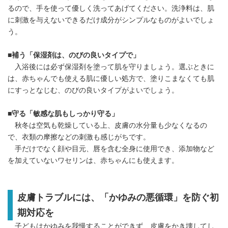
るので、手を使って優しく洗ってあげてください。洗浄料は、肌
に刺激を与えないできるだけ成分がシンプルなものがよいでしょ
う。
■補う「保湿剤は、のびの良いタイプで」
入浴後には必ず保湿剤を塗って肌を守りましょう。選ぶときに
は、赤ちゃんでも使える肌に優しい処方で、塗りこまなくても肌
にすっとなじむ、のびの良いタイプがよいでしょう。
■守る「敏感な肌もしっかり守る」
秋冬は空気も乾燥している上、皮膚の水分量も少なくなるの
で、衣類の摩擦などの刺激も感じがちです。
手だけでなく顔や目元、唇を含む全身に使用でき、添加物など
を加えていないワセリンは、赤ちゃんにも使えます。
皮膚トラブルには、「かゆみの悪循環」を防ぐ初
期対応を
子どもはかゆみを我慢することができず、皮膚をかき壊してし