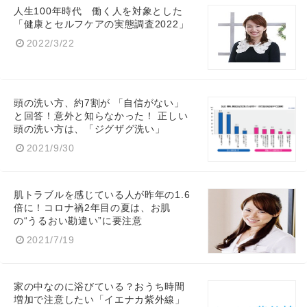
人生100年時代 働く人を対象とした
「健康とセルフケアの実態調査2022」
2022/3/22
頭の洗い方、約7割が 「自信がない」
と回答！意外と知らなかった！ 正しい
頭の洗い方は、「ジグザグ洗い」
2021/9/30
肌トラブルを感じている人が昨年の1.6
倍に！コロナ禍2年目の夏は、お肌
の“うるおい勘違い”に要注意
2021/7/19
家の中なのに浴びている？おうち時間
増加で注意したい「イエナカ紫外線」