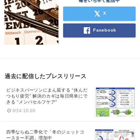
報をいち早く配信中
X
Facebook
過去に配信したプレスリリース
ビジネスパーソンにまん延する “休んだ
つもり疲労” 解決のカギは毎日簡単にで
きる “メンパセルフケア”
3/24 15:00
四季ならぬ二季化で「冬のジェットコ
ースター不調」増加中