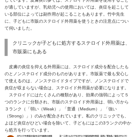
しています。皮膚炎の多くは、ステロイド外用薬を使用すること
English
が適していますが、乳幼児への使用においては、炎症を起こして
いる部位によっては副作用が起こることもあります。竹中先生
に、子どもに市販のステロイド外用薬を使うときの注意点につい
て伺いました。
クリニックが子どもに処方するステロイド外用薬は、
市販薬にもある
皮膚の炎症を抑える外用薬には、ステロイド成分を配合したも
のとノンステロイド成分のものがあります。市販薬で最も安心し
て使えるのは、ノンステロイドタイプですが、ノンステロイドで
炎症が収まらない場合は、ステロイド外用薬が必要になります。
ステロイドにはたくさんの種類があり、効果の強弱によって５
つのランクに分類され、市販のステロイド外用薬は、弱い方から
３ランク（「弱い（Weak）」「普通（Medium）」「強い
（Strong）」）のみが配合されています。私のクリニックでも、
よほど炎症がひどい場合を除いて、子どもにはこの3ランクの中か
ら処方を行っています。