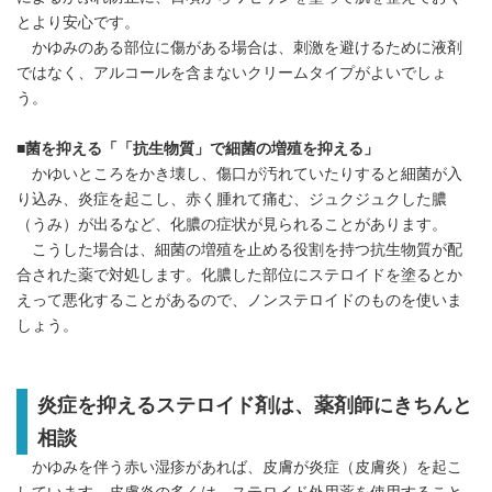
とより安心です。
かゆみのある部位に傷がある場合は、刺激を避けるために液剤
ではなく、アルコールを含まないクリームタイプがよいでしょ
う。
■菌を抑える「「抗生物質」で細菌の増殖を抑える」
かゆいところをかき壊し、傷口が汚れていたりすると細菌が入
り込み、炎症を起こし、赤く腫れて痛む、ジュクジュクした膿
（うみ）が出るなど、化膿の症状が見られることがあります。
こうした場合は、細菌の増殖を止める役割を持つ抗生物質が配
合された薬で対処します。化膿した部位にステロイドを塗るとか
えって悪化することがあるので、ノンステロイドのものを使いま
しょう。
Japanese
炎症を抑えるステロイド剤は、薬剤師にきちんと
相談
かゆみを伴う赤い湿疹があれば、皮膚が炎症（皮膚炎）を起こ