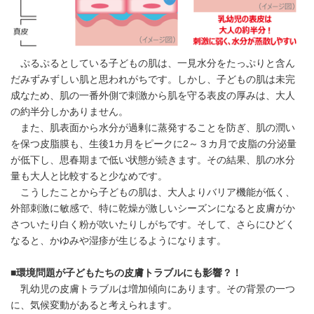
ぷるぷるとしている子どもの肌は、一見水分をたっぷりと含ん
だみずみずしい肌と思われがちです。しかし、子どもの肌は未完
成なため、肌の一番外側で刺激から肌を守る表皮の厚みは、大人
の約半分しかありません。
また、肌表面から水分が過剰に蒸発することを防ぎ、肌の潤い
を保つ皮脂膜も、生後1カ月をピークに2～３カ月で皮脂の分泌量
が低下し、思春期まで低い状態が続きます。その結果、肌の水分
量も大人と比較すると少なめです。
こうしたことから子どもの肌は、大人よりバリア機能が低く、
外部刺激に敏感で、特に乾燥が激しいシーズンになると皮膚がか
さついたり白く粉が吹いたりしがちです。そして、さらにひどく
なると、かゆみや湿疹が生じるようになります。
■環境問題が子どもたちの皮膚トラブルにも影響？！
乳幼児の皮膚トラブルは増加傾向にあります。その背景の一つ
に、気候変動があると考えられます。