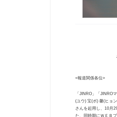
<報道関係各位>
「JINRO」「JIN
(ユウ) 宝(ボ) 馨
さんを起用し、10月
た、同時期にＷＥＢプ