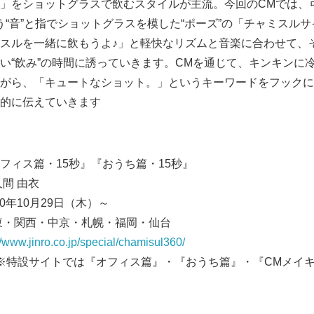
」をショットグラスで飲むスタイルが主流。今回のCMでは、
う“音”と指でショットグラスを模した“ポーズ”の「チャミスル
English
スルを一緒に飲もうよ♪」と軽快なリズムと音楽に合わせて、
い“飲み”の時間に誘っていきます。CMを通じて、キンキンに
がら、「キュートなショット。」というキーワードをフックに
的に伝えていきます
ィス篇・15秒』『おうち篇・15秒』
 由衣
年10月29日（木）～
・関西・中京・札幌・福岡・仙台
//www.jinro.co.jp/special/chamisul360/
定）※特設サイトでは『オフィス篇』・『おうち篇』・『CMメイ