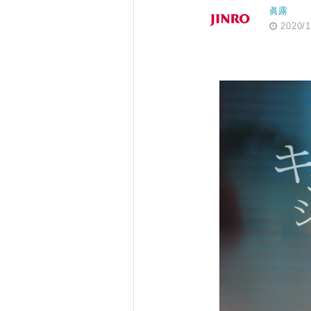
眞露
2020/1