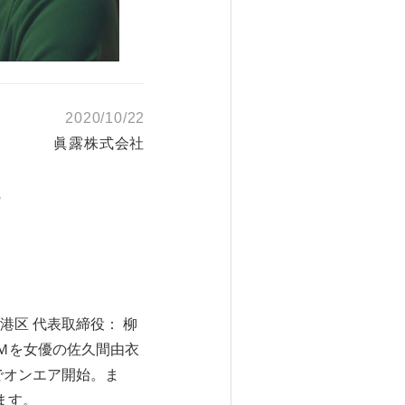
2020/10/22
眞露株式会社
♪
港区 代表取締役： 柳
ＣＭを女優の佐久間由衣
でオンエア開始。ま
ます。