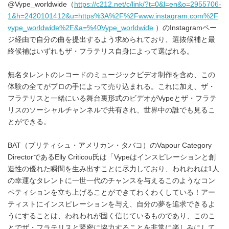
@Vype_worldwide（
https://c212.net/c/link/?t=0&l=en&o=2955706-
1&h=2420101412&u=https%3A%2F%2Fwww.instagram.com%2F
vype_worldwide%2F&a=%40Vype_worldwide
）のInstagramペー
ジ経由で自分の曲を提出するよう求められており、選抜候補と最
終候補はいずれもザ・フラテリス自身によって選ばれる。
無名タレントのレコードのミュージックビデオ制作を含め、この
体験の全てがプロの手によって売り込まれる。これに加え、ザ・
フラテリスと一緒にいる舞台裏形式のビデオがVypeとザ・フラテ
リスのソーシャルチャンネルで共有され、世界中の誰でも見るこ
とができる。
BAT（ブリティシュ・アメリカン・タバコ）のVapour Category
DirectorであるElly Criticou氏は「Vypeはインスピレーションと創
造性の優れた瞬間を生み出すことに尽力しており、われわれは1人
の幸運なタレントに一世一代のチャンスを与えるこのようなコン
ペティションを立ち上げることができてわくわくしている！アー
ティストにインスピレーションを与え、自分の夢を追求できるよ
うにすることは、われわれが固く信じているものであり、このこ
とでザ・フラテリスと緊密に協力することを非常に楽しみにして