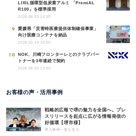
LIXIL循環型低炭素アルミ 「PremiAL
R100」を標準採用
2026.08.03 14:30
9
愛媛県「災害時医療提供体制確保事業」
向け医療コンテナを納品
2026.03.19 14:00
10
NOK、川崎フロンターレとのクラブパー
トナーを3年連続で契約
2026.08.05 13:00
お客様の声・活用事例
戦略的広報で堺の魅力を全国へ。プレ
スリリースを起点に広がる情報発信の
好循環【堺市様】
導入事例一覧を見る