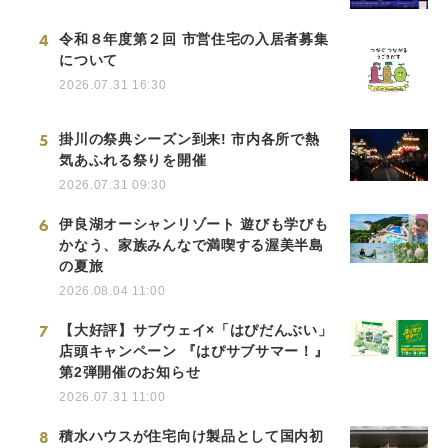
4
令和８年度第２回 市営住宅の入居者募集
について
2026.07.31 16:30
5
掛川の祭典シーズン到来! 市内各所で熱
気あふれる祭りを開催
2026.07.31 09:30
6
伊良湖オーシャンリゾート 遊びも学びも
かなう、家族みんなで満喫する渥美半島
の夏旅
2026.08.04 11:00
7
【大好評】サブウェイ×「はぴだんぶい」
店頭キャンペーン 『はぴサブサマー！』
第2弾開催のお知らせ
2026.07.31 11:00
8
積水ハウスが住宅向け製品として国内初