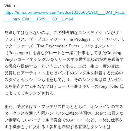
Video -
https://mma.prnewswire.com/media/1316566/1910___BAT_Frats
___Intro_Edit___16x9___09__1.mp4
見逃してはならないのは、この独占的なコンペティションがザ・
フラテリス、ザ・プロディジー（The Prodigy）、ザ・サイケデリ
ック・ファーズ（The Psychedelic Furs）、パッセンジャー
（Passenger）を含むグレートと一緒に仕事をしてきたCooking
Vinylレコードでシングルをリリースする世界規模の契約を獲得す
る機会を提供する、ということである。この一生に一度の賞は、
受賞したアーティストまたはバンドのシングルを録音するための
スタジオセッションも用意しており、そのシングルはロサンゼル
スを拠点とする有名なプロデューサー兼ミキサーのTony Hoffer氏
によってミキシングされる。
また、受賞者はザ・フラテリス自身とともに、オンラインのマス
タークラスを通じた同バンドとの1対1の時間や、お金では買えな
い素晴らしいバーチャル演奏会でのスロットなど、一緒に仕事を
する機会も手に入れる！参加を希望する有望なタレントは