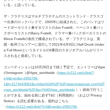
いる」と語っている。
ザ・フラテリスはマルチプラチナムのスコットランド・グラスゴ
ー出身のロックバンドで、2005年に結成された。このバンドはリ
ードボーカリスト兼ギタリストのJon Fratelli、ベーシスト兼バッ
クボーカリストのBarry Fratelli、ドラマー兼バックボーカリストの
Mince Fratelliの各氏で構成されている。ザ・フラテリスは、英
国・欧州フルツアーに並行して2021年4月9日にHalf Drunk Under
a Full Moonというタイトルの6番目のスタジオアルバムがリリー
スされると発表している。
コンペティションは10月28日まで続く予定で、エントリーはVype
のInstagram（@Vype_worldwide（
https://c212.net/c/link/?
t=0&l=en&o=2955706-
1&h=2173443062&u=https%3A%2F%2Fwww.instagram.com%2F
vype_worldwide%2F&a=(%40Vype_worldwide
））経由で行うこ
とができる。始める前に必ずT&C（利用規約）（および Privacy
Notice）を読む必要がある。規約はこちら
（
https://c212.net/c/link/?t=0&l=en&o=2955706-