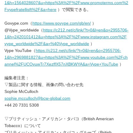
1&h=1564028607&u=https%3A%2F%2Fwww.promoterms.com%2
Fvypefratellisft%2F&a=here
）で閲覧できる。
Govype.com（
https://www.govype.com/gb/en/
）
@Vype_worldwide（
https://c212.net/c/link/?t=0&l=en&o=2955706-
1&h=2420101412&u=https%3A%2F%2Fwww.instagram.com%2F
vype_worldwide%2F&a=%40Vype_worldwide
）
Vype YouTube（
https://c212.net/c/link/?t=0&l=en&o=2955706-
1&h=2969881827&u=https%3A%2F%2Fwww.youtube.com%2Fch
annel%2FUCOvuwTr7XezffX57nXBKWYA&a=Vype+YouTube
）
編集者注意：
▽製品に関する情報、画像の問い合わせ先
Sophie McCulloch
sophie.mcculloch@bcw-global.com
+44 20 7331 5308
▽ブリティッシュ・アメリカン・タバコ（British American
Tobacco）について
ブリティッシュ・アメリカン・タバコ・グループ（British