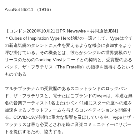
AsiaNet 86211 （1916）
【ロンドン2020年10月21日PR Newswire＝共同通信JBN】
＊Cubes of Inspiration Vype Hero始動の一環として、Vypeは全て
の新進気鋭のタレントに人生を変えるような機会に参加するよう
呼び掛けている。その機会とは、彼らがシングルの世界規模のリ
リースのためのCooking Vinylレコードとの契約と、受賞歴のある
バンド、ザ・フラテリス（The Fratellis）の指導を獲得するという
ものである
マルチプラチナムの受賞歴のあるスコットランドのロックバン
ド、ザ・フラテリスと、電子たばこブランドのVypeは、幸運な無
名の音楽アーティスト1名またはバンド1組にスターの座への道を
加速させるプラットフォームを与えるコンペティションを開催す
る。COVID-19が芸術に重大な影響を及ぼしている中、Vypeとザ・
フラテリスは最も必要とされる時に音楽コミュニティーにサポー
トを提供するため、協力する。