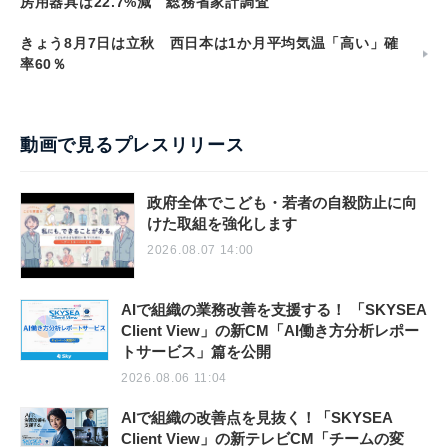
房用器具は22.7%減 総務省家計調査
きょう8月7日は立秋 西日本は1か月平均気温「高い」確
率60％
動画で見るプレスリリース
政府全体でこども・若者の自殺防止に向
けた取組を強化します
2026.08.07 14:00
AIで組織の業務改善を支援する！ 「SKYSEA
Client View」の新CM「AI働き方分析レポー
トサービス」篇を公開
2026.08.06 11:04
AIで組織の改善点を見抜く！「SKYSEA
Client View」の新テレビCM「チームの変