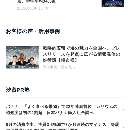
点、学年平均34.5点
2026.08.06 15:40
お客様の声・活用事例
戦略的広報で堺の魅力を全国へ。プレ
スリリースを起点に広がる情報発信の
好循環【堺市様】
導入事例一覧を見る
汐留PR塾
バナナ、「よく食べる果物」で22年連続首位 カリウムの
認知度は初の4割超 日本バナナ輸入組合調べ
6月の消費支出、実質3.3%減で7か月連続のマイナス 冷暖