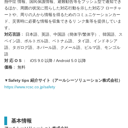
熱中症 情報、国民保護情報、避難勧告等をプッシュ型で通知でき
るほか、周囲の状況に照らした対応行動を示した対応フ ローチャ
ートや、周りの人から情報を得るためのコミュニケーションカー
ド、災害時に必要な情報を収集できるリ ンク集等を提供していま
す。
対応言語
： 日本語、英語、中国語（簡体字/繁体字）、韓国語、ス
ペイン語、ポルトガル語、ベトナム語、 タイ語、インドネシア
語、タガログ語、ネパール語、クメール語、ビルマ語、モンゴル
語
対 応 O S
： iOS 9.0 以降 / Android 5.0 以降
価格
： 無料
▼Safety tips 紹介サイト（アールシーソリューション株式会社）
https://www.rcsc.co.jp/safety
基本情報