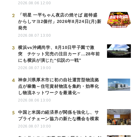
2026.08.06 12:00
2
「明星 一平ちゃん夜店の焼そば 超特盛
からしマヨ2個付」2026年8月24日(月)新
発売
2026.08.07 13:00
3
横浜vs沖縄尚学、8月10日甲子園で激
突 チケット完売の注目カード…28年前
にも横浜が演じた“伝説の一戦”
2026.08.07 19:00
4
神奈川県厚木市に初の自社運営型物流拠
点が稼働～住宅資材物流を集約・効率化
し物流ネットワークを最適化～
2026.08.06 13:00
5
中国と米国の経済界が関係を強化し、サ
プライチェーン協力の新たな機会を模索
2026.08.07 10:00