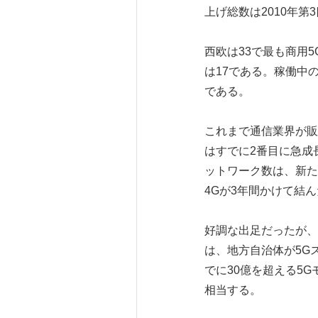
上げ総数は2010年第
西欧は33で最も商用
は17である。稼働中の
である。
これまで通信業界が販
はすでに2番目に急成
ットワーク数は、新た
4Gが3年間かけて結
好調な出足だったが、
は、地方自治体が5G
でに30億を超える5
相当する。