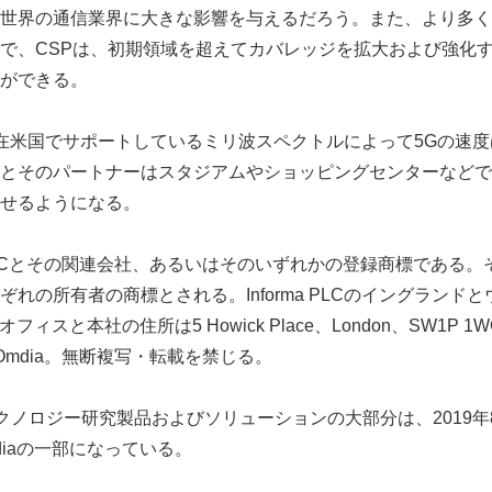
世界の通信業界に大きな影響を与えるだろう。また、より多く
で、CSPは、初期領域を超えてカバレッジを拡大および強化
ができる。
2が現在米国でサポートしているミリ波スペクトルによって5Gの速
とそのパートナーはスタジアムやショッピングセンターなどで
English
せるようになる。
rma PLCとその関連会社、あるいはそのいずれかの登録商標である
れの所有者の商標とされる。Informa PLCのイングランド
オフィスと本社の住所は5 Howick Place、London、SW1P 1
020 Omdia。無断複写・転載を禁じる。
tのテクノロジー研究製品およびソリューションの大部分は、2019年8
diaの一部になっている。