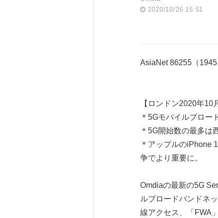
2020/10/26 15:51
AsiaNet 86255（194
【ロンドン2020年10月
＊5Gモバイルブロード
＊5G開始数の最多は
＊アップルのiPhon
争でより重要に。
Omdiaの最新の5G Se
ルブロードバンドネッ
線アクセス、「FWA