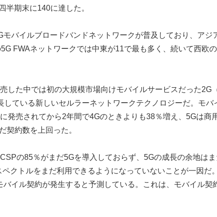
3四半期末に140に達した。
5Gモバイルブロードバンドネットワークが普及しており、アジ
5G FWAネットワークでは中東が11で最も多く、続いて西欧
売した中では初の大規模市場向けモバイルサービスだった2G（
長している新しいセルラーネットワークテクノロジーだ。モバ
に発売されてから2年間で4Gのときよりも38％増え、5Gは商
んだ契約数を上回った。
CSPの85％がまだ5Gを導入しておらず、5Gの成長の余地は
スペクトルをまだ利用できるようになっていないことが一因だ。Om
Gモバイル契約が発生すると予測している。これは、モバイル契