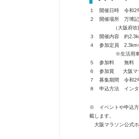
１ 開催日時 令和2
２ 開催場所 万博記
（大阪府吹田市千
３ 開催内容 約2.
４ 参加定員 2.3k
※生活用車いす
５ 参加料 無料
６ 参加賞 大阪マ
７ 募集期間 令和2年
８ 申込方法 インタ
※ イベントや申込方
載します。
大阪マラソン公式