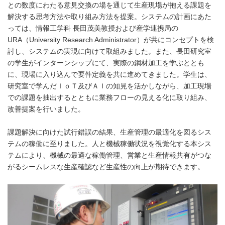
との数度にわたる意見交換の場を通じて生産現場が抱える課題を
解決する思考方法や取り組み方法を提案。システムの計画にあた
っては、情報工学科 長田茂美教授および産学連携局の
URA（University Research Administrator）が共にコンセプトを検
討し、システムの実現に向けて取組みました。また、長田研究室
の学生がインターンシップにて、実際の鋼材加工を学ぶととも
に、現場に入り込んで要件定義を共に進めてきました。学生は、
研究室で学んだＩｏＴ及びＡＩの知見を活かしながら、加工現場
での課題を抽出するとともに業務フローの見える化に取り組み、
改善提案を行いました。
課題解決に向けた試行錯誤の結果、生産管理の最適化を図るシス
テムの稼働に至りました。人と機械稼働状況を視覚化する本シス
テムにより、機械の最適な稼働管理、営業と生産情報共有がつな
がるシームレスな生産確認など生産性の向上が期待できます。