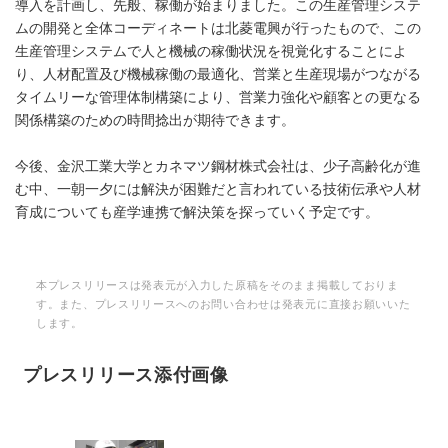
導入を計画し、先般、稼働が始まりました。この生産管理システ
ムの開発と全体コーディネートは北菱電興が行ったもので、この
生産管理システムで人と機械の稼働状況を視覚化することによ
り、人材配置及び機械稼働の最適化、営業と生産現場がつながる
タイムリーな管理体制構築により、営業力強化や顧客との更なる
関係構築のための時間捻出が期待できます。
今後、金沢工業大学とカネマツ鋼材株式会社は、少子高齢化が進
む中、一朝一夕には解決が困難だと言われている技術伝承や人材
育成についても産学連携で解決策を探っていく予定です。
本プレスリリースは発表元が入力した原稿をそのまま掲載しておりま
す。また、プレスリリースへのお問い合わせは発表元に直接お願いいた
します。
プレスリリース添付画像