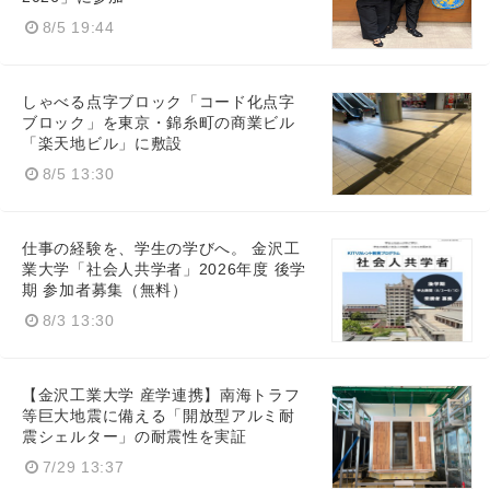
8/5 19:44
しゃべる点字ブロック「コード化点字
ブロック」を東京・錦糸町の商業ビル
「楽天地ビル」に敷設
8/5 13:30
仕事の経験を、学生の学びへ。 金沢工
業大学「社会人共学者」2026年度 後学
期 参加者募集（無料）
8/3 13:30
【金沢工業大学 産学連携】南海トラフ
等巨大地震に備える「開放型アルミ耐
震シェルター」の耐震性を実証
7/29 13:37