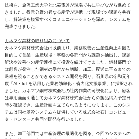
技術を、金沢工業大学と北菱電興が現場で共に学びながら進めて
きました。得意分野の異なる産学が連携して現場での課題を共有
し、解決策を模索すべくコミュニケーションを深め、システムを
完成させました。
カネマツ鋼材の取り組みについて
カネマツ鋼材株式会社は以前より、業務改善と生産性向上を図る
目的にて営業・生産現場・事務の各部門から課題を抽出し、課題
解決や改善への産学連携にて模索を続けてきました。鋼材部門で
は顧客が発注した鋼材の受付から切断、加工、配送に至るまでの
過程を視ることができるシステム開発を図り、石川県の令和元年
度「AI・IoTを活用した業務効率化・省力化支援事業」に採択され
ました。カネマツ鋼材株式会社の社内作業の可視化により、顧客
は専用画面を通してカネマツ鋼材株式会社からの製品納入予定日
時を確認でき、生産計画を立てられるようになります。このシス
テムは同社基幹システムを提供している株式会社石川コンピュー
タ・センターと共同で開発を行いました。
また、加工部門では生産管理の最適化を図る、今回のシステムの