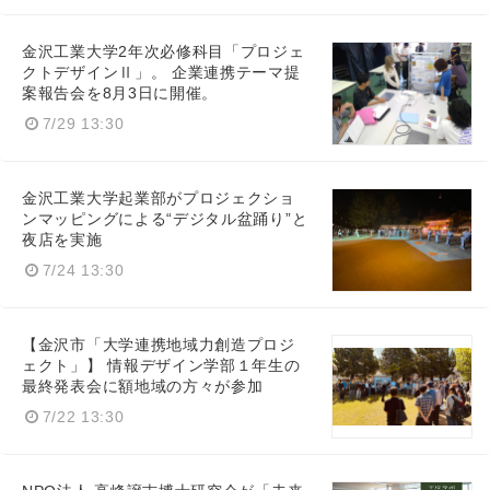
金沢工業大学2年次必修科目「プロジェ
クトデザインⅡ」。 企業連携テーマ提
案報告会を8月3日に開催。
7/29 13:30
金沢工業大学起業部がプロジェクショ
ンマッピングによる“デジタル盆踊り”と
夜店を実施
7/24 13:30
【金沢市「大学連携地域力創造プロジ
ェクト」】 情報デザイン学部１年生の
Japanese
最終発表会に額地域の方々が参加
7/22 13:30