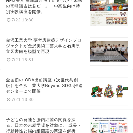
NPO法人 高峰譲吉博士研究会が「未来
の高峰譲吉は君だ！」 中高生向け特
English
別実験講座を開催。
7/22 13:30
金沢工業大学 夢考房建築デザインプロ
ジェクトが金沢美術工芸大学と石川県
立図書館を模型で再現
7/21 15:31
全国初の ODA出前講座（次世代共創
版）を金沢工業大学Beyond SDGs推進
センターにて開催
7/21 13:30
子どもの発達と腸内細菌の関係を探
る。日本の未就学児を対象に、 成長・
行動特性と腸内細菌叢の関連を解析