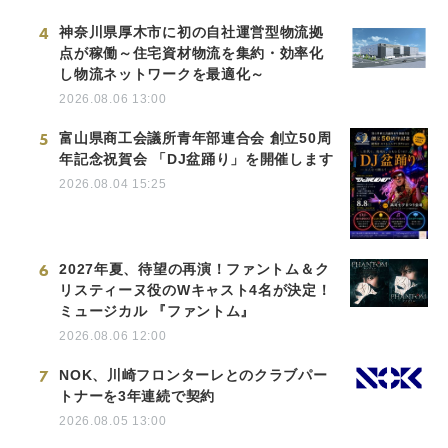
4
神奈川県厚木市に初の自社運営型物流拠
点が稼働～住宅資材物流を集約・効率化
し物流ネットワークを最適化～
2026.08.06 13:00
5
富山県商工会議所青年部連合会 創立50周
年記念祝賀会 「DJ盆踊り」を開催します
2026.08.04 15:25
6
2027年夏、待望の再演！ファントム＆ク
リスティーヌ役のWキャスト4名が決定！
ミュージカル 『ファントム』
2026.08.06 12:00
7
NOK、川崎フロンターレとのクラブパー
トナーを3年連続で契約
2026.08.05 13:00