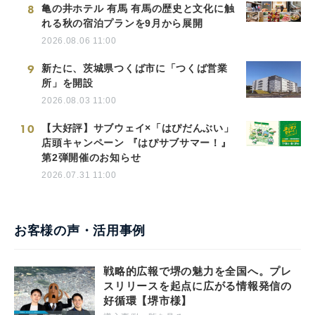
8
亀の井ホテル 有馬 有馬の歴史と文化に触
れる秋の宿泊プランを9月から展開
2026.08.06 11:00
9
新たに、茨城県つくば市に「つくば営業
所」を開設
2026.08.03 11:00
10
【大好評】サブウェイ×「はぴだんぶい」
店頭キャンペーン 『はぴサブサマー！』
第2弾開催のお知らせ
2026.07.31 11:00
お客様の声・活用事例
戦略的広報で堺の魅力を全国へ。プレ
スリリースを起点に広がる情報発信の
好循環【堺市様】