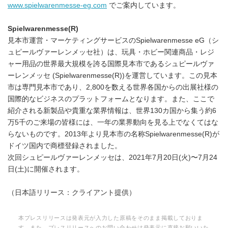
www.spielwarenmesse-eg.com
でご案内しています。
Spielwarenmesse(R)
見本市運営・マーケティングサービスのSpielwarenmesse eG（シ
ュピールヴァーレンメッセ社）は、玩具・ホビー関連商品・レジ
ャー用品の世界最大規模を誇る国際見本市であるシュピールヴァ
ーレンメッセ (Spielwarenmesse(R))を運営しています。この見本
市は専門見本市であり、2,800を数える世界各国からの出展社様の
国際的なビジネスのプラットフォームとなります。また、ここで
紹介される新製品や貴重な業界情報は、世界130カ国から集う約6
万5千のご来場の皆様には、一年の業界動向を見る上でなくてはな
らないものです。2013年より見本市の名称Spielwarenmesse(R)が
ドイツ国内で商標登録されました。
次回シュピールヴァーレンメッセは、2021年7月20日(火)〜7月24
日(土)に開催されます。
（日本語リリース：クライアント提供）
本プレスリリースは発表元が入力した原稿をそのまま掲載しておりま
す。また、プレスリリースへのお問い合わせは発表元に直接お願いいた