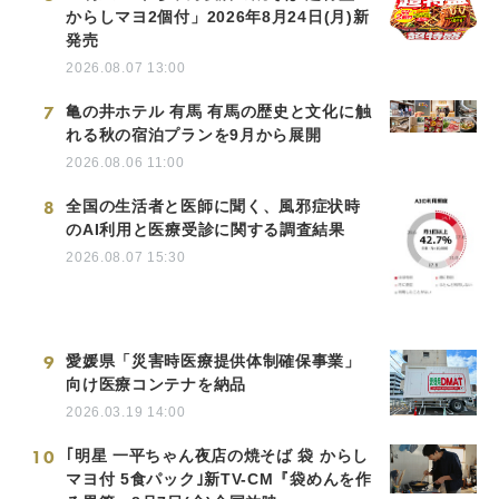
からしマヨ2個付」2026年8月24日(月)新
発売
2026.08.07 13:00
7
亀の井ホテル 有馬 有馬の歴史と文化に触
れる秋の宿泊プランを9月から展開
2026.08.06 11:00
8
全国の生活者と医師に聞く、風邪症状時
のAI利用と医療受診に関する調査結果
2026.08.07 15:30
9
愛媛県「災害時医療提供体制確保事業」
向け医療コンテナを納品
2026.03.19 14:00
10
｢明星 一平ちゃん夜店の焼そば 袋 からし
マヨ付 5食パック｣新TV-CM『袋めんを作