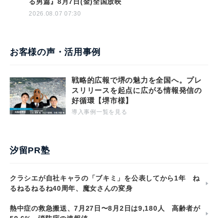
る男篇』8月7日(金)全国放映
2026.08.07 07:30
お客様の声・活用事例
戦略的広報で堺の魅力を全国へ。プレ
スリリースを起点に広がる情報発信の
好循環【堺市様】
導入事例一覧を見る
汐留PR塾
クラシエが自社キャラの「ブキミ」を公表してから1年 ね
るねるねるね40周年、魔女さんの変身
熱中症の救急搬送、7月27日〜8月2日は9,180人 高齢者が