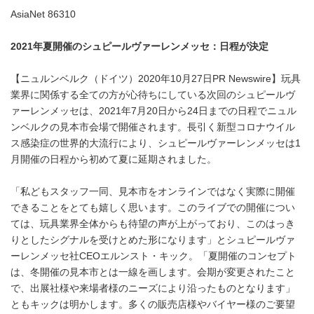
AsiaNet 86310
2021
年夏開催のシュピールヴァーレンメッセ：日程が決定
【ニュルンベルク（ドイツ）2020年10月27日PR Newswire】玩具
業界に関係する全ての方が心待ちにしている次回のシュピールヴ
ァーレンメッセは、2021年7月20日から24日までの日程でニュル
ンベルクの見本市会場で開催されます。長引く新型コロナウイル
ス感染症の世界的大流行により、シュピールヴァーレンメッセは1
月開催の日程から初めて夏に延期されました。
「私どもスタッフ一同、見本市をオンラインではなく実際に開催
できることをとても嬉しく思います。このライブでの開催につい
ては、玩具業界全体からも待望の声が上がっており、このはっき
りとしたシグナルを受けとめた形になります」とシュピールヴァ
ーレンメッセ社CEOエルンスト・キック。「夏開催のコンセプト
は、冬開催の見本市とは一線を画します。会期が変更されたこと
で、出展社様や来場者様のニーズにより沿ったものとなります」
ともキックは明かします。多くの販売店様やバイヤー様のご要望