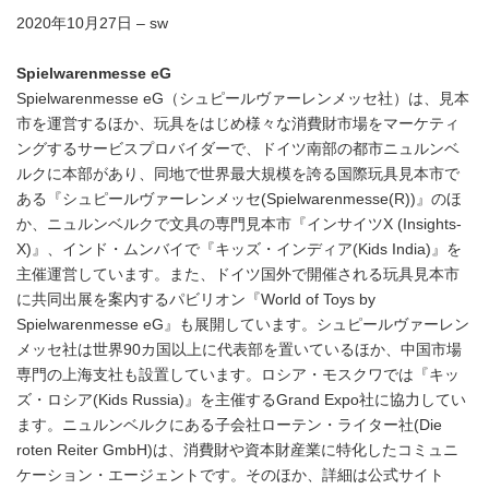
2020年10月27日 – sw
Spielwarenmesse eG
Spielwarenmesse eG（シュピールヴァーレンメッセ社）は、見本
市を運営するほか、玩具をはじめ様々な消費財市場をマーケティ
ングするサービスプロバイダーで、ドイツ南部の都市ニュルンベ
ルクに本部があり、同地で世界最大規模を誇る国際玩具見本市で
ある『シュピールヴァーレンメッセ(Spielwarenmesse(R))』のほ
か、ニュルンベルクで文具の専門見本市『インサイツX (Insights-
X)』、インド・ムンバイで『キッズ・インディア(Kids India)』を
主催運営しています。また、ドイツ国外で開催される玩具見本市
に共同出展を案内するパビリオン『World of Toys by
Spielwarenmesse eG』も展開しています。シュピールヴァーレン
メッセ社は世界90カ国以上に代表部を置いているほか、中国市場
専門の上海支社も設置しています。ロシア・モスクワでは『キッ
ズ・ロシア(Kids Russia)』を主催するGrand Expo社に協力してい
ます。ニュルンベルクにある子会社ローテン・ライター社(Die
roten Reiter GmbH)は、消費財や資本財産業に特化したコミュニ
ケーション・エージェントです。そのほか、詳細は公式サイト