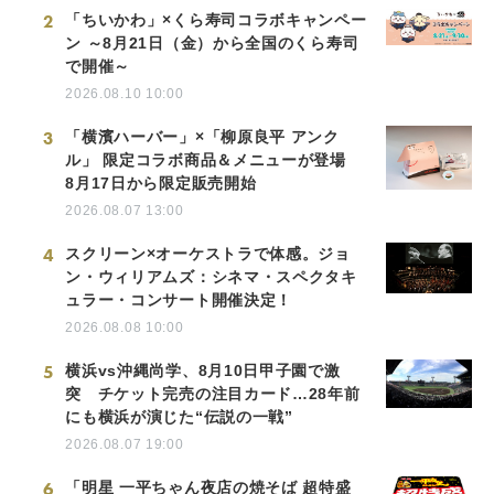
2
「ちいかわ」×くら寿司コラボキャンペー
ン ～8月21日（金）から全国のくら寿司
で開催～
2026.08.10 10:00
3
「横濱ハーバー」×「柳原良平 アンク
ル」 限定コラボ商品＆メニューが登場
8月17日から限定販売開始
2026.08.07 13:00
4
スクリーン×オーケストラで体感。ジョ
ン・ウィリアムズ：シネマ・スペクタキ
ュラー・コンサート開催決定！
2026.08.08 10:00
5
横浜vs沖縄尚学、8月10日甲子園で激
突 チケット完売の注目カード…28年前
にも横浜が演じた“伝説の一戦”
2026.08.07 19:00
6
「明星 一平ちゃん夜店の焼そば 超特盛