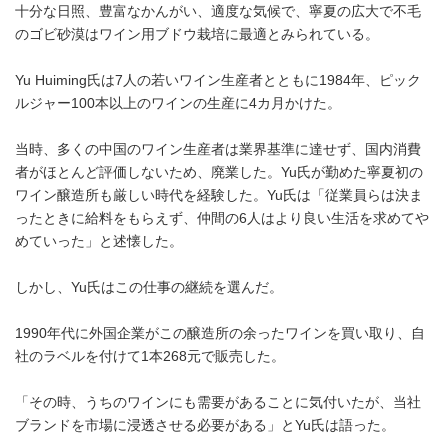
十分な日照、豊富なかんがい、適度な気候で、寧夏の広大で不毛
のゴビ砂漠はワイン用ブドウ栽培に最適とみられている。
Yu Huiming氏は7人の若いワイン生産者とともに1984年、ピック
ルジャー100本以上のワインの生産に4カ月かけた。
当時、多くの中国のワイン生産者は業界基準に達せず、国内消費
者がほとんど評価しないため、廃業した。Yu氏が勤めた寧夏初の
ワイン醸造所も厳しい時代を経験した。Yu氏は「従業員らは決ま
ったときに給料をもらえず、仲間の6人はより良い生活を求めてや
めていった」と述懐した。
しかし、Yu氏はこの仕事の継続を選んだ。
1990年代に外国企業がこの醸造所の余ったワインを買い取り、自
社のラベルを付けて1本268元で販売した。
「その時、うちのワインにも需要があることに気付いたが、当社
ブランドを市場に浸透させる必要がある」とYu氏は語った。