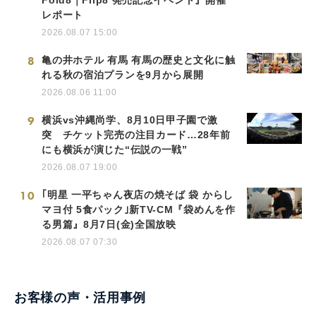
レポート
2026.08.07 15:00
8
亀の井ホテル 有馬 有馬の歴史と文化に触
れる秋の宿泊プランを9月から展開
2026.08.06 11:00
9
横浜vs沖縄尚学、8月10日甲子園で激
突 チケット完売の注目カード…28年前
にも横浜が演じた“伝説の一戦”
2026.08.07 19:00
10
｢明星 一平ちゃん夜店の焼そば 袋 からし
マヨ付 5食パック｣新TV-CM『袋めんを作
る男篇』8月7日(金)全国放映
2026.08.07 07:30
お客様の声・活用事例