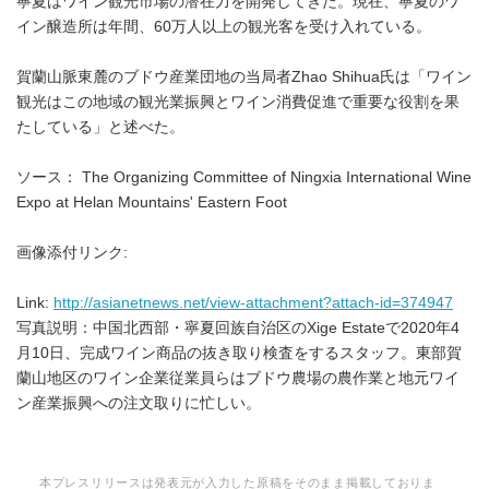
寧夏はワイン観光市場の潜在力を開発してきた。現在、寧夏のワ
イン醸造所は年間、60万人以上の観光客を受け入れている。
賀蘭山脈東麓のブドウ産業団地の当局者Zhao Shihua氏は「ワイン
観光はこの地域の観光業振興とワイン消費促進で重要な役割を果
たしている」と述べた。
ソース： The Organizing Committee of Ningxia International Wine
Expo at Helan Mountains' Eastern Foot
画像添付リンク:
Link:
http://asianetnews.net/view-attachment?attach-id=374947
写真説明：中国北西部・寧夏回族自治区のXige Estateで2020年4
月10日、完成ワイン商品の抜き取り検査をするスタッフ。東部賀
蘭山地区のワイン企業従業員らはブドウ農場の農作業と地元ワイ
ン産業振興への注文取りに忙しい。
本プレスリリースは発表元が入力した原稿をそのまま掲載しておりま