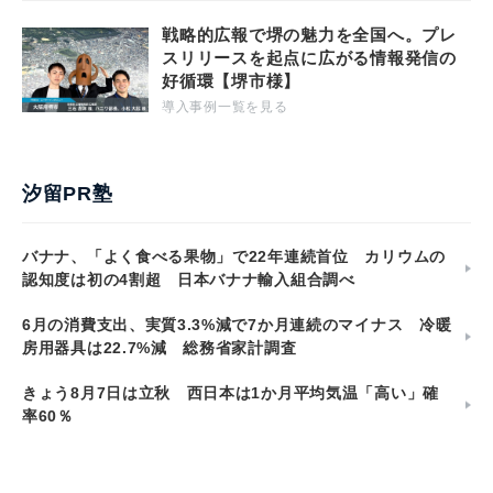
戦略的広報で堺の魅力を全国へ。プレ
スリリースを起点に広がる情報発信の
好循環【堺市様】
導入事例一覧を見る
汐留PR塾
バナナ、「よく食べる果物」で22年連続首位 カリウムの
認知度は初の4割超 日本バナナ輸入組合調べ
6月の消費支出、実質3.3%減で7か月連続のマイナス 冷暖
房用器具は22.7%減 総務省家計調査
きょう8月7日は立秋 西日本は1か月平均気温「高い」確
率60％