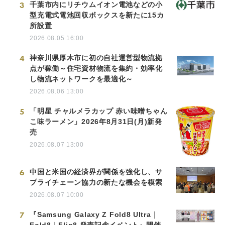
3
千葉市内にリチウムイオン電池などの小
型充電式電池回収ボックスを新たに15カ
所設置
2026.08.05 16:00
4
神奈川県厚木市に初の自社運営型物流拠
点が稼働～住宅資材物流を集約・効率化
し物流ネットワークを最適化～
2026.08.06 13:00
5
「明星 チャルメラカップ 赤い味噌ちゃん
こ味ラーメン」2026年8月31日(月)新発
売
2026.08.07 13:00
6
中国と米国の経済界が関係を強化し、サ
プライチェーン協力の新たな機会を模索
2026.08.07 10:00
7
『Samsung Galaxy Z Fold8 Ultra｜
Fold8｜Flip8 発売記念イベント』開催