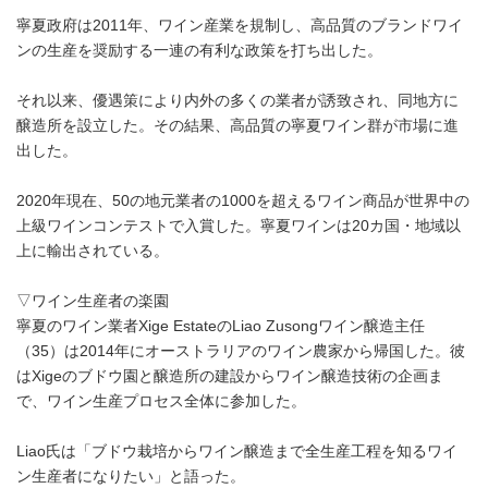
寧夏政府は2011年、ワイン産業を規制し、高品質のブランドワイ
ンの生産を奨励する一連の有利な政策を打ち出した。
それ以来、優遇策により内外の多くの業者が誘致され、同地方に
醸造所を設立した。その結果、高品質の寧夏ワイン群が市場に進
出した。
2020年現在、50の地元業者の1000を超えるワイン商品が世界中の
上級ワインコンテストで入賞した。寧夏ワインは20カ国・地域以
上に輸出されている。
▽ワイン生産者の楽園
寧夏のワイン業者Xige EstateのLiao Zusongワイン醸造主任
（35）は2014年にオーストラリアのワイン農家から帰国した。彼
はXigeのブドウ園と醸造所の建設からワイン醸造技術の企画ま
で、ワイン生産プロセス全体に参加した。
Liao氏は「ブドウ栽培からワイン醸造まで全生産工程を知るワイ
ン生産者になりたい」と語った。