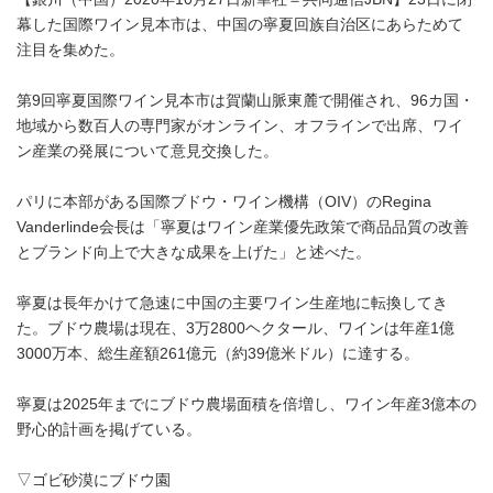
幕した国際ワイン見本市は、中国の寧夏回族自治区にあらためて
注目を集めた。
第9回寧夏国際ワイン見本市は賀蘭山脈東麓で開催され、96カ国・
地域から数百人の専門家がオンライン、オフラインで出席、ワイ
ン産業の発展について意見交換した。
パリに本部がある国際ブドウ・ワイン機構（OIV）のRegina
Vanderlinde会長は「寧夏はワイン産業優先政策で商品品質の改善
とブランド向上で大きな成果を上げた」と述べた。
寧夏は長年かけて急速に中国の主要ワイン生産地に転換してき
た。ブドウ農場は現在、3万2800ヘクタール、ワインは年産1億
3000万本、総生産額261億元（約39億米ドル）に達する。
寧夏は2025年までにブドウ農場面積を倍増し、ワイン年産3億本の
野心的計画を掲げている。
▽ゴビ砂漠にブドウ園