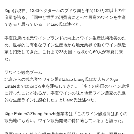
Xigeは現在、1333ヘクタールのブドウ園と年間100万本以上の生
産量を誇る。「国中と世界の消費者にとって最高のワインを生産
できると思っている」とLiao氏は述べた。
寧夏政府は地元ワインブランドの向上とワイン生産技術改善のた
め、世界的に有名なワイン生産地から地元業界で働くワイン醸造
家も招致してきた。これまで23カ国・地域から60人が寧夏に来
た。
▽ワイン観光ブーム
北京からの観光客でワイン通のZhao Liang氏は友人らとXige
Estateまではるばる車を運転してきた。「多くの外国のワイン農場
に行ったことがあるが、寧夏ワインの味と地元ワイン農家の先進
的な生産ラインに感心した」とLiang氏は述べた。
Xige EstateのZhang Yanzhi創業者は「このワイン醸造所は多くの
観光地にも近い。ワイン観光開発に特に適している」と語った。