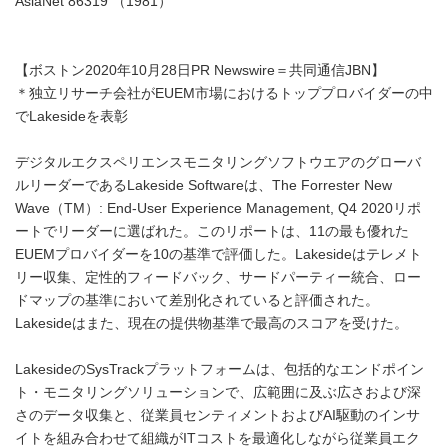
AsiaNet 86319 （1981）
【ボストン2020年10月28日PR Newswire＝共同通信JBN】
＊独立リサーチ会社がEUEM市場におけるトッププロバイダーの中
でLakesideを表彰
デジタルエクスペリエンスモニタリングソフトウエアのグローバ
ルリーダーであるLakeside Softwareは、The Forrester New
Wave（TM）: End-User Experience Management, Q4 2020リポ
ートでリーダーに選ばれた。このリポートは、11の最も優れた
EUEMプロバイダーを10の基準で評価した。Lakesideはテレメト
リー収集、定性的フィードバック、サードパーティー統合、ロー
ドマップの基準において差別化されていると評価された。
Lakesideはまた、現在の提供物基準で最高のスコアを受けた。
LakesideのSysTrackプラットフォームは、包括的なエンドポイン
ト・モニタリングソリューションで、広範囲に及ぶ広さおよび深
さのデータ収集と、従業員センティメントおよびAI駆動のインサ
イトを組み合わせて組織がITコストを最適化しながら従業員エク