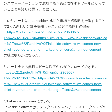
ンスフォーメーションで成功するために依存するツールになって
いることを誇りに思う」と語った。
このリポートは、Lakesideの成長と市場開拓戦略を推進する目的
で2人の新しい幹部を採用したことに関する同社の発表
（
https://c212.net/c/link/?t=0&l=en&o=2963067-
1&h=2602706877&u=https%3A%2F%2Fwww.lakesidesoftware.co
m%2Fnews%2Farchive%2Flakeside-software-welcomes-new-
chief-revenue-and-chief-marketing-officers&a=announcement
）
の後に明らかになった。
リポート全文の無料コピーは以下からダウンロードできる。
https://c212.net/c/link/?t=0&l=en&o=2963067-
1&h=2602706877&u=https%3A%2F%2Fwww.lakesidesoftware.co
m%2Fnews%2Farchive%2Flakeside-software-welcomes-new-
chief-revenue-and-chief-marketing-officers&a=announcement
▽Lakeside Softwareについて
Lakeside Softwareは、デジタルエクスペリエンスモニタリングの