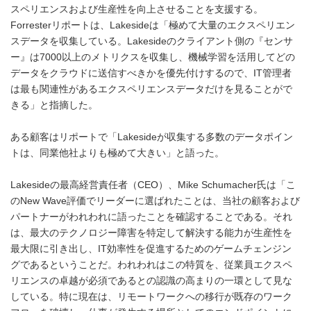
スペリエンスおよび生産性を向上させることを支援する。
Forresterリポートは、Lakesideは「極めて大量のエクスペリエン
スデータを収集している。Lakesideのクライアント側の『センサ
ー』は7000以上のメトリクスを収集し、機械学習を活用してどの
データをクラウドに送信すべきかを優先付けするので、IT管理者
は最も関連性があるエクスペリエンスデータだけを見ることがで
きる」と指摘した。
ある顧客はリポートで「Lakesideが収集する多数のデータポイン
トは、同業他社よりも極めて大きい」と語った。
Lakesideの最高経営責任者（CEO）、Mike Schumacher氏は「こ
のNew Wave評価でリーダーに選ばれたことは、当社の顧客および
パートナーがわれわれに語ったことを確認することである。それ
は、最大のテクノロジー障害を特定して解決する能力が生産性を
最大限に引き出し、IT効率性を促進するためのゲームチェンジン
グであるということだ。われわれはこの特質を、従業員エクスペ
リエンスの卓越が必須であるとの認識の高まりの一環として見な
している。特に現在は、リモートワークへの移行が既存のワーク