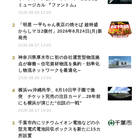
ミュージカル 『ファントム』
2026.08.06 12:00
2
「明星 一平ちゃん夜店の焼そば 超特盛
からしマヨ2個付」2026年8月24日(月)新
発売
2026.08.07 13:00
3
神奈川県厚木市に初の自社運営型物流拠
点が稼働～住宅資材物流を集約・効率化
し物流ネットワークを最適化～
2026.08.06 13:00
4
横浜vs沖縄尚学、8月10日甲子園で激
突 チケット完売の注目カード…28年前
にも横浜が演じた“伝説の一戦”
2026.08.07 19:00
5
千葉市内にリチウムイオン電池などの小
型充電式電池回収ボックスを新たに15カ
所設置