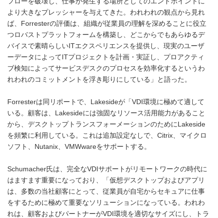
フローを破壊し、仕事が発生する場所としてのエンドポイントに
より大きなプレッシャーを与えてきた。われわれの観点から見れ
ば、Forresterの評価は、組織が従業員の理解を深めることに役立
つロバストプラットフォームを構築し、どこからでもあらゆるデ
バイスで素晴らしいITエクスペリエンスを提供し、現実のユーザ
ーデータによってITプロジェクトを計画・実証し、プロアクティ
ブ検知によってサービスデスクのプロセスを効率化するというわ
れわれのコミットメントを浮き彫りにしている」と語った。
Forresterは同リポートで、Lakesideが「VDI環境に極めて適して
いる。顧客は、Lakesideには強固なリソース活用能力があること
から、デスクトップトランスフォーメーションのためにLakeside
を頻繁に利用している。これは追加設定なしで、Citrix、マイクロ
ソフト、Nutanix、VMWwareをサポートする。
Schumacher氏は、完全なVDIサポートがリモートワークの時代に
はますます重要になっており、「仮想デスクトップおよびアプリ
は、多数の当社顧客にとって、従業員が自宅からセキュアに仕事
をするために極めて重要なソリューションになっている。われわ
れは、顧客およびパートナーがVDI環境を適切なサイズにし、トラ