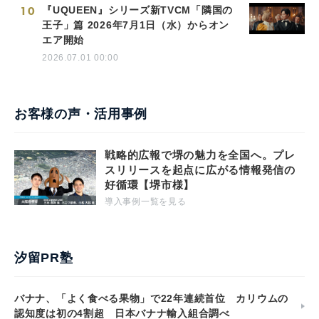
10
『UQUEEN』シリーズ新TVCM「隣国の
王子」篇 2026年7月1日（水）からオン
エア開始
2026.07.01 00:00
お客様の声・活用事例
戦略的広報で堺の魅力を全国へ。プレ
スリリースを起点に広がる情報発信の
好循環【堺市様】
導入事例一覧を見る
汐留PR塾
バナナ、「よく食べる果物」で22年連続首位 カリウムの
認知度は初の4割超 日本バナナ輸入組合調べ