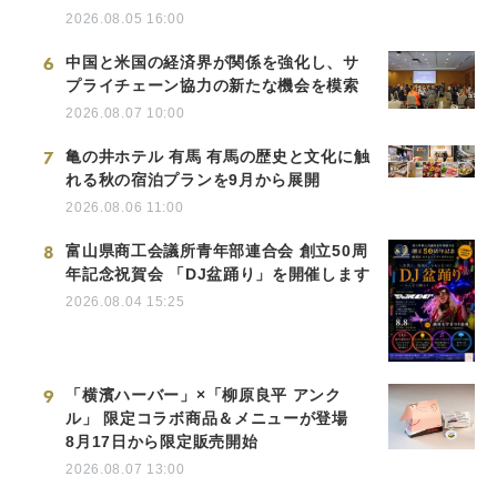
2026.08.05 16:00
6
中国と米国の経済界が関係を強化し、サ
プライチェーン協力の新たな機会を模索
2026.08.07 10:00
7
亀の井ホテル 有馬 有馬の歴史と文化に触
れる秋の宿泊プランを9月から展開
2026.08.06 11:00
8
富山県商工会議所青年部連合会 創立50周
年記念祝賀会 「DJ盆踊り」を開催します
2026.08.04 15:25
9
「横濱ハーバー」×「柳原良平 アンク
ル」 限定コラボ商品＆メニューが登場
8月17日から限定販売開始
2026.08.07 13:00