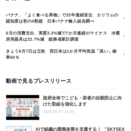
バナナ、「よく食べる果物」で22年連続首位 カリウムの
認知度は初の4割超 日本バナナ輸入組合調べ
6月の消費支出、実質3.3%減で7か月連続のマイナス 冷暖
房用器具は22.7%減 総務省家計調査
きょう8月7日は立秋 西日本は1か月平均気温「高い」確
率60％
動画で見るプレスリリース
政府全体でこども・若者の自殺防止に向
けた取組を強化します
2026.08.07 14:00
AIで組織の業務改善を支援する！ 「SKYSEA