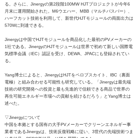
る。さらに、Jinergyの第2段階100MW HJTプロジェクトが今年6
月末に運用開始された。M6ウエハー、MBB（マルチバスバー）、
ハーフカット技術を利用して、新世代HJTモジュールの両面出力は
570Wに到達できる。
Jinergyは中国でHJTモジュールを商品化した最初のPVメーカーの
1社である。JinergyのHJTモジュールは世界で初めて新しい国際電
気標準会議（IEC）認証を受け、DEWA、JPACにも登録されてい
る。
Yang博士によると、JinergyはHJTをペロブスカイト、IBC（裏面
電極）と組み合わせる可能性も研究している。「Jinergyは最先端
技術の研究開発への投資と最も先進的で信頼できる商品で世界の
再生可能エネルギー市場への貢献を続けるだろう」とYang博士は
述べた。
▽Jinergyについて
中国を本拠とする国有の大手PVメーカーでクリーンエネルギー事
業者であるJinergyは、技術反復戦略に従い、3世代の先端技術つま