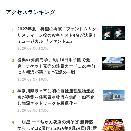
English
アクセスランキング
1
2027年夏、待望の再演！ファントム＆ク
リスティーヌ役のWキャスト4名が決定！
ミュージカル 『ファントム』
2026.08.06 12:00
2
横浜vs沖縄尚学、8月10日甲子園で激
突 チケット完売の注目カード…28年前
にも横浜が演じた“伝説の一戦”
2026.08.07 19:00
3
神奈川県厚木市に初の自社運営型物流拠
点が稼働～住宅資材物流を集約・効率化
し物流ネットワークを最適化～
2026.08.06 13:00
4
「明星 一平ちゃん夜店の焼そば 超特盛
からしマヨ2個付」2026年8月24日(月)新