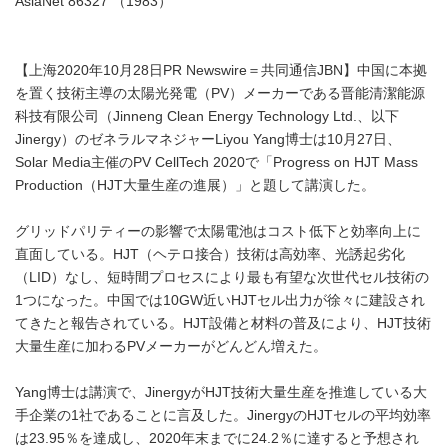
AsiaNet 86327 （1983）
【上海2020年10月28日PR Newswire＝共同通信JBN】中国に本拠
を置く技術主導の太陽光発電（PV）メーカーである晋能清潔能源
科技有限公司（Jinneng Clean Energy Technology Ltd.、以下
Jinergy）のゼネラルマネジャーLiyou Yang博士は10月27日、
Solar Media主催のPV CellTech 2020で「Progress on HJT Mass
Production（HJT大量生産の進展）」と題して講演した。
グリッドパリティーの影響で太陽電池はコスト低下と効率向上に
直面している。HJT（ヘテロ接合）技術は高効率、光誘起劣化
（LID）なし、短時間プロセスにより最も有望な次世代セル技術の
1つになった。中国では10GW近いHJTセル出力が徐々に建設され
てきたと報告されている。HJT設備と材料の普及により、HJT技術
大量生産に加わるPVメーカーがどんどん増えた。
Yang博士は講演で、JinergyがHJT技術大量生産を推進している大
手企業の1社であることに言及した。JinergyのHJTセルの平均効率
は23.95％を達成し、2020年末までに24.2％に達すると予想され