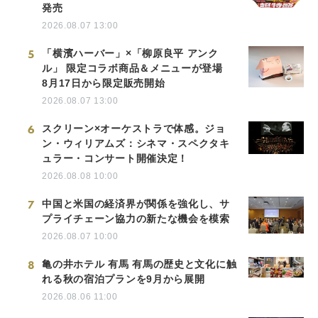
発売
2026.08.07 13:00
5
「横濱ハーバー」×「柳原良平 アンク
ル」 限定コラボ商品＆メニューが登場
8月17日から限定販売開始
2026.08.07 13:00
6
スクリーン×オーケストラで体感。ジョ
ン・ウィリアムズ：シネマ・スペクタキ
ュラー・コンサート開催決定！
2026.08.08 10:00
7
中国と米国の経済界が関係を強化し、サ
プライチェーン協力の新たな機会を模索
2026.08.07 10:00
8
亀の井ホテル 有馬 有馬の歴史と文化に触
れる秋の宿泊プランを9月から展開
2026.08.06 11:00