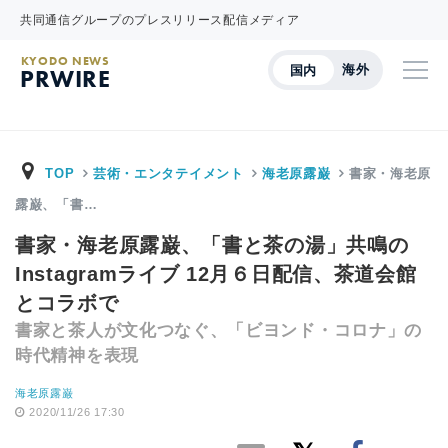
共同通信グループのプレスリリース配信メディア
KYODO NEWS
海外
国内
PRWIRE
TOP
芸術・エンタテイメント
海老原露巌
書家・海老原
露巌、「書…
書家・海老原露巌、「書と茶の湯」共鳴の
Instagramライブ 12月６日配信、茶道会館
とコラボで
書家と茶人が文化つなぐ、「ビヨンド・コロナ」の
時代精神を表現
海老原露巌
2020/11/26 17:30