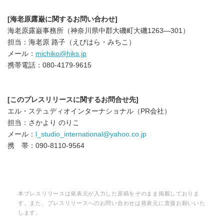
English
[
海老原露巌に関するお問い合わせ
]
海老原露巌事務所（神奈川県中郡大磯町大磯1263―301）
担当：海老原 路子（えびはら・みちこ）
メール：
michiko@hiks.jp
携帯電話：080-4179-9615
[
このプレスリリースに関するお問合せ先
]
エル・ステュディオインターナショナル（PR会社）
担当：さかより のりこ
メール：
l_studio_international@yahoo.co.jp
携 帯：090-8110-9564
本プレスリリースは発表元が入力した原稿をそのまま掲載しておりま
す。また、プレスリリースへのお問い合わせは発表元に直接お願いいた
します。