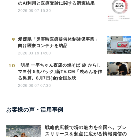
のAI利用と医療受診に関する調査結果
2026.08.07 15:30
9
愛媛県「災害時医療提供体制確保事業」
向け医療コンテナを納品
2026.03.19 14:00
10
｢明星 一平ちゃん夜店の焼そば 袋 からし
マヨ付 5食パック｣新TV-CM『袋めんを作
る男篇』8月7日(金)全国放映
2026.08.07 07:30
お客様の声・活用事例
戦略的広報で堺の魅力を全国へ。プレ
スリリースを起点に広がる情報発信の