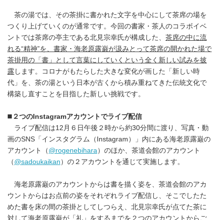
茶の湯では、その茶掛に書かれた文字を中心にして茶席の場を
つくり上げていくのが通常です。今回の書家・茶人のコラボイベ
ントでは茶席の亭主である北見宗幸氏が構成した、
茶席の中に流
れる“精神”を、書家・海老原露巌が汲みとって茶席の開かれた場で
茶掛用の「書」として言葉にしていくという全く新しい試みを披
露
します。コロナがもたらした大きな変化が画した「新しい時
代」を、茶の湯という日本が古くから積み重ねてきた伝統文化で
構築し直すことを目指した新しい挑戦です。
◼️
２つの
Instagram
アカウントでライブ配信
ライブ配信は12月６日午後２時から約30分間に渡り、写真・動
画のSNS「インスタグラム（Instagram）」内にある海老原露巌の
アカウント（
@rogenebihara
）のほか、茶道会館のアカウント
（
@sadoukaikan
）の２アカウントを通じて実施します。
海老原露巌のアカウントからは書を描く姿を、茶道会館のアカ
ウントからはお点前の姿をそれぞれライブ配信し、そこでしたた
めた書を床の間の茶掛としてしつらえ、北見宗幸氏が点てた茶に
対して海老原露巌が「礼」をするまでを２つのアカウントからご