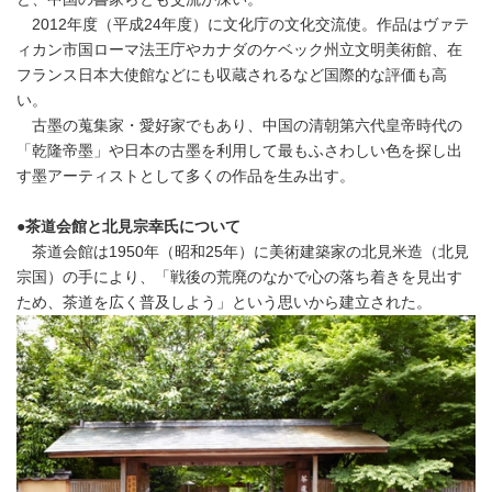
2012年度（平成24年度）に文化庁の文化交流使。作品はヴァテ
ィカン市国ローマ法王庁やカナダのケベック州立文明美術館、在
フランス日本大使館などにも収蔵されるなど国際的な評価も高
い。
古墨の蒐集家・愛好家でもあり、中国の清朝第六代皇帝時代の
「乾隆帝墨」や日本の古墨を利用して最もふさわしい色を探し出
す墨アーティストとして多くの作品を生み出す。
●
茶道会館と北見宗幸氏について
茶道会館は1950年（昭和25年）に美術建築家の北見米造（北見
宗国）の手により、「戦後の荒廃のなかで心の落ち着きを見出す
ため、茶道を広く普及しよう」という思いから建立された。