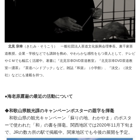
北見 宗幸
（きたみ・そうこう） 一般社団法人茶道文化振興会理事長。裏千家茶
道教授。企業・学校などでも講師を務め、やわらかな感性をもつ茶人として、テレビ
やＣＭでも幅広く活躍中。著書に『北見宗幸DVD茶道教室』『北見宗幸DVD茶道教
室―濃茶』『茶道ハンドブック』など。雑誌『和楽』（小学館）、『淡交』（淡交
社）などにも連載を持つ。
●
海老原露巌の最近の活動について
◆
和歌山県観光課のキャンペーンポスターの題字を揮毫
和歌山県の観光キャンペーン「蘇りの地、わかやま」のポスタ
ーで使われた「和」の書を揮毫。関西地区では2020年11月下旬ま
で、JRの数カ所の駅で掲載中。関東地区でも今後の展開を予定。