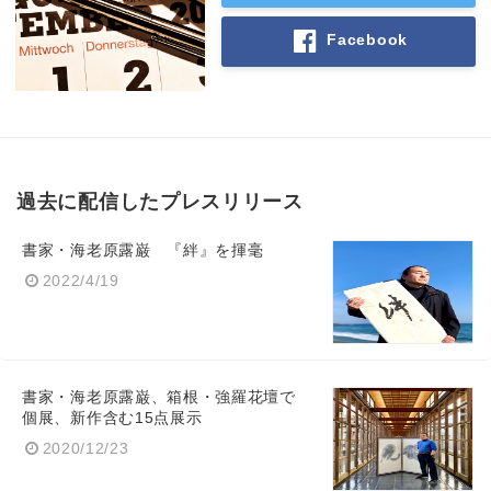
Facebook
過去に配信したプレスリリース
書家・海老原露巌 『絆』を揮毫
2022/4/19
書家・海老原露巌、箱根・強羅花壇で
個展、新作含む15点展示
2020/12/23