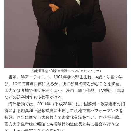
（海老原露巌・近影＝撮影：ベンジャミン・リー）
書家。墨アーティスト。1961年栃木県生まれ。4歳より書を学
び。10代で書道団体に入るが、後に独自の道を歩むことを決意。
国内では各地で個展を開くほか、映画、舞台作品、TV番組、書籍
などの題字制作も多数手がける。
海外活動では、2011年（平成23年）に中国蘇州・張家港市の招
待による鑑真和上記念式典に出席して現地で書パフォーマンスを
披露。同年に西安市大興善寺で書文化交流を行い、作品を収蔵。
西安大宗皇帝綾の昭陵でも昭陵博物館館長と共に書会を行うな
ど、中国の書家らとも交流が深い。