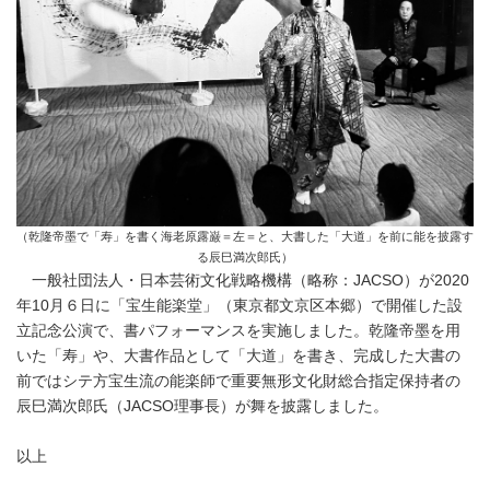
（乾隆帝墨で「寿」を書く海老原露巌＝左＝と、大書した「大道」を前に能を披露す
る辰巳満次郎氏）
一般社団法人・日本芸術文化戦略機構（略称：JACSO）が2020
年10月６日に「宝生能楽堂」（東京都文京区本郷）で開催した設
立記念公演で、書パフォーマンスを実施しました。乾隆帝墨を用
いた「寿」や、大書作品として「大道」を書き、完成した大書の
Japanese
前ではシテ方宝生流の能楽師で重要無形文化財総合指定保持者の
辰巳満次郎氏（JACSO理事長）が舞を披露しました。
以上