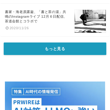
書家・海老原露巌、「書と茶の湯」共
鳴のInstagramライブ 12月６日配信、
茶道会館とコラボで
2020/11/26
もっと見る