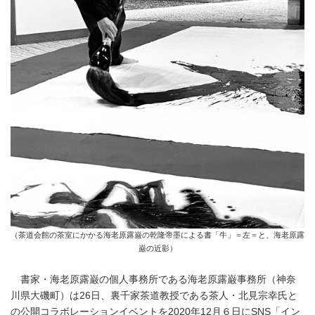
（茶道会館の茶室にかかる海老原露巌の乾隆帝墨による書「牛」＝左＝と、海老原露
巌の近影）
書家・海老原露巌の個人事務所である海老原露巌事務所（神奈
川県大磯町）は26日、裏千家茶道教授である茶人・北見宗幸氏と
の公開コラボレーションイベントを2020年12月６日にSNS「イン