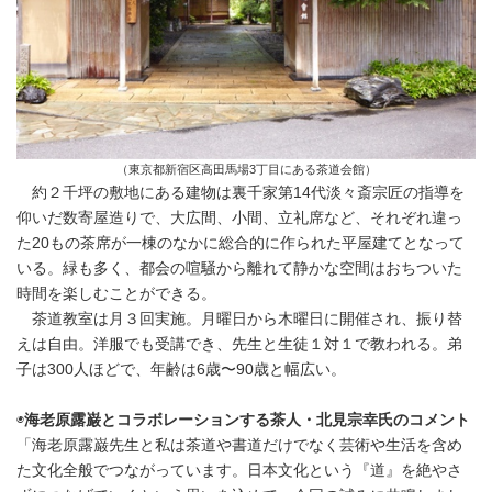
（東京都新宿区高田馬場3丁目にある茶道会館）
約２千坪の敷地にある建物は裏千家第14代淡々斎宗匠の指導を
仰いだ数寄屋造りで、大広間、小間、立礼席など、それぞれ違っ
た20もの茶席が一棟のなかに総合的に作られた平屋建てとなって
いる。緑も多く、都会の喧騒から離れて静かな空間はおちついた
時間を楽しむことができる。
茶道教室は月３回実施。月曜日から木曜日に開催され、振り替
えは自由。洋服でも受講でき、先生と生徒１対１で教われる。弟
子は300人ほどで、年齢は6歳〜90歳と幅広い。
◉
海老原露巌とコラボレーションする茶人・北見宗幸氏のコメント
「海老原露巌先生と私は茶道や書道だけでなく芸術や生活を含め
た文化全般でつながっています。日本文化という『道』を絶やさ