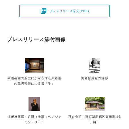

プレスリリース原文(PDF)
プレスリリース添付画像
茶道会館の茶室にかかる海老原露巌
海老原露巌の近影
の乾隆帝墨による書「牛」
海老原露巌・近影（撮影：ベンジャ
茶道会館（東京都新宿区高田馬場3
ミン・リー）
丁目）