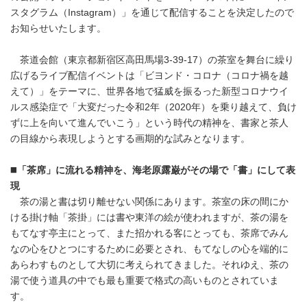
スタグラム（Instagram）」を通じて配信することを決定したので
お知らせいたします。
茶道会館（東京都新宿区高田馬場3-39-17）の茶室を舞台に繰り
広げるライブ配信イベントは「ビヨンド・コロナ（コロナ禍を越
えて）」をテーマに、世界各地で猛威を振るった新型コロナウイ
ルス感染症で「大変だった令和2年（2020年）を乗り越えて、負け
ずに上を向いて進んでいこう」という時代の精神を、書家と茶人
の目線から表現しようとする画期的な試みとなります。
◼️
「
茶席」に流れる精神を、海老原露巌がその場で「書」にして表
現
茶の湯と書は切り離せない関係にあります。茶室の床の間にか
ける掛け軸「茶掛」には書や東洋の絵が使われますが、茶の湯を
もてなす亭主にとって、また招かれる客にとっても、茶席でみん
なの心をひとつにするために必要とされ、もてなしの心を端的に
あらわすものとして大切に考えられてきました。それゆえ、茶の
湯で使う道具の中でも最も重要で格式の高いものとされていま
す。