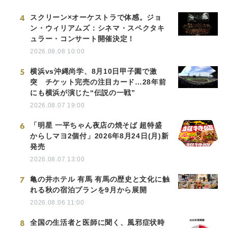
4
スクリーン×オーケストラで体感。ジョ
ン・ウィリアムズ：シネマ・スペクタキ
ュラー・コンサート開催決定！
2026.08.08 10:00
5
横浜vs沖縄尚学、8月10日甲子園で激
突 チケット完売の注目カード…28年前
にも横浜が演じた“伝説の一戦”
2026.08.07 19:00
6
「明星 一平ちゃん夜店の焼そば 超特盛
からしマヨ2個付」2026年8月24日(月)新
発売
2026.08.07 13:00
7
亀の井ホテル 有馬 有馬の歴史と文化に触
れる秋の宿泊プランを9月から展開
2026.08.06 11:00
8
全国の生活者と医師に聞く、風邪症状時