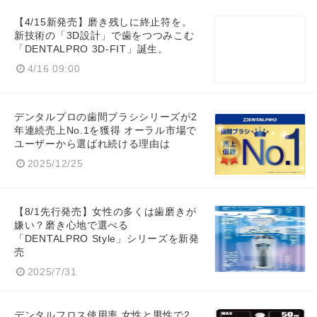
【4/15新発売】磨き残しに終止符を。
新技術の「3D設計」で歯をつつみこむ
「DENTALPRO 3D-FIT」誕生。
4/16 09:00
デンタルプロの歯間ブラシシリーズが2
年連続売上No.1を獲得 オーラル市場で
Japanese
ユーザーから選ばれ続ける理由は
2025/12/25
【8/1先行発売】女性の多くは歯磨きが
嫌い？磨き心地で選べる
English
「DENTALPRO Style」シリーズを新発
売
2025/7/31
デンタルフロス使用率 女性と男性で2