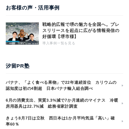
お客様の声・活用事例
戦略的広報で堺の魅力を全国へ。プレ
スリリースを起点に広がる情報発信の
好循環【堺市様】
導入事例一覧を見る
汐留PR塾
バナナ、「よく食べる果物」で22年連続首位 カリウムの
認知度は初の4割超 日本バナナ輸入組合調べ
6月の消費支出、実質3.3%減で7か月連続のマイナス 冷暖
房用器具は22.7%減 総務省家計調査
きょう8月7日は立秋 西日本は1か月平均気温「高い」確
率60％