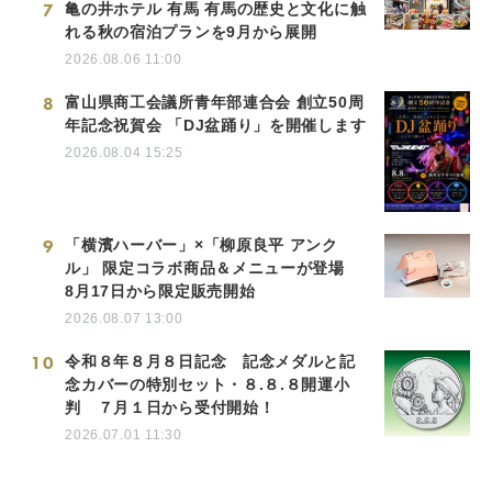
7
亀の井ホテル 有馬 有馬の歴史と文化に触
れる秋の宿泊プランを9月から展開
2026.08.06 11:00
8
富山県商工会議所青年部連合会 創立50周
年記念祝賀会 「DJ盆踊り」を開催します
2026.08.04 15:25
9
「横濱ハーバー」×「柳原良平 アンク
ル」 限定コラボ商品＆メニューが登場
8月17日から限定販売開始
2026.08.07 13:00
10
令和８年８月８日記念 記念メダルと記
念カバーの特別セット・８.８.８開運小
判 ７月１日から受付開始！
2026.07.01 11:30