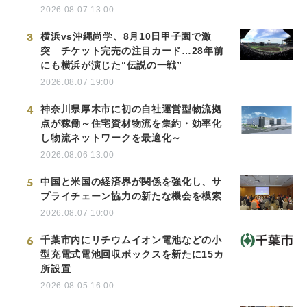
2026.08.07 13:00
3
横浜vs沖縄尚学、8月10日甲子園で激
突 チケット完売の注目カード…28年前
にも横浜が演じた“伝説の一戦”
2026.08.07 19:00
4
神奈川県厚木市に初の自社運営型物流拠
点が稼働～住宅資材物流を集約・効率化
し物流ネットワークを最適化～
2026.08.06 13:00
5
中国と米国の経済界が関係を強化し、サ
プライチェーン協力の新たな機会を模索
2026.08.07 10:00
6
千葉市内にリチウムイオン電池などの小
型充電式電池回収ボックスを新たに15カ
所設置
2026.08.05 16:00