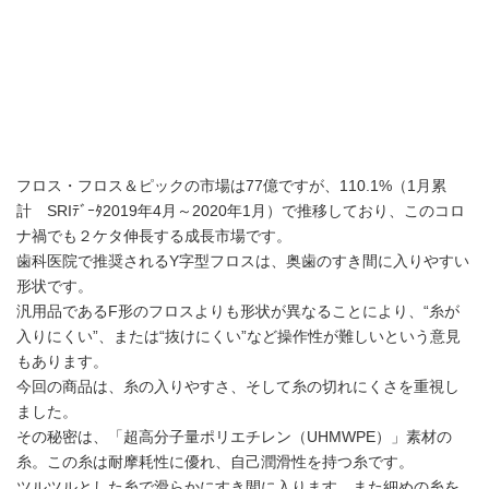
フロス・フロス＆ピックの市場は77億ですが、110.1%（1月累
計 SRIﾃﾞｰﾀ2019年4月～2020年1月）で推移しており、このコロ
ナ禍でも２ケタ伸長する成長市場です。
歯科医院で推奨されるY字型フロスは、奥歯のすき間に入りやすい
形状です。
汎用品であるF形のフロスよりも形状が異なることにより、“糸が
入りにくい”、または“抜けにくい”など操作性が難しいという意見
もあります。
今回の商品は、糸の入りやすさ、そして糸の切れにくさを重視し
ました。
その秘密は、「超高分子量ポリエチレン（UHMWPE）」素材の
糸。この糸は耐摩耗性に優れ、自己潤滑性を持つ糸です。
ツルツルとした糸で滑らかにすき間に入ります。また細めの糸を