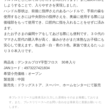
しようすることで、入りやすさを実現しました。
ハンドル形状は、前後に指押さえのあるハンドルで、手前の歯を
使用するときには中央部分の指押さえを、奥歯に使用する際には
後端部をもって使用でき、口腔内に指を入れることをせずに済み
ます。
またお子さまの歯間ケアをしてあげる際にも便利です。３０代の
ママさん世代の購入率が高く、歯みがきがまだ未熟なお子様にも
安心して使えます。色は赤・白・青の３色。家族で使えるたっぷ
り３０本入りです。
商品名：デンタルプロY字型フロス 30本入り
JANコード：4973227421834
希望小売価格：オープン
製造国：中国
販売先：ドラッグストア、スーパー、ホームセンターにて販売
本プレスリリースは発表元が入力した原稿をそのまま掲載しておりま
す。また、プレスリリースへのお問い合わせは発表元に直接お願いいた
します。