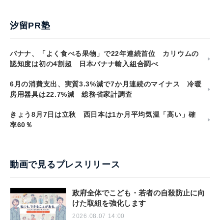
汐留PR塾
バナナ、「よく食べる果物」で22年連続首位 カリウムの
認知度は初の4割超 日本バナナ輸入組合調べ
6月の消費支出、実質3.3%減で7か月連続のマイナス 冷暖
房用器具は22.7%減 総務省家計調査
きょう8月7日は立秋 西日本は1か月平均気温「高い」確
率60％
動画で見るプレスリリース
政府全体でこども・若者の自殺防止に向
けた取組を強化します
2026.08.07 14:00