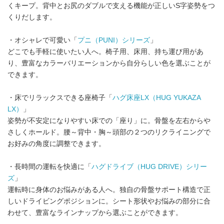
くキープ。背中とお尻のダブルで支える機能が正しいS字姿勢をつ
くりだします。
・オシャレで可愛い「
プニ（PUNI）シリーズ
」
どこでも手軽に使いたい人へ。椅子用、床用、持ち運び用があ
り、豊富なカラーバリエーションから自分らしい色を選ぶことが
できます。
・床でリラックスできる座椅子「
ハグ床座LX（HUG YUKAZA
LX）
」
姿勢が不安定になりやすい床での「座り」に。骨盤を左右からや
さしくホールド。腰～背中・胸～頭部の２つのリクライニングで
お好みの角度に調整できます。
・長時間の運転を快適に「
ハグドライブ（HUG DRIVE）シリー
ズ
」
運転時に身体のお悩みがある人へ。独自の骨盤サポート構造で正
しいドライビングポジションに。シート形状やお悩みの部分に合
わせて、豊富なラインナップから選ぶことができます。