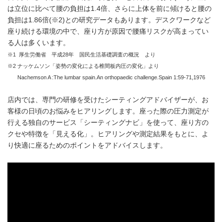
は立位に比べて腰の負担は1.4倍、さらに上体を前に傾けると腰の
負担は1.86倍(※2)との研究データもあります。デスクワークなど
座り続ける環境の中で、座り方が原因で腰痛リスクが高まってい
る人は多くいます。
※1 厚生労働省 平成28年 国民生活基礎調査の概況 より
※2 ナッケムソン「姿勢の変化による椎間板内圧の変化」より
Nachemson A :The lumbar spain.An orthopaedic challenge.Spain 1:59-71,1976
店内では、専門の研修を受けたシーティングアドバイザーが、お
客様の日頃のお悩みをヒアリングします。座った際の圧力測定が
行える独自のサービス「シーティングナビ」を使って、座り方の
クセや特徴を「見える化」。ヒアリングや測定結果をもとに、よ
り快適に座るためのポイントをアドバイスします。