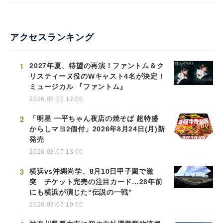
アクセスランキング
1
2027年夏、待望の再演！ファントム＆ク
リスティーヌ役のWキャスト4名が決定！
ミュージカル 『ファントム』
2026.08.06 12:00
2
「明星 一平ちゃん夜店の焼そば 超特盛
からしマヨ2個付」2026年8月24日(月)新
発売
2026.08.07 13:00
3
横浜vs沖縄尚学、8月10日甲子園で激
突 チケット完売の注目カード…28年前
にも横浜が演じた“伝説の一戦”
2026.08.07 19:00