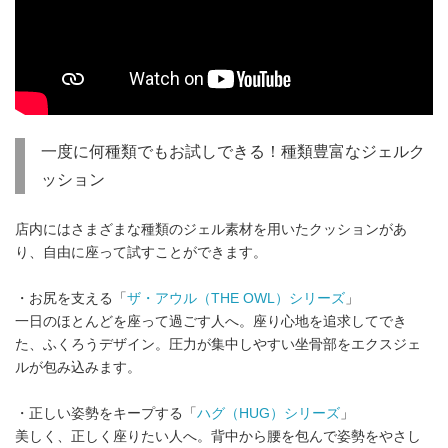
一度に何種類でもお試しできる！種類豊富なジェルク
ッション
店内にはさまざまな種類のジェル素材を用いたクッションがあ
り、自由に座って試すことができます。
・お尻を支える「
ザ・アウル（THE OWL）シリーズ
」
一日のほとんどを座って過ごす人へ。座り心地を追求してでき
た、ふくろうデザイン。圧力が集中しやすい坐骨部をエクスジェ
ルが包み込みます。
・正しい姿勢をキープする「
ハグ（HUG）シリーズ
」
美しく、正しく座りたい人へ。背中から腰を包んで姿勢をやさし