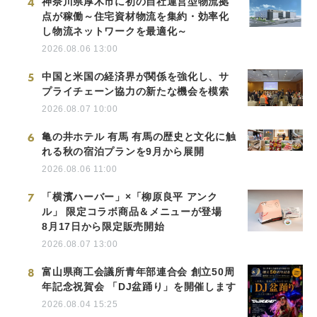
4
神奈川県厚木市に初の自社運営型物流拠
点が稼働～住宅資材物流を集約・効率化
し物流ネットワークを最適化～
2026.08.06 13:00
5
中国と米国の経済界が関係を強化し、サ
プライチェーン協力の新たな機会を模索
2026.08.07 10:00
6
亀の井ホテル 有馬 有馬の歴史と文化に触
れる秋の宿泊プランを9月から展開
2026.08.06 11:00
7
「横濱ハーバー」×「柳原良平 アンク
ル」 限定コラボ商品＆メニューが登場
8月17日から限定販売開始
2026.08.07 13:00
8
富山県商工会議所青年部連合会 創立50周
年記念祝賀会 「DJ盆踊り」を開催します
2026.08.04 15:25