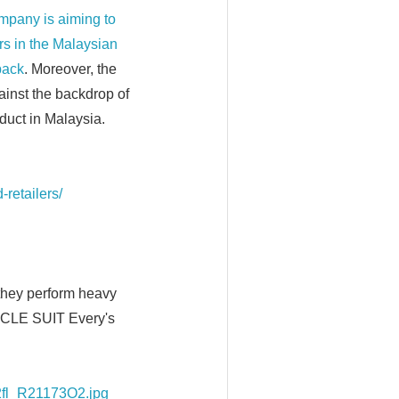
mpany is aiming to
s in the Malaysian
back
. Moreover, the
ainst the backdrop of
duct in Malaysia.
-retailers/
 they perform heavy
USCLE SUIT Every's
2fl_R21173O2.jpg