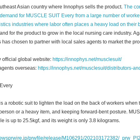
Southeast Asian country where Innophys sells the product.
The co
al demand for MUSCLE SUIT Every from a large number of worker
stics industries where labor often places a heavy load on their 
 for the product to grow in the local nursing care industry. Ag
s has chosen to partner with local sales agents to market the pro
fficial global website:
https://innophys.net/musclesuit/
 agents overseas:
https://innophys.net/musclesuit/distributors-and
Every
 robotic suit to lighten the load on the back of workers when
 a person or a heavy item, and keeping forward-bent posture. M
le is up to 25.5kgf, and its weight is only 3.8 kilograms.
newsprwire.jp/prwfile/release/M106291/202103172382/_prw_PI