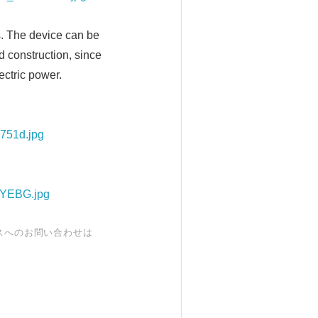
. The device can be
d construction, since
ectric power.
G751d.jpg
1YEBG.jpg
スへのお問い合わせは