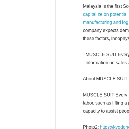
Malaysia is the first 
capitalize on potenti
manufacturing and logi
company expects demand
these factors, Innophy
- MUSCLE SUIT Every o
- Information on sales
About MUSCLE SUIT 
MUSCLE SUIT Every is a
labor, such as lifting
capacity to assist peop
Photo2:
https://kyodo