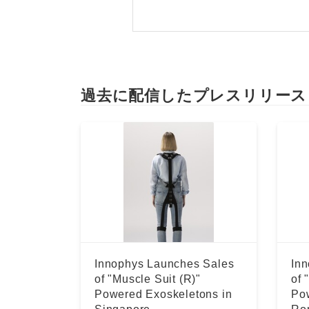
過去に配信したプレスリリース
Innophys Launches Sales
In
of "Muscle Suit (R)"
of 
Powered Exoskeletons in
Po