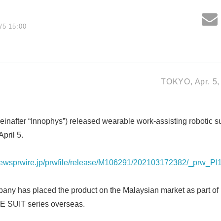
/5 15:00
TOKYO, Apr. 5,
reinafter “Innophys”) released wearable work-assisting roboti
pril 5.
newsprwire.jp/prwfile/release/M106291/202103172382/_prw_PI
y has placed the product on the Malaysian market as part of it
E SUIT series overseas.