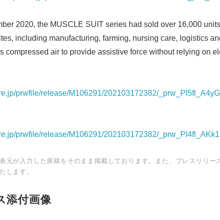
mber 2020, the MUSCLE SUIT series had sold over 16,000 units
tes, including manufacturing, farming, nursing care, logistics an
ses compressed air to provide assistive force without relying on el
ire.jp/prwfile/release/M106291/202103172382/_prw_PI5fl_A4y
ire.jp/prwfile/release/M106291/202103172382/_prw_PI4fl_AKk
表元が入力した原稿をそのまま掲載しております。また、プレスリリー
たします。
ス添付画像