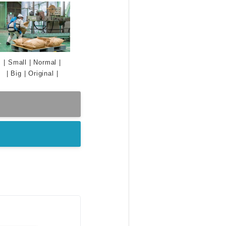
|
Small
|
Normal
|
|
Big
|
Original
|
。