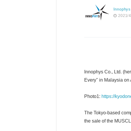
Innophys
2021/4
Innophys Co., Ltd. (he
Every" in Malaysia on A
Photo1:
https://kyodo
The Tokyo-based compan
the sale of the MUSCL