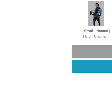
|
Small
|
Normal
|
|
Big
|
Original
|