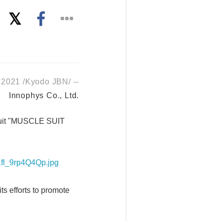
 2021 /Kyodo JBN/ --
Innophys Co., Ltd.
c suit "MUSCLE SUIT
1fl_9rp4Q4Qp.jpg
s efforts to promote