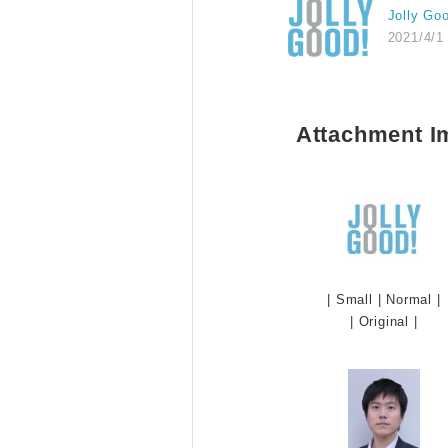
Jolly Go
2021/4/1
Attachment I
|
Small
|
Normal
|
|
Original
|