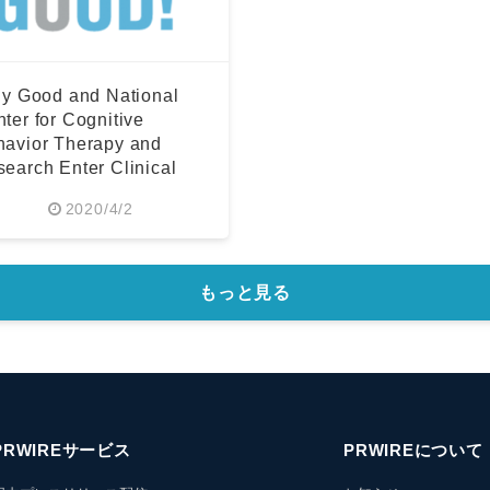
ly Good and National
ter for Cognitive
havior Therapy and
earch Enter Clinical
l ....
2020/4/2
もっと見る
PRWIREサービス
PRWIREについて