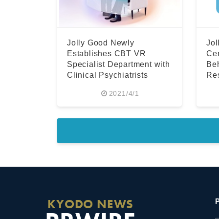
Jolly Good Newly
Jol
Establishes CBT VR
Cen
Specialist Department with
Be
Clinical Psychiatrists
Res
Tria
2021/4/1
KYODO NEWS