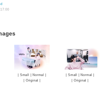
od
 17:00
mages
|
Small
|
Normal
|
|
Small
|
Normal
|
|
Original
|
|
Original
|