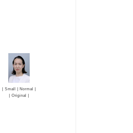
|
Small
|
Normal
|
|
Original
|