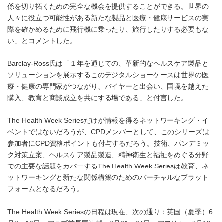
係を切り拓くための完全な機会を提供することができる。世界の
人々に役立つ可能性がある新たな製品と医療・健康サービスの実
際を確かめるために飛行機に乗ったり、旅行したりする必要もな
い」とコメントした。
Barclay-Ross氏は「１年を通じての、革新的なヘルスケア製品と
ソリューションを展示するこのデジタルショーケースは世界の医
療・健康の専門家がつながり、バイヤーと出会い、国境を越えた
購入、教育と商談成立を共にする場である」と付言した。
The Health Week Seriesだけが情報を得るネットワーキング・イ
ベントではないだろうが、CPDメンバーとして、このシリーズは
参加者にCPD資格ポイントも付与するだろう。技術、パンデミッ
ク対策立案、ヘルスケア製品製造、精神衛生と福祉をめぐる分野
での主要な話題をカバーするThe Health Week Seriesは教育、ネ
ットワーキングと新たな関係構築のためのバーチャルなプラット
フォームとなるだろう。
The Health Week Seriesの日程は現在、次の通り：英国（夏季）6