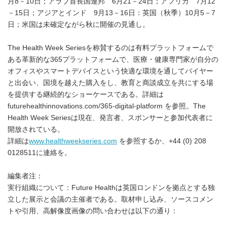
月8－10日；アラブ首長国連邦 6月21－24日；アフリカ 7月12
－15日；アジアとインド 9月13－16日：英国（秋季）10月5－7
日；米国は未確定ながら秋に開催の見通し。
The Health Week Seriesを称賛するのは有料プラットフォームで
ある革新的な365プラットフォームで、医療・健康専門家が自分の
オフィスやスマートデバイスという快適な環境を通してバイヤー
と出会い、国境を越えた購入をし、教育と商談成立を共にする場
を提供する継続的なショーケースである。詳細は
futurehealthinnovations.com/365-digital-platform を参照。The
Health Week Seriesは現在、発言者、スポンサーと参加代表者に
開放されている。
詳細は
www.healthweekseries.com
を参照するか、+44 (0) 208
0128511に連絡を。
編集者注：
実行組織について：Future Healthは英国ロンドンを拠点とする独
立した展示と会議の主催者である。取材申し込み、ソースコメン
トや引用、高解像度画像の問い合わせは以下の通り：