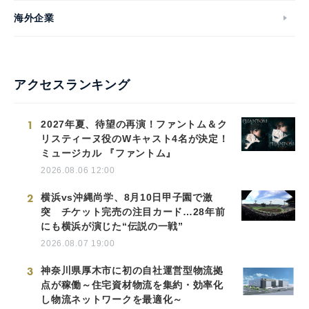
海外企業
アクセスランキング
1
2027年夏、待望の再演！ファントム＆ク
リスティーヌ役のWキャスト4名が決定！
ミュージカル 『ファントム』
2026.08.06 12:00
2
横浜vs沖縄尚学、8月10日甲子園で激
突 チケット完売の注目カード…28年前
にも横浜が演じた“伝説の一戦”
2026.08.07 19:00
3
神奈川県厚木市に初の自社運営型物流拠
点が稼働～住宅資材物流を集約・効率化
し物流ネットワークを最適化～