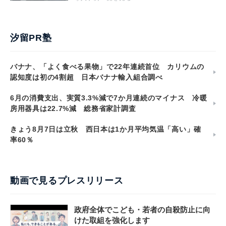
汐留PR塾
バナナ、「よく食べる果物」で22年連続首位 カリウムの
認知度は初の4割超 日本バナナ輸入組合調べ
6月の消費支出、実質3.3%減で7か月連続のマイナス 冷暖
房用器具は22.7%減 総務省家計調査
きょう8月7日は立秋 西日本は1か月平均気温「高い」確
率60％
動画で見るプレスリリース
政府全体でこども・若者の自殺防止に向
けた取組を強化します