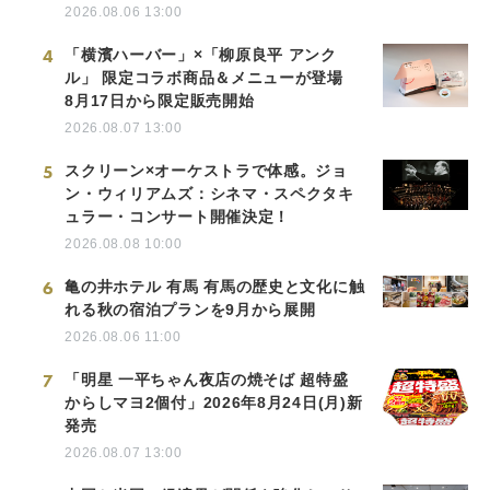
2026.08.06 13:00
4
「横濱ハーバー」×「柳原良平 アンク
ル」 限定コラボ商品＆メニューが登場
8月17日から限定販売開始
2026.08.07 13:00
5
スクリーン×オーケストラで体感。ジョ
ン・ウィリアムズ：シネマ・スペクタキ
ュラー・コンサート開催決定！
2026.08.08 10:00
6
亀の井ホテル 有馬 有馬の歴史と文化に触
れる秋の宿泊プランを9月から展開
2026.08.06 11:00
7
「明星 一平ちゃん夜店の焼そば 超特盛
からしマヨ2個付」2026年8月24日(月)新
発売
2026.08.07 13:00