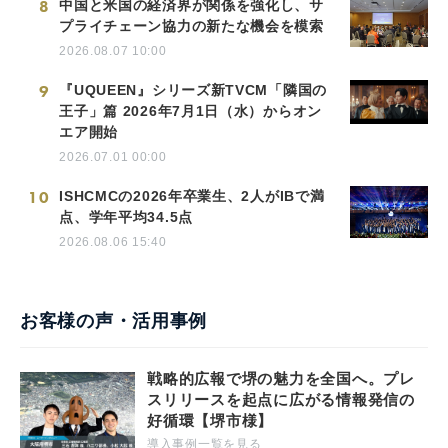
8
中国と米国の経済界が関係を強化し、サ
プライチェーン協力の新たな機会を模索
2026.08.07 10:00
9
『UQUEEN』シリーズ新TVCM「隣国の
王子」篇 2026年7月1日（水）からオン
エア開始
2026.07.01 00:00
10
ISHCMCの2026年卒業生、2人がIBで満
点、学年平均34.5点
2026.08.06 15:40
お客様の声・活用事例
戦略的広報で堺の魅力を全国へ。プレ
スリリースを起点に広がる情報発信の
好循環【堺市様】
導入事例一覧を見る