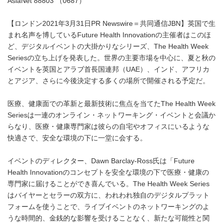
AsiaNet 88803 （0687）
【ロンドン2021年3月31日PR Newswire＝共同通信JBN】英国で生
まれ名声を博しているFuture Health Innovationの主催者はこのほ
ど、デジタルイベントの大掛かりなシリーズ、The Health Week
Seriesの立ち上げを発表した。世界の主要市場を中心に、夏と秋の
イベントを英国とアラブ首長国連邦（UAE）、インド、アフリカ
とアジア、さらに今後決定する多くの場所で開催される予定だ。
医療、健康面での革新と最新技術に焦点を当てたThe Health Week
Seriesは一連のオンライン・ネットワーキング・イベントと会議か
らなり、医療・健康専門家は彼らの自宅やオフィスにいるような
快適さで、安全な環境の下に一堂に会する。
イベントのディレクター、Dawn Barclay-Ross氏は「Future
Health Innovationのコンセプトを安全な環境の下で医療・健康の
専門家に届けることができ喜んでいる。The Health Week Series
はバイヤーとセラーの双方に、われわれ独自のデジタルプラット
フォームを使うことで、ライブイベントのネットワーキングのよ
うな時間的、金銭的な影響を受けることなく、新たな可能性と関