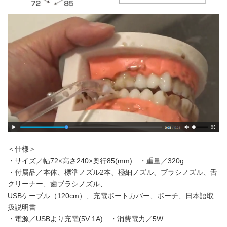
＜仕様＞
・サイズ／幅72×高さ240×奥行85(mm) ・重量／320g
・付属品／本体、標準ノズル2本、極細ノズル、ブラシノズル、舌
クリーナー、歯ブラシノズル、
USBケーブル（120cm）、充電ポートカバー、ポーチ、日本語取
扱説明書
・電源／USBより充電(5V 1A) ・消費電力／5W