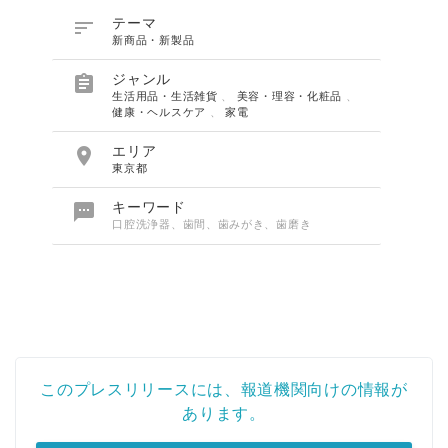

テーマ
新商品・新製品

ジャンル
生活用品・生活雑貨
、
美容・理容・化粧品
、
健康・ヘルスケア
、
家電

エリア
東京都

キーワード
口腔洗浄器、歯間、歯みがき、歯磨き
このプレスリリースには、報道機関向けの情報が
あります。