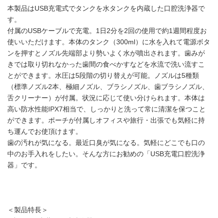
本製品はUSB充電式でタンクを水タンクを内蔵した口腔洗浄器で
す。
付属のUSBケーブルで充電。1日2分を2回の使用で約1週間程度お
使いいただけます。本体のタンク（300ml）に水を入れて電源ボタ
ンを押すとノズル先端部より勢いよく水が噴出されます。歯みが
きでは取り切れなかった歯間の食べかすなどを水流で洗い流すこ
とができます。水圧は5段階の切り替えが可能。ノズルは5種類
（標準ノズル2本、極細ノズル、ブラシノズル、歯ブラシノズル、
舌クリーナー）が付属。状況に応じて使い分けられます。本体は
高い防水性能IPX7相当で、しっかりと洗って常に清潔を保つこと
ができます。ポーチが付属しオフィスや旅行・出張でも気軽に持
ち運んでお使頂けます。
歯の汚れが気になる。最近口臭が気になる。気軽にどこでも口の
中のお手入れをしたい。そんな方にお勧めの「USB充電口腔洗浄
器」です。
＜製品特長＞