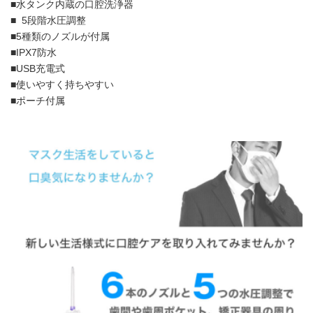
■水タンク内蔵の口腔洗浄器
■
5段階水圧調整
■5種類のノズルが付属
■IPX7防水
■USB充電式
■使いやすく持ちやすい
■ポーチ付属