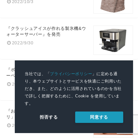
2022/10/3
『クラッシュアイスが作れる製氷機&ウ
ォーターサーバー』を発売
2022/9/30
『ポケットまで温かい「洗えるヒータ
当社では、「
プライバシーポリシー
」に定める通
ーベスト」』を発売
り、本ウェブサイトとサービスを快適にご利用いた
2022/9/26
だき、また、どのように活用されているのかを当社
で詳しく把握するために、Cookie を使用していま
す。
『おひとりさま用フライヤー「カラ
リ」』を発売
同意する
拒否する
2022/9/20