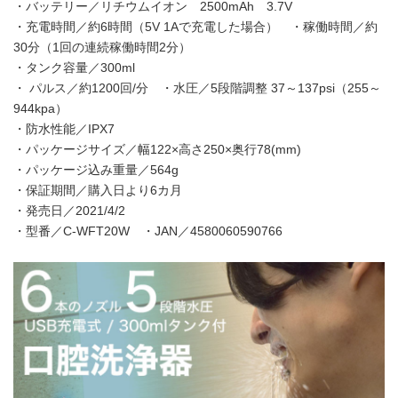
・バッテリー／リチウムイオン 2500mAh 3.7V
・充電時間／約6時間（5V 1Aで充電した場合） ・稼働時間／約
30分（1回の連続稼働時間2分）
・タンク容量／300ml
・ パルス／約1200回/分 ・水圧／5段階調整 37～137psi（255～
944kpa）
・防水性能／IPX7
・パッケージサイズ／幅122×高さ250×奥行78(mm)
・パッケージ込み重量／564g
・保証期間／購入日より6カ月
・発売日／2021/4/2
・型番／C-WFT20W ・JAN／4580060590766