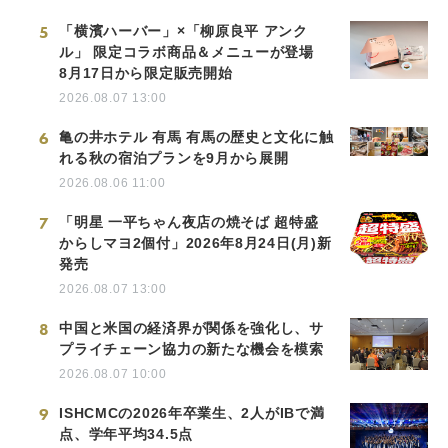
5
「横濱ハーバー」×「柳原良平 アンク
ル」 限定コラボ商品＆メニューが登場
8月17日から限定販売開始
2026.08.07 13:00
6
亀の井ホテル 有馬 有馬の歴史と文化に触
れる秋の宿泊プランを9月から展開
2026.08.06 11:00
7
「明星 一平ちゃん夜店の焼そば 超特盛
からしマヨ2個付」2026年8月24日(月)新
発売
2026.08.07 13:00
8
中国と米国の経済界が関係を強化し、サ
プライチェーン協力の新たな機会を模索
2026.08.07 10:00
9
ISHCMCの2026年卒業生、2人がIBで満
点、学年平均34.5点