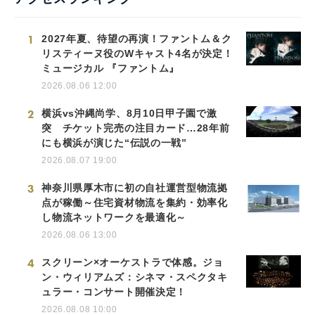
1
2027年夏、待望の再演！ファントム＆ク
リスティーヌ役のWキャスト4名が決定！
ミュージカル 『ファントム』
2026.08.06 12:00
2
横浜vs沖縄尚学、8月10日甲子園で激
突 チケット完売の注目カード…28年前
にも横浜が演じた“伝説の一戦”
2026.08.07 19:00
3
神奈川県厚木市に初の自社運営型物流拠
点が稼働～住宅資材物流を集約・効率化
し物流ネットワークを最適化～
2026.08.06 13:00
4
スクリーン×オーケストラで体感。ジョ
ン・ウィリアムズ：シネマ・スペクタキ
ュラー・コンサート開催決定！
2026.08.08 10:00