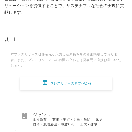
リューションを提供することで、サステナブルな社会の実現に貢
献します。
以 上
本プレスリリースは発表元が入力した原稿をそのまま掲載しておりま
す。また、プレスリリースへのお問い合わせは発表元に直接お願いいた
します。

プレスリリース原文(PDF)

ジャンル
学校教育
、
芸術・美術・文学・学問
、
地方
自治・地域経済・地域社会
、
土木・建築