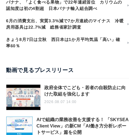
バナナ、「よく食べる果物」で22年連続首位 カリウムの
認知度は初の4割超 日本バナナ輸入組合調べ
6月の消費支出、実質3.3%減で7か月連続のマイナス 冷暖
房用器具は22.7%減 総務省家計調査
きょう8月7日は立秋 西日本は1か月平均気温「高い」確
率60％
動画で見るプレスリリース
政府全体でこども・若者の自殺防止に向
けた取組を強化します
2026.08.07 14:00
AIで組織の業務改善を支援する！ 「SKYSEA
Client View」の新CM「AI働き方分析レポー
トサービス」篇を公開