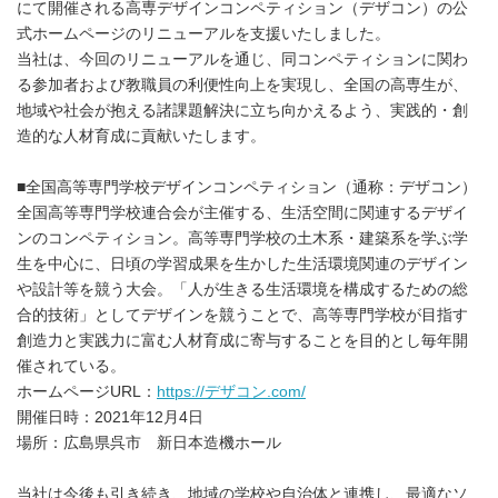
にて開催される高専デザインコンペティション（デザコン）の公
式ホームページのリニューアルを支援いたしました。
当社は、今回のリニューアルを通じ、同コンペティションに関わ
る参加者および教職員の利便性向上を実現し、全国の高専生が、
地域や社会が抱える諸課題解決に立ち向かえるよう、実践的・創
造的な人材育成に貢献いたします。
■全国高等専門学校デザインコンペティション（通称：デザコン）
全国高等専門学校連合会が主催する、生活空間に関連するデザイ
ンのコンペティション。高等専門学校の土木系・建築系を学ぶ学
生を中心に、日頃の学習成果を生かした生活環境関連のデザイン
や設計等を競う大会。「人が生きる生活環境を構成するための総
合的技術」としてデザインを競うことで、高等専門学校が目指す
創造力と実践力に富む人材育成に寄与することを目的とし毎年開
催されている。
ホームページURL：
http
s
://デザコン.com/
開催日時：2021年12月4日
場所：広島県呉市 新日本造機ホール
当社は今後も引き続き、地域の学校や自治体と連携し、最適なソ