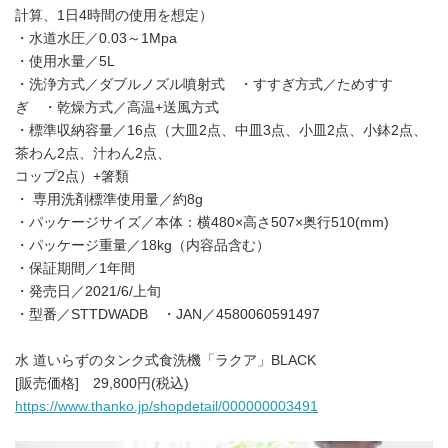
計算、1日4時間の使用を想定）
・水道水圧／0.03～1Mpa
・使用水量／5L
・洗浄方式／ダブルノズル噴射式 ・すすぎ方式／ためすす
ぎ ・乾燥方式／高温+送風方式
・標準収納容量／16点（大皿2点、中皿3点、小皿2点、小鉢2点、
茶わん2点、汁わん2点、
コップ2点）+箸類
・ 専用洗剤標準使用量／約8g
・パッケージサイズ／本体：横480×高さ507×奥行510(mm)
・パッケージ重量／18kg（内容品含む）
・保証期間／1年間
・発売日／2021/6/上旬
・型番／STTDWADB ・JAN／4580060591497
水 道いらずのタンク式食洗機「ラクア」BLACK
[販売価格] 29,800円(税込)
https://www.thanko.jp/shopdetail/000000003491