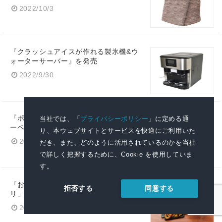
2022/10/3
『クラッシュアイスが作れる製氷機&ウ
ォーターサーバー』を発売
2022/9/30
『ポケットまで温かい「洗えるヒータ
当社では、「
プライバシーポリシー
」に定める通
ーベスト」』を発売
り、本ウェブサイトとサービスを快適にご利用いた
2022/9/26
だき、また、どのように活用されているのかを当社
で詳しく把握するために、Cookie を使用していま
す。
『おひとりさま用フライヤー「カラ
同意する
拒否する
リ」』を発売
2022/9/20