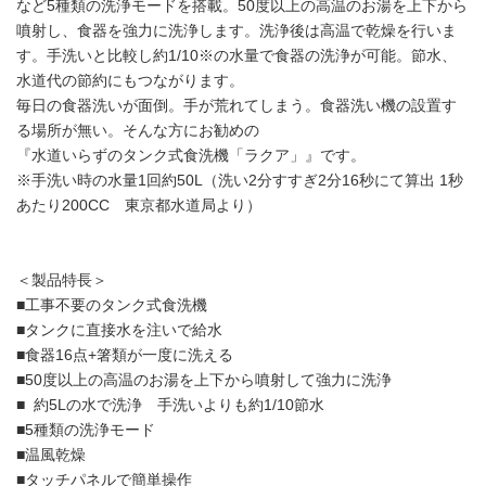
など5種類の洗浄モードを搭載。50度以上の高温のお湯を上下から
噴射し、食器を強力に洗浄します。洗浄後は高温で乾燥を行いま
す。手洗いと比較し約1/10※の水量で食器の洗浄が可能。節水、
水道代の節約にもつながります。
毎日の食器洗いが面倒。手が荒れてしまう。食器洗い機の設置す
る場所が無い。そんな方にお勧めの
『水道いらずのタンク式食洗機「ラクア」』です。
※手洗い時の水量1回約50L（洗い2分すすぎ2分16秒にて算出 1秒
あたり200CC 東京都水道局より）
＜製品特長＞
■工事不要のタンク式食洗機
■タンクに直接水を注いで給水
■食器16点+箸類が一度に洗える
■50度以上の高温のお湯を上下から噴射して強力に洗浄
■
約5Lの水で洗浄 手洗いよりも約1/10節水
■5種類の洗浄モード
■温風乾燥
■タッチパネルで簡単操作