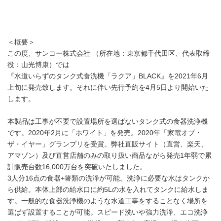
＜概要＞
この度、サンコー株式会社 （所在地：東京都千代田区、代表取締
役：山光博康）では
『水道いらずのタンク式食洗機「ラクア」BLACK』を2021年6月
上旬に発売致します。それに伴い先行予約を4月5日より開始いた
します。
本製品は工事が不要で設置場所を選ばないタンク式の食器洗浄機
です。2020年2月に「ホワイト」を発売。2020年「家電オブ・
ザ・イヤー」グランプリを受賞。弊社直販サイト（直営、楽天、
アマゾン）及び直営店舗のみの取り扱い商品ながら発売1年弱で累
計販売台数16,000万台を突破いたしました。
3人分16点の食器+箸類の洗浄が可能。洗浄に必要な水はタンクか
ら供給。本体上部の給水口に約5Lの水を入れてタンクに給水しま
す。一般的な食器洗浄機のような水道工事をすることなく場所を
選ばず設置することが可能。スピード洗いや強力洗浄、エコ洗浄