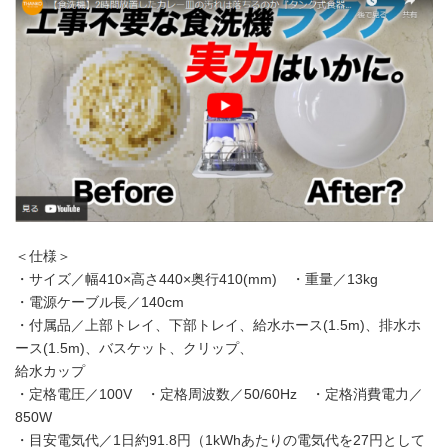
＜仕様＞
・サイズ／幅410×高さ440×奥行410(mm) ・重量／13kg
・電源ケーブル長／140cm
・付属品／上部トレイ、下部トレイ、給水ホース(1.5m)、排水ホ
ース(1.5m)、バスケット、クリップ、
給水カップ
・定格電圧／100V ・定格周波数／50/60Hz ・定格消費電力／
850W
・目安電気代／1日約91.8円（1kWhあたりの電気代を27円として