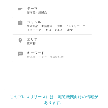

テーマ
新商品・新製品

ジャンル
生活用品・生活雑貨
、
住居・インテリア・エ
クステリア
、
料理・グルメ
、
家電

エリア
東京都

キーワード
食洗機、ラクア、食器洗い機
このプレスリリースには、報道機関向けの情報が
あります。