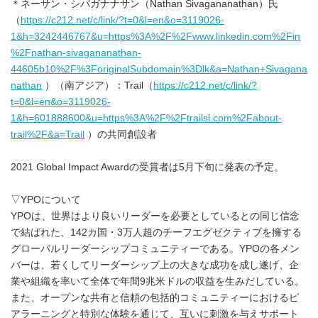
＊ネーサン・シバガナナサン（Nathan Sivagananathan）氏
（
https://c212.net/c/link/?t=0&l=en&o=3119026-
1&h=3242446767&u=https%3A%2F%2Fwww.linkedin.com%2Fin
%2Fnathan-sivagananathan-
44605b10%2F%3ForiginalSubdomain%3Dlk&a=Nathan+Sivagana
nathan
）（南アジア）：Trail（
https://c212.net/c/link/?
t=0&l=en&o=3119026-
1&h=601888600&u=https%3A%2F%2Ftrailsl.com%2Fabout-
trail%2F&a=Trail
）の共同創設者
2021 Global Impact Awardの受賞者は5月下旬に発表の予定。
▽YPOについて
YPOは、世界はより良いリーダーを必要としているとの同じ信念
で結ばれた、142カ国・3万人超のチーフエグゼクティブを擁する
グローバルリーダーシップコミュニティーである。YPOの各メン
バーは、若くしてリーダーシップ上の大きな成功を成し遂げ、企
業や組織を率いて全体で年間9兆米ドルの収益を生みだしている。
また、オープンな共有と信頼の包括的コミュニティーにおけるピ
アラーニングと特別な体験を通じて、互いに刺激を与えサポート