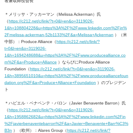
者兼取締役会長
＊メリッサ・アッカーマン（Melissa Ackerman）氏
（
https://c212.net/c/link/?t=0&l=en&o=3119026-
1&h=108804228&u=https%3A%2F%2Fwww.linkedin.com%2Fin%
2Fmelissa-ackerman-52b1133%2F&a=Melissa+Ackerman
）（米
中部）：Produce Alliance（
https://c212.net/c/link/?
t=0&l=en&o=3119026-
1&h=1694248688&u=https%3A%2F%2Fwww.producealliance.co
m%2F&a=Produce+Alliance
）ならびにProduce Alliance
Foundation（
https://c212.net/c/link/?t=0&l=en&o=3119026-
1&h=3895651010&u=https%3A%2F%2Fwww.producealliancefoun
dation.org%2F&a=Produce+Alliance+Foundation
）のプレジデン
ト
＊ハビエル・ベナベンテ・バロン（Javier Benavente Barron）氏
（
https://c212.net/c/link/?t=0&l=en&o=3119026-
1&h=1958862682&u=https%3A%2F%2Fwww.linkedin.com%2Fin
%2Fjavierbenaventebarron%2F&a=Javier+Benavente+Barr%C3%
B3n
）（欧州）：Alares Group（
https://c212.net/c/link/?