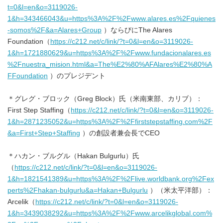
t=0&l=en&o=3119026-
1&h=343466043&u=https%3A%2F%2Fwww.alares.es%2Fquienes
-somos%2F&a=Alares+Group
）ならびにThe Alares
Foundation（
https://c212.net/c/link/?t=0&l=en&o=3119026-
1&h=1721880629&u=https%3A%2F%2Fwww.fundacionalares.es
%2Fnuestra_mision.html&a=The%E2%80%AFAlares%E2%80%A
FFoundation
）のプレジデント
＊グレグ・ブロック（Greg Block）氏（米南東部、カリブ）：
First Step Staffing（
https://c212.net/c/link/?t=0&l=en&o=3119026-
1&h=2871235052&u=https%3A%2F%2Ffirststepstaffing.com%2F
&a=First+Step+Staffing
）の創設者兼会長でCEO
＊ハカン・ブルグル（Hakan Bulgurlu）氏
（
https://c212.net/c/link/?t=0&l=en&o=3119026-
1&h=1821541389&u=https%3A%2F%2Flive.worldbank.org%2Fex
perts%2Fhakan-bulgurlu&a=Hakan+Bulgurlu
）（米太平洋部）：
Arcelik（
https://c212.net/c/link/?t=0&l=en&o=3119026-
1&h=3439038292&u=https%3A%2F%2Fwww.arcelikglobal.com%