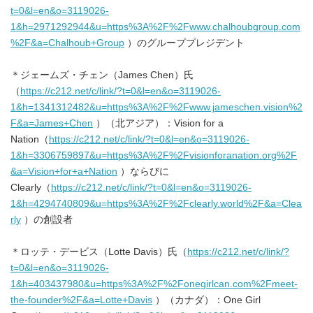
t=0&l=en&o=3119026-
1&h=2971292944&u=https%3A%2F%2Fwww.chalhoubgroup.com
%2F&a=Chalhoub+Group
）のグループプレジデント
＊ジェームズ・チェン（James Chen）氏
（
https://c212.net/c/link/?t=0&l=en&o=3119026-
1&h=1341312482&u=https%3A%2F%2Fwww.jameschen.vision%2
F&a=James+Chen
）（北アジア）：Vision for a
Nation（
https://c212.net/c/link/?t=0&l=en&o=3119026-
1&h=3306759897&u=https%3A%2F%2Fvisionforanation.org%2F
&a=Vision+for+a+Nation
）ならびに
Clearly（
https://c212.net/c/link/?t=0&l=en&o=3119026-
1&h=4294740809&u=https%3A%2F%2Fclearly.world%2F&a=Clea
rly
）の創設者
＊ロッテ・デービス（Lotte Davis）氏（
https://c212.net/c/link/?
t=0&l=en&o=3119026-
1&h=403437980&u=https%3A%2F%2Fonegirlcan.com%2Fmeet-
the-founder%2F&a=Lotte+Davis
）（カナダ）：One Girl