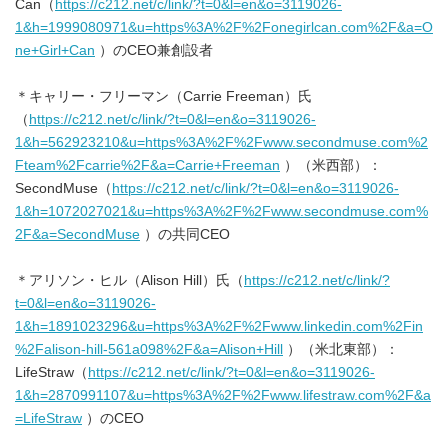
Can（
https://c212.net/c/link/?t=0&l=en&o=3119026-
1&h=1999080971&u=https%3A%2F%2Fonegirlcan.com%2F&a=O
ne+Girl+Can
）のCEO兼創設者
＊キャリー・フリーマン（Carrie Freeman）氏
（
https://c212.net/c/link/?t=0&l=en&o=3119026-
1&h=562923210&u=https%3A%2F%2Fwww.secondmuse.com%2
Fteam%2Fcarrie%2F&a=Carrie+Freeman
）（米西部）：
SecondMuse（
https://c212.net/c/link/?t=0&l=en&o=3119026-
1&h=1072027021&u=https%3A%2F%2Fwww.secondmuse.com%
2F&a=SecondMuse
）の共同CEO
＊アリソン・ヒル（Alison Hill）氏（
https://c212.net/c/link/?
t=0&l=en&o=3119026-
1&h=1891023296&u=https%3A%2F%2Fwww.linkedin.com%2Fin
%2Falison-hill-561a098%2F&a=Alison+Hill
）（米北東部）：
LifeStraw（
https://c212.net/c/link/?t=0&l=en&o=3119026-
1&h=2870991107&u=https%3A%2F%2Fwww.lifestraw.com%2F&a
=LifeStraw
）のCEO