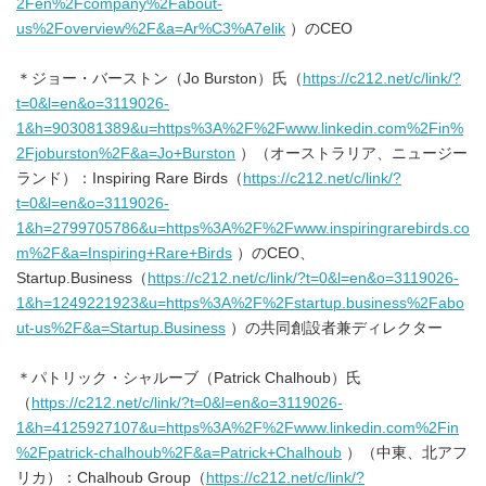
2Fen%2Fcompany%2Fabout-
us%2Foverview%2F&a=Ar%C3%A7elik
）のCEO
＊ジョー・バーストン（Jo Burston）氏（
https://c212.net/c/link/?
t=0&l=en&o=3119026-
1&h=903081389&u=https%3A%2F%2Fwww.linkedin.com%2Fin%
2Fjoburston%2F&a=Jo+Burston
）（オーストラリア、ニュージー
ランド）：Inspiring Rare Birds（
https://c212.net/c/link/?
t=0&l=en&o=3119026-
1&h=2799705786&u=https%3A%2F%2Fwww.inspiringrarebirds.co
m%2F&a=Inspiring+Rare+Birds
）のCEO、
Startup.Business（
https://c212.net/c/link/?t=0&l=en&o=3119026-
1&h=1249221923&u=https%3A%2F%2Fstartup.business%2Fabo
ut-us%2F&a=Startup.Business
）の共同創設者兼ディレクター
＊パトリック・シャルーブ（Patrick Chalhoub）氏
（
https://c212.net/c/link/?t=0&l=en&o=3119026-
1&h=4125927107&u=https%3A%2F%2Fwww.linkedin.com%2Fin
%2Fpatrick-chalhoub%2F&a=Patrick+Chalhoub
）（中東、北アフ
リカ）：Chalhoub Group（
https://c212.net/c/link/?