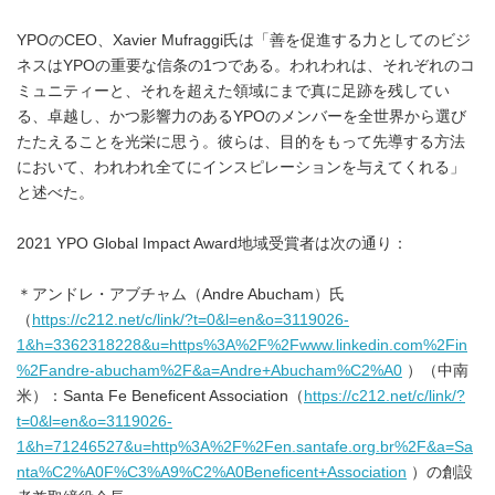
YPOのCEO、Xavier Mufraggi氏は「善を促進する力としてのビジ
ネスはYPOの重要な信条の1つである。われわれは、それぞれのコ
ミュニティーと、それを超えた領域にまで真に足跡を残してい
る、卓越し、かつ影響力のあるYPOのメンバーを全世界から選び
たたえることを光栄に思う。彼らは、目的をもって先導する方法
において、われわれ全てにインスピレーションを与えてくれる」
と述べた。
2021 YPO Global Impact Award地域受賞者は次の通り：
＊アンドレ・アブチャム（Andre Abucham）氏
（
https://c212.net/c/link/?t=0&l=en&o=3119026-
1&h=3362318228&u=https%3A%2F%2Fwww.linkedin.com%2Fin
%2Fandre-abucham%2F&a=Andre+Abucham%C2%A0
）（中南
米）：Santa Fe Beneficent Association（
https://c212.net/c/link/?
t=0&l=en&o=3119026-
1&h=71246527&u=http%3A%2F%2Fen.santafe.org.br%2F&a=Sa
nta%C2%A0F%C3%A9%C2%A0Beneficent+Association
）の創設