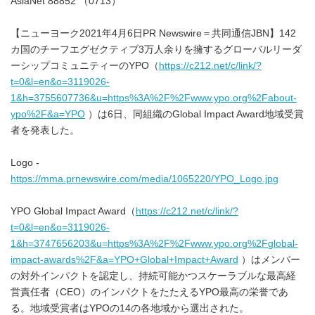
AsiaNet 88852 （0713）
【ニューヨーク2021年4月6日PR Newswire＝共同通信JBN】142
カ国のチーフエグゼクティブ3万人余りを擁するグローバルリーダ
ーシップコミュニティーのYPO（
https://c212.net/c/link/?
t=0&l=en&o=3119026-
1&h=3755607736&u=https%3A%2F%2Fwww.ypo.org%2Fabout-
ypo%2F&a=YPO
）は6日、同組織のGlobal Impact Award地域受賞
者を発表した。
Logo -
https://mma.prnewswire.com/media/1065220/YPO_Logo.jpg
YPO Global Impact Award（
https://c212.net/c/link/?
t=0&l=en&o=3119026-
1&h=3747656203&u=https%3A%2F%2Fwww.ypo.org%2Fglobal-
impact-awards%2F&a=YPO+Global+Impact+Award
）はメンバー
の対外インパクトを認定し、持続可能かつスケーラブルな最高経
営責任者（CEO）のインパクトをたたえるYPO最高の栄誉であ
る。地域受賞者はYPOの14の各地域から選出された。