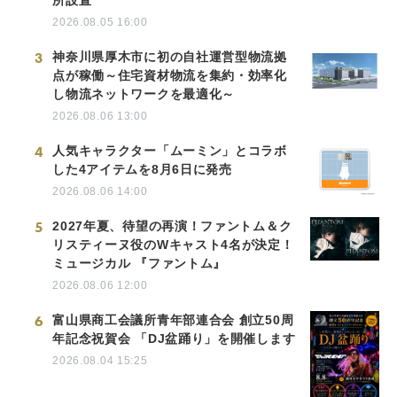
2026.08.05 16:00
3
神奈川県厚木市に初の自社運営型物流拠
点が稼働～住宅資材物流を集約・効率化
し物流ネットワークを最適化～
2026.08.06 13:00
4
人気キャラクター「ムーミン」とコラボ
した4アイテムを8月6日に発売
2026.08.06 14:00
5
2027年夏、待望の再演！ファントム＆ク
リスティーヌ役のWキャスト4名が決定！
ミュージカル 『ファントム』
2026.08.06 12:00
6
富山県商工会議所青年部連合会 創立50周
年記念祝賀会 「DJ盆踊り」を開催します
2026.08.04 15:25