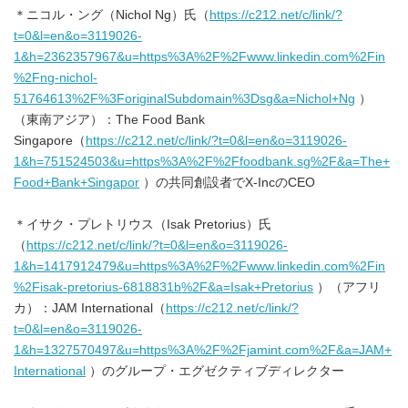
＊ニコル・ング（Nichol Ng）氏（
https://c212.net/c/link/?
t=0&l=en&o=3119026-
1&h=2362357967&u=https%3A%2F%2Fwww.linkedin.com%2Fin
%2Fng-nichol-
51764613%2F%3ForiginalSubdomain%3Dsg&a=Nichol+Ng
）
（東南アジア）：The Food Bank
Singapore（
https://c212.net/c/link/?t=0&l=en&o=3119026-
1&h=751524503&u=https%3A%2F%2Ffoodbank.sg%2F&a=The+
Food+Bank+Singapor
）の共同創設者でX-IncのCEO
＊イサク・プレトリウス（Isak Pretorius）氏
（
https://c212.net/c/link/?t=0&l=en&o=3119026-
1&h=1417912479&u=https%3A%2F%2Fwww.linkedin.com%2Fin
%2Fisak-pretorius-6818831b%2F&a=Isak+Pretorius
）（アフリ
カ）：JAM International（
https://c212.net/c/link/?
t=0&l=en&o=3119026-
1&h=1327570497&u=https%3A%2F%2Fjamint.com%2F&a=JAM+
International
）のグループ・エグゼクティブディレクター