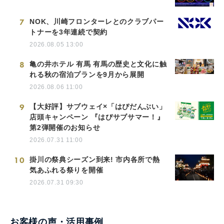
7
NOK、川崎フロンターレとのクラブパー
トナーを3年連続で契約
2026.08.05 13:00
8
亀の井ホテル 有馬 有馬の歴史と文化に触
れる秋の宿泊プランを9月から展開
2026.08.06 11:00
9
【大好評】サブウェイ×「はぴだんぶい」
店頭キャンペーン 『はぴサブサマー！』
第2弾開催のお知らせ
2026.07.31 11:00
10
掛川の祭典シーズン到来! 市内各所で熱
気あふれる祭りを開催
2026.07.31 09:30
お客様の声・活用事例