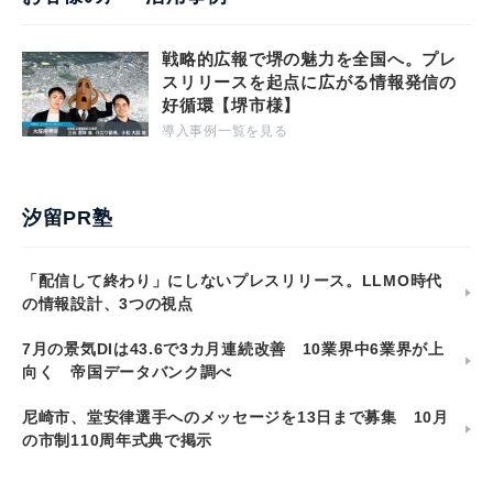
戦略的広報で堺の魅力を全国へ。プレ
スリリースを起点に広がる情報発信の
好循環【堺市様】
導入事例一覧を見る
汐留PR塾
「配信して終わり」にしないプレスリリース。LLMO時代
の情報設計、3つの視点
7月の景気DIは43.6で3カ月連続改善 10業界中6業界が上
向く 帝国データバンク調べ
尼崎市、堂安律選手へのメッセージを13日まで募集 10月
の市制110周年式典で掲示