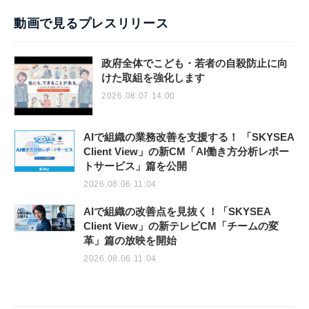
動画で見るプレスリリース
政府全体でこども・若者の自殺防止に向
けた取組を強化します
2026.08.07 14:00
AIで組織の業務改善を支援する！ 「SKYSEA
Client View」の新CM「AI働き方分析レポー
トサービス」篇を公開
2026.08.06 11:04
AIで組織の改善点を見抜く！「SKYSEA
Client View」の新テレビCM「チームの変
革」篇の放映を開始
2026.08.06 11:04