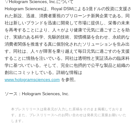
▽Hologram Sciences, Inc.について
Hologram Sciencesは、Royal DSMによる1億ドルの投資に支援さ
れた新設、迅速、消費者重視のプリローンチ新興企業である。同
社は新しいブランドを迅速に開発して市場に提供し、栄養の未来
を再考することにより、人々がより健康で元気に過ごすことを助
け、実績のある科学、先駆的技術、習慣構築を合わせ、永続的な
消費者関係を推進する真に個別化されたソリューションを生み出
す。同社は、人々が障害を乗り越えて毎日元気に過ごすのを支援
することに情熱を注いでいる。同社は透明性と実証済みの臨床科
学に基づいている。そして、完全に包摂的で公平な製品と組織の
創出にコミットしている。詳細な情報は
www.hologramsciences.com
を参照。
ソース：Hologram Sciences, Inc.
本プレスリリースは発表元が入力した原稿をそのまま掲載しておりま
す。また、プレスリリースへのお問い合わせは発表元に直接お願いいた
します。