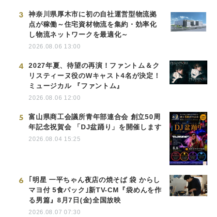
3
神奈川県厚木市に初の自社運営型物流拠
点が稼働～住宅資材物流を集約・効率化
し物流ネットワークを最適化～
2026.08.06 13:00
4
2027年夏、待望の再演！ファントム＆ク
リスティーヌ役のWキャスト4名が決定！
ミュージカル 『ファントム』
2026.08.06 12:00
5
富山県商工会議所青年部連合会 創立50周
年記念祝賀会 「DJ盆踊り」を開催します
2026.08.04 15:25
6
｢明星 一平ちゃん夜店の焼そば 袋 からし
マヨ付 5食パック｣新TV-CM『袋めんを作
る男篇』8月7日(金)全国放映
2026.08.07 07:30