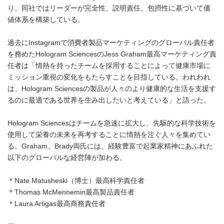
り、同社ではリーダーが完全性、説明責任、包摂性に基づいて価
値体系を構築している。
過去にInstagramで消費者製品マーケティングのグローバル責任者
を務めたHologram SciencesのJess Graham最高マーケティング責
任者は「情熱を持ったチームを採用することによって健康市場に
ミッション重視の変化をもたらすことを目指している。われわれ
は、Hologram Sciencesの製品が人々のより健康的な生活を支援す
るのに最適である世界を生み出したいと考えている」と語った。
Hologram Sciencesはチームを急速に拡大し、先駆的な科学技術を
使用して栄養の未来を再考することに情熱を注ぐ人々を集めてい
る。Graham、Brady両氏には、経験豊富で起業家精神にあふれた
以下のグローバルな経営陣が加わる。
＊Nate Matusheski（博士）最高科学責任者
＊Thomas McMennemin最高製品責任者
＊Laura Artigas最高商務責任者