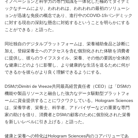
イノベーションと科学力の専門知識を一体化した極めてダイナミ
ックなチームにより、われわれは、われわれの最初のソリューシ
ョンが迅速な免疫の概念であり、進行中のCOVID-19パンデミック
に対する現在の深刻な懸念に対処するということを明らかにする
ことができる」と語った。
同社独自のデジタルプラットフォームは、栄養補助食品と診断に
加え、登録栄養士へのアクセスを含む個別化された体験を消費者
に提供し、彼らのライフスタイル、栄養、その他の要因が全体的
な健康にどのように影響し、より健康的な生活を送るために何が
できるかを彼らがより良く理解できるようにする。
DSMのDimitri de Vreeze共同最高経営責任者（CEO）は「DSMの
機能や製品リソースと融合した強力なデータ駆動型プラットフォ
ームに資金提供することにワクワクしている。Hologram Sciences
は、栄養学者、栄養士、科学者、アドバイザーなどの重要な専門
家の助けを借り、消費者とDSMの顧客のために個別化された栄養
を新しいレベルに引き上げる」と語った。
健康と栄養への特化はHologram Sciences内のコアバリューであ