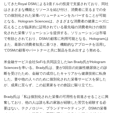
してきたRoyal DSMによる1億ドルの投資で支援されており、同社
はさまざまな機能とリソースを結び付け、消費者に至るまでの全
ての個別化された栄養バリューチェーンをカバーすることが可能
となる。Hologram Sciencesは、さまざまな消費者の健康ニーズに
応えることが臨床的に証明されている最先端の消費者向けの個別
化された栄養ソリューションを提供する。ソリューションは市場
で有効とされており、DSMの顧客に利用可能となる。Hologramは
また、最新の消費者知見に基づき、機動的なアプローチを活用し
てDSMの顧客やパートナーと共に製品を生み出すよう努める。
米金融サービス会社SoFiを共同設立したIan Brady氏がHologram
Sciencesを率いる。Brady氏は、妻が3回目の妊娠性糖尿病との診
断を受けたため、金融での成功したキャリアから健康技術に転身
した。妻や他の人々のために個別化された栄養サービスを探した
が、成果に至らず、この起業家をその創設に駆り立てた。
Brady氏は「私は個別化された栄養の可用性を前進させることに興
奮しており、他の人は誰も私の家族が経験した苦労を経験する必
要はない。テクノロジー、ブランドマーケティング、DSMの栄養