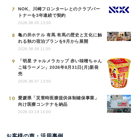
7
NOK、川崎フロンターレとのクラブパー
トナーを3年連続で契約
2026.08.05 13:00
8
亀の井ホテル 有馬 有馬の歴史と文化に触
れる秋の宿泊プランを9月から展開
2026.08.06 11:00
9
「明星 チャルメラカップ 赤い味噌ちゃん
こ味ラーメン」2026年8月31日(月)新発
売
2026.08.07 13:00
10
愛媛県「災害時医療提供体制確保事業」
向け医療コンテナを納品
2026.03.19 14:00
お客様の声・活用事例