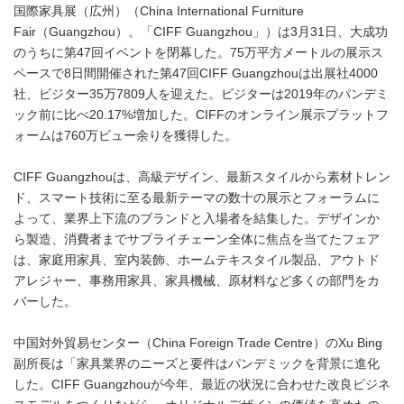
国際家具展（広州）（China International Furniture
Fair（Guangzhou）、「CIFF Guangzhou」）は3月31日、大成功
のうちに第47回イベントを閉幕した。75万平方メートルの展示ス
ペースで8日間開催された第47回CIFF Guangzhouは出展社4000
社、ビジター35万7809人を迎えた。ビジターは2019年のパンデミ
ック前に比べ20.17%増加した。CIFFのオンライン展示プラットフ
ォームは760万ビュー余りを獲得した。
CIFF Guangzhouは、高級デザイン、最新スタイルから素材トレン
ド、スマート技術に至る最新テーマの数十の展示とフォーラムに
よって、業界上下流のブランドと入場者を結集した。デザインか
ら製造、消費者までサプライチェーン全体に焦点を当てたフェア
は、家庭用家具、室内装飾、ホームテキスタイル製品、アウトド
アレジャー、事務用家具、家具機械、原材料など多くの部門をカ
バーした。
中国対外貿易センター（China Foreign Trade Centre）のXu Bing
副所長は「家具業界のニーズと要件はパンデミックを背景に進化
した。CIFF Guangzhouが今年、最近の状況に合わせた改良ビジネ