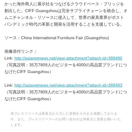
かった海外商人に展示社をつなげるクラウドベース・ブリッジを
創出した。CIFF Guangzhouは完全サプライチェーンを統合し、オ
ムニチャンネル・リソースに侵入して、世界の家具業界がポスト
パンデミック時代の革新と開発を活用することを支援している。
ソース：China International Furniture Fair (Guangzhou)
画像添付リンク：
Link:
http://asianetnews.net/view-attachment?attach-id=388480
（写真説明：35万7809人のビジターを4000の高品質ブランドにつ
なげたCIFF Guangzhou）
Link:
http://asianetnews.net/view-attachment?attach-id=388483
（写真説明：35万7809人のビジターを4000の高品質ブランドにつ
なげたCIFF Guangzhou）
本プレスリリースは発表元が入力した原稿をそのまま掲載しておりま
す。また、プレスリリースへのお問い合わせは発表元に直接お願いいた
します。