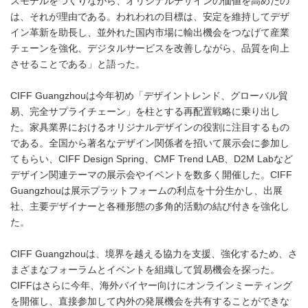
スモデルをつくりながら、オリジナルデザインの価値を高めたの
は、それが理由である。われわれの目標は、安定を維持してデザ
イン革新を助長し、並外れた国内市場に輸出機会をつなげて産業
チェーンを強化、デジタルサービスを改善しながら、品質を向上
させることである」と語った。
CIFF Guangzhouは今年初め「デザイントレンド、グローバル貿
易、完全サプライチェーン」を柱とする再配置戦略に乗り出し
た。家具業界におけるオリジナルデザインの役割に注目するもの
である。全国から著名なデザイン関係者を招いて展示会に参加し
てもらい、CIFF Design Spring、CMF Trend LAB、D2M Labなど
デザイン関連テーマの展示会やイベントを数多く開催した。CIFF
Guangzhouは展示プラットフォームの利点を十分生かし、出展
社、主要デザイナーと各種形態の多角的活動の結び付きを強化し
た。
CIFF Guangzhouは、境界を越える協力を支援、強化するため、さ
まざまなフォーラムとイベントを組織して貿易機会を探った。
CIFFはさらに今年、海外バイヤー向けにオンラインミーティング
を開催し、直接参加して内外の発展機会を共有することができな