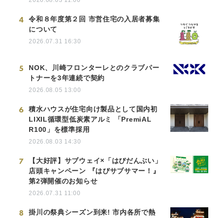
2026.08.03 11:00
4
令和８年度第２回 市営住宅の入居者募集
について
2026.07.31 16:30
5
NOK、川崎フロンターレとのクラブパー
トナーを3年連続で契約
2026.08.05 13:00
6
積水ハウスが住宅向け製品として国内初
LIXIL循環型低炭素アルミ 「PremiAL
R100」を標準採用
2026.08.03 14:30
7
【大好評】サブウェイ×「はぴだんぶい」
店頭キャンペーン 『はぴサブサマー！』
第2弾開催のお知らせ
2026.07.31 11:00
8
掛川の祭典シーズン到来! 市内各所で熱