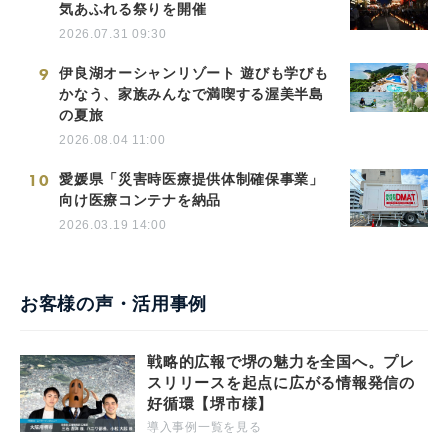
気あふれる祭りを開催
2026.07.31 09:30
9
伊良湖オーシャンリゾート 遊びも学びも
かなう、家族みんなで満喫する渥美半島
の夏旅
2026.08.04 11:00
10
愛媛県「災害時医療提供体制確保事業」
向け医療コンテナを納品
2026.03.19 14:00
お客様の声・活用事例
戦略的広報で堺の魅力を全国へ。プレ
スリリースを起点に広がる情報発信の
好循環【堺市様】
導入事例一覧を見る