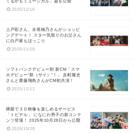
てるかもミュージカル」篇を公開
2025/12/16
上戸彩さん、永尾柚乃さんがショッピ
ングデート！ スター気取りのお父さん
に白戸家もほっこり
2025/11/28
ソフトバンクデビュー割 新CM「スマ
ホデビュー“祭（サイ）”！」 反町隆史
さんと齋藤飛鳥さんがCM初共演！
2025/11/12
裸眼で３Ｄ映像を楽しめるサービス
「トビデル」 になにわ男子の新コンテ
ンツ登場！ 2025年10月28日から公開
2025/10/28