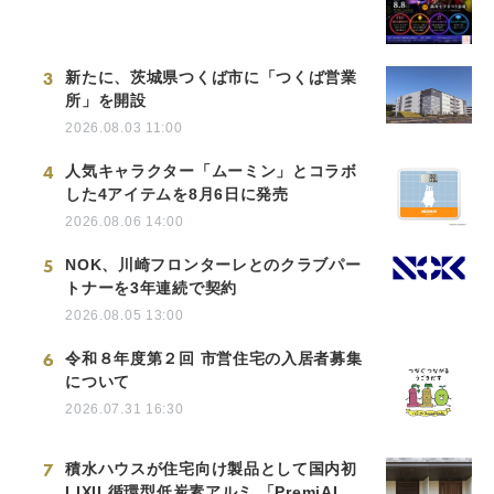
3
新たに、茨城県つくば市に「つくば営業
所」を開設
2026.08.03 11:00
4
人気キャラクター「ムーミン」とコラボ
した4アイテムを8月6日に発売
2026.08.06 14:00
5
NOK、川崎フロンターレとのクラブパー
トナーを3年連続で契約
2026.08.05 13:00
6
令和８年度第２回 市営住宅の入居者募集
について
2026.07.31 16:30
7
積水ハウスが住宅向け製品として国内初
LIXIL循環型低炭素アルミ 「PremiAL