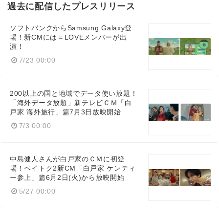
過去に配信したプレスリリース
ソフトバンクからSamsung Galaxy登
場！新CMには＝LOVEメンバーが出
演！
7/23 00:00
200以上の国と地域でデータ使い放題！
「海外データ放題」新テレビＣＭ「白
戸家 海外旅行」篇7月3日放映開始
7/3 00:00
中島健人さんが白戸家のＣＭに初登
場！ペイトク2新CM「白戸家 ケンティ
ー参上」篇6月2日(火)から放映開始
5/27 00:00