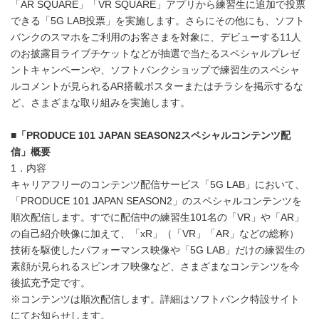
「AR SQUARE」「VR SQUARE」アプリから練習生に追加で投票
できる「5G LAB投票」を実施します。さらにその他にも、ソフト
バンクのスマホをご利用のお客さまを対象に、デビューする11人
のお披露目ライブチケットなどが抽選で当たるスペシャルプレゼ
ントキャンペーンや、ソフトバンクショップで練習生のスペシャ
ルコメントが見られるAR搭載ポスターまたはチラシを掲示するな
ど、さまざまな取り組みを実施します。
■
「
PRODUCE 101 JAPAN SEASON2
スペシャルコンテンツ配
信」概要
1．内容
キャリアフリーのコンテンツ配信サービス「5G LAB」において、
「PRODUCE 101 JAPAN SEASON2」のスペシャルコンテンツを
順次配信します。すでに配信中の練習生101名の「VR」や「AR」
の自己紹介映像に加えて、「xR」（「VR」「AR」などの総称）
技術を駆使したパフォーマンス映像や「5G LAB」だけの練習生の
素顔が見られるスピンオフ映像など、さまざまなコンテンツを今
後拡充予定です。
※コンテンツは順次配信します。詳細はソフトバンク特設サイト
にてお知らせします。