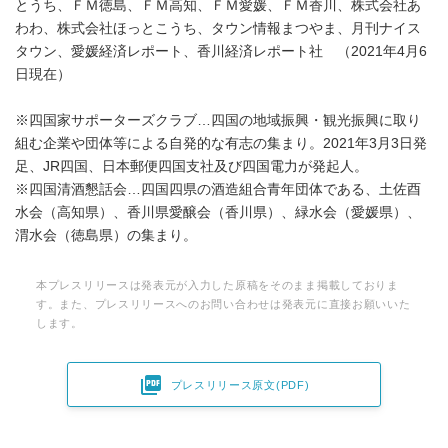
とうち、ＦＭ徳島、ＦＭ高知、ＦＭ愛媛、ＦＭ香川、株式会社あ
わわ、株式会社ほっとこうち、タウン情報まつやま、月刊ナイス
タウン、愛媛経済レポート、香川経済レポート社 （2021年4月6
日現在）
※四国家サポーターズクラブ…四国の地域振興・観光振興に取り
組む企業や団体等による自発的な有志の集まり。2021年3月3日発
足、JR四国、日本郵便四国支社及び四国電力が発起人。
※四国清酒懇話会…四国四県の酒造組合青年団体である、土佐酉
水会（高知県）、香川県愛醸会（香川県）、緑水会（愛媛県）、
渭水会（徳島県）の集まり。
本プレスリリースは発表元が入力した原稿をそのまま掲載しておりま
す。また、プレスリリースへのお問い合わせは発表元に直接お願いいた
します。

プレスリリース原文(PDF)