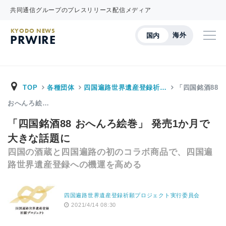
共同通信グループのプレスリリース配信メディア
KYODO NEWS
海外
国内
PRWIRE
TOP
各種団体
四国遍路世界遺産登録祈…
「四国銘酒88
おへんろ絵…
「四国銘酒88 おへんろ絵巻」 発売1か月で
大きな話題に
四国の酒蔵と四国遍路の初のコラボ商品で、四国遍
路世界遺産登録への機運を高める
四国遍路世界遺産登録祈願プロジェクト実行委員会
2021/4/14 08:30