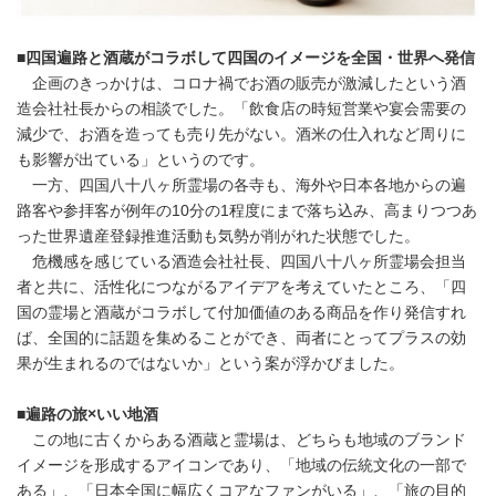
■四国遍路と酒蔵がコラボして四国のイメージを全国・世界へ発信
企画のきっかけは、コロナ禍でお酒の販売が激減したという酒
造会社社長からの相談でした。「飲食店の時短営業や宴会需要の
減少で、お酒を造っても売り先がない。酒米の仕入れなど周りに
も影響が出ている」というのです。
一方、四国八十八ヶ所霊場の各寺も、海外や日本各地からの遍
路客や参拝客が例年の10分の1程度にまで落ち込み、高まりつつあ
った世界遺産登録推進活動も気勢が削がれた状態でした。
危機感を感じている酒造会社社長、四国八十八ヶ所霊場会担当
者と共に、活性化につながるアイデアを考えていたところ、「四
国の霊場と酒蔵がコラボして付加価値のある商品を作り発信すれ
ば、全国的に話題を集めることができ、両者にとってプラスの効
果が生まれるのではないか」という案が浮かびました。
■遍路の旅×いい地酒
この地に古くからある酒蔵と霊場は、どちらも地域のブランド
イメージを形成するアイコンであり、「地域の伝統文化の一部で
ある」、「日本全国に幅広くコアなファンがいる」、「旅の目的