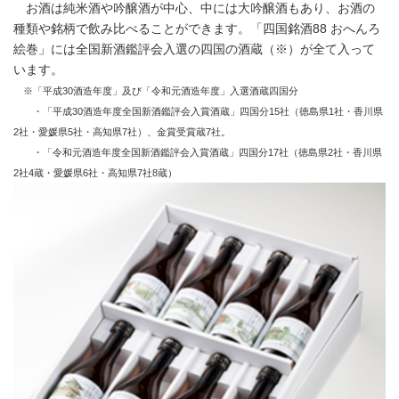
お酒は純米酒や吟醸酒が中心、中には大吟醸酒もあり、お酒の
種類や銘柄で飲み比べることができます。「四国銘酒88 おへんろ
絵巻」には全国新酒鑑評会入選の四国の酒蔵（※）が全て入って
います。
※「平成30酒造年度」及び「令和元酒造年度」入選酒蔵四国分
・「平成30酒造年度全国新酒鑑評会入賞酒蔵」四国分15社（徳島県1社・香川県
2社・愛媛県5社・高知県7社）、
金賞受賞蔵7社。
・「令和元酒造年度全国新酒鑑評会入賞酒蔵」四国分17社（徳島県2社・香川県
2社4蔵・愛媛県6社・高知県7社8蔵）