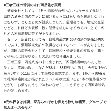
■三者三様の苦労の末に商品化が実現
酒造会社としては、4県の酒蔵が前例のないスケールで集結し、
四国の酒を全国のファンに届けるからには良い酒を厳選しなけれ
ばならず、とりまとめが難航しました。霊場会でも、地域の企業
などとこれほど大規模に協力態勢を組むのは初めてのことで、各
札所の連携調整に苦労がありました。
セーラー広告にとっても、自社商品の開発や酒類の販売は初め
てであり、酒類販売免許の取得など様々なハードルがありました
が、四国の広告会社として、四国経済・伝統文化の支援を「我々
がやらねば誰がやる」との思いで取り組みました。
三者三様、四苦八苦の末に生まれた「四国銘酒88おへんろ絵
巻」は、霊場の数にちなんだ88本、88種類のお酒を、今年6月から
毎月8本ずつ11回に分けて頒布会形式で届けます。1番から88番ま
で札所や遍路道が描かれたラベルを横に並べると1本の遍路道がつ
ながり、お酒をおうちで味わいながら、11か月かけて四国遍路気
分が楽しめます。
■売れ行きは好調。家呑みのほかお供えや贈り物需要、グループで
飲み比べの会など