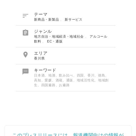

テーマ
新商品・新製品
、
新サービス

ジャンル
地方自治・地域経済・地域社会
、
アルコール
飲料
、
EC・通販

エリア
香川県

キーワード
日本酒、地酒、飲み比べ、四国、香川、徳島、
高知、愛媛、酒蔵、通販、地域活性化、地域創
生、四国遍路、お遍路
このプレスリリースには、報道機関向けの情報が