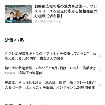
戦略的広報で堺の魅力を全国へ。プレ
スリリースを起点に広がる情報発信の
好循環【堺市様】
導入事例一覧を見る
汐留PR塾
クラシエが自社キャラの「ブキミ」を公表してから1年 ね
るねるねるね40周年、魔女さんの変身
熱中症の救急搬送、7月27日〜8月2日は9,180人 高齢者が
59.6% 消防庁の速報値
豊島屋、きょう8月10日「鳩の日」限定 鳩サブレー1枚が
入るポーチ「はとっこ」を販売、オンラインは24時間受注