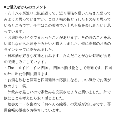
■ご購入者からのコメント
・八十八ヶ所巡りは以前廻って、近々現職を退いたらまた廻って
みようと思っていますが、コロナ禍の折どうしたものかと思って
いるところです。今年はこの美酒で八十八ヶ所を楽しみたいと思
っています。
・お遍路をバイクでまわったことがあります。その時のことを思
い出しながらお酒を呑みたいと購入しました。特に高知のお酒の
ラインナップに惹かれました。
・日本酒が好きな友達と呑みます。呑んだことがない銘柄がある
ので楽しみにしています。
・The メイド イン 四国。 四国の贈り物として最適です。四国
の外に出た仲間に贈ります。
・お酒を飲むと酒蔵と四国遍路の応援になる。いい気分でお酒が
飲めます 笑。
・外飲みが厳しいので家飲みを充実させようと買いました。外で
飲むことを考えたら安く感じました。
・絵巻カードを集めて「おへんろ絵巻」の完成が楽しみです。専
用台帳の販売をお待ちしています。