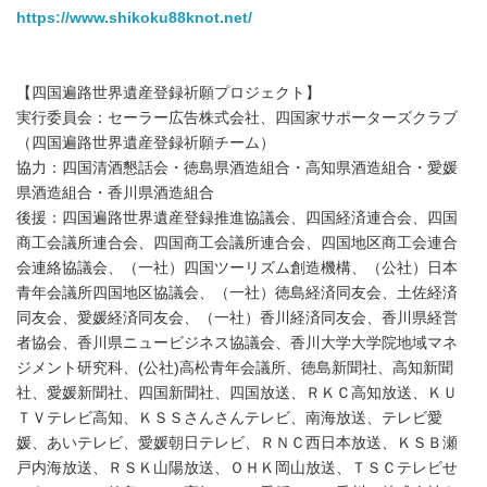
https://www.shikoku88knot.net/
【四国遍路世界遺産登録祈願プロジェクト】
実行委員会：セーラー広告株式会社、四国家サポーターズクラブ
（四国遍路世界遺産登録祈願チーム）
協力：四国清酒懇話会・徳島県酒造組合・高知県酒造組合・愛媛
県酒造組合・香川県酒造組合
後援：四国遍路世界遺産登録推進協議会、四国経済連合会、四国
商工会議所連合会、四国商工会議所連合会、四国地区商工会連合
会連絡協議会、（一社）四国ツーリズム創造機構、（公社）日本
青年会議所四国地区協議会、（一社）徳島経済同友会、土佐経済
同友会、愛媛経済同友会、（一社）香川経済同友会、香川県経営
者協会、香川県ニュービジネス協議会、香川大学大学院地域マネ
ジメント研究科、(公社)高松青年会議所、徳島新聞社、高知新聞
社、愛媛新聞社、四国新聞社、四国放送、ＲＫＣ高知放送、ＫＵ
ＴＶテレビ高知、ＫＳＳさんさんテレビ、南海放送、テレビ愛
媛、あいテレビ、愛媛朝日テレビ、ＲＮＣ西日本放送、ＫＳＢ瀬
戸内海放送、ＲＳＫ山陽放送、ＯＨＫ岡山放送、ＴＳＣテレビせ