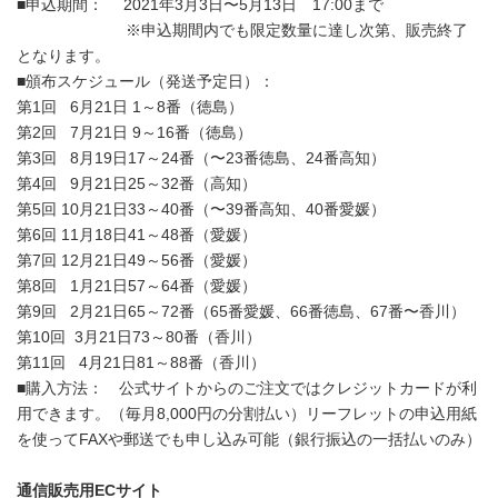
■申込期間： 2021年3月3日〜5月13日 17:00まで
※申込期間内でも限定数量に達し次第、販売終了
となります。
■頒布スケジュール（発送予定日）：
第1回 6月21日 1～8番（徳島）
第2回 7月21日 9～16番（徳島）
第3回 8月19日17～24番（〜23番徳島、24番高知）
第4回 9月21日25～32番（高知）
第5回 10月21日33～40番（〜39番高知、40番愛媛）
第6回 11月18日41～48番（愛媛）
第7回 12月21日49～56番（愛媛）
第8回 1月21日57～64番（愛媛）
第9回 2月21日65～72番（65番愛媛、66番徳島、67番〜香川）
第10回 3月21日73～80番（香川）
第11回 4月21日81～88番（香川）
■購入方法： 公式サイトからのご注文ではクレジットカードが利
用できます。（毎月8,000円の分割払い）リーフレットの申込用紙
を使ってFAXや郵送でも申し込み可能（銀行振込の一括払いのみ）
通信販売用ECサイト