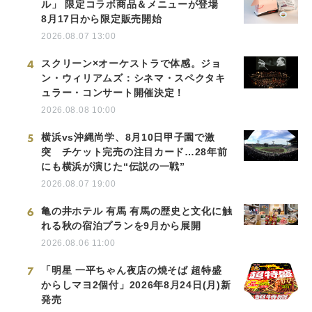
ル」 限定コラボ商品＆メニューが登場
8月17日から限定販売開始
2026.08.07 13:00
4
スクリーン×オーケストラで体感。ジョ
ン・ウィリアムズ：シネマ・スペクタキ
ュラー・コンサート開催決定！
2026.08.08 10:00
5
横浜vs沖縄尚学、8月10日甲子園で激
突 チケット完売の注目カード…28年前
にも横浜が演じた“伝説の一戦”
2026.08.07 19:00
6
亀の井ホテル 有馬 有馬の歴史と文化に触
れる秋の宿泊プランを9月から展開
2026.08.06 11:00
7
「明星 一平ちゃん夜店の焼そば 超特盛
からしマヨ2個付」2026年8月24日(月)新
発売