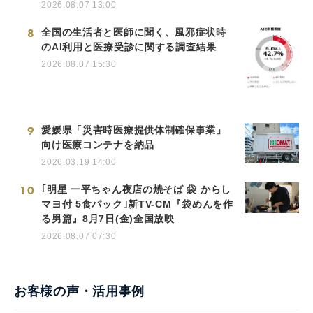
2026.08.07 13:00
8
全国の生活者と医師に聞く、風邪症状時
のAI利用と医療受診に関する調査結果
2026.08.07 15:30
9
愛媛県「災害時医療提供体制確保事業」
向け医療コンテナを納品
2026.03.19 14:00
10
｢明星 一平ちゃん夜店の焼そば 袋 からし
マヨ付 5食パック｣新TV-CM『袋めんを作
る男篇』8月7日(金)全国放映
2026.08.07 07:30
お客様の声・活用事例