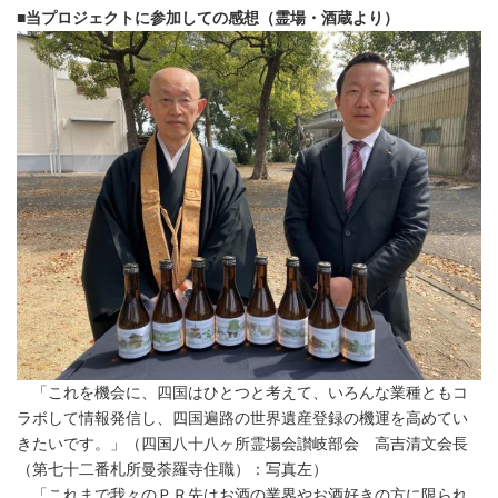
■当プロジェクトに参加しての感想（霊場・酒蔵より）
「これを機会に、四国はひとつと考えて、いろんな業種ともコ
ラボして情報発信し、四国遍路の世界遺産登録の機運を高めてい
きたいです。」（四国八十八ヶ所霊場会讃岐部会 高吉清文会長
（第七十二番札所曼荼羅寺住職）：写真左）
「これまで我々のＰＲ先はお酒の業界やお酒好きの方に限られ