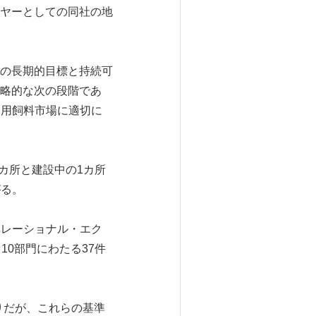
ヤーとしての同社の地
sectの長期的目標と持続可
戦略的な次の段階であ
ト用飼料市場に適切に
カ所と建設中の1カ所
がる。
オペレーショナル・エク
10部門にわたる37件
ばかりだが、これらの基準