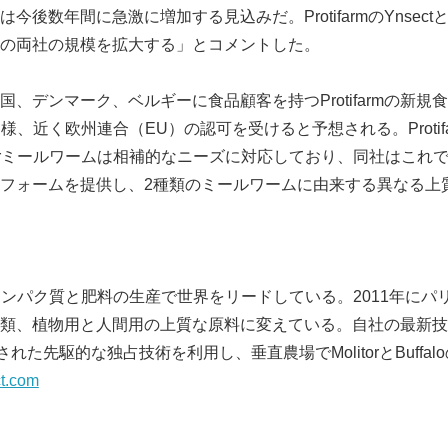
今後数年間に急激に増加する見込みだ。ProtifarmのYnsec
の両社の規模を拡大する」とコメントした。
デンマーク、ベルギーに食品顧客を持つProtifarmの新規食品（
同様、近く欧州連合（EU）の認可を受けると予想される。Protifar
olitorミールワームは相補的なニーズに対応しており、同社はこ
フォームを提供し、2種類のミールワームに由来する異なる上
虫タンパク質と肥料の生産で世界をリードしている。2011年にパリで
Japanese
類、植物用と人間用の上質な原料に変えている。自社の最新技
された先駆的な独占技術を利用し、垂直農場でMolitorとBuffa
t.com