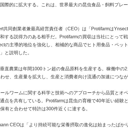
国際的に拡大する。これは、世界最大の昆虫食品・飼料プレー
e Hubert共同創業者兼最高経営責任者（CEO）は「ProtifarmはYn
する説得力のある相手だ。Protifarmの買収は当社にとって
sectの主導的地位を強化し、相補的な商品でヒト用食品・ペッ
」と説明した。
垂直農業は年間1000トン超の食品原料を生産する。稼働中の2
点と合わせ、生産量を拡大し、生産と消費者向け流通の加速につな
ifarmはミールワームに関する科学と技術へのアプローチから品質と
点を共有している。Protifarmは昆虫の育種で40年近い経験と
ct保有と合わせて特許は300件近くに達する。
m Mohrmann CEOは「より持続可能な栄養摂取の進化は始まった