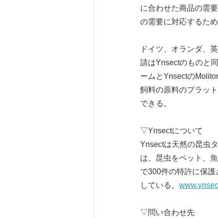
に合わせた商品の需要は
の需要に対応するため
ドイツ、オランダ、英国、
請はYnsectのものと
ームとYnsectのM
飼料の原料のプラット
できる。
▽Ynsectについて
Ynsectは天然の昆
は、昆虫をペット、魚
で300件の特許に保護
している。
www.ynsec
▽問い合わせ先