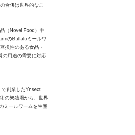
tとの合併は世界的なこ
Novel Food）申
mのBuffaloミールワ
れで互換性のある食品・
質の用途の需要に対応
創業したYnsect
術の繁殖場から、世界
loのミールワームを生産