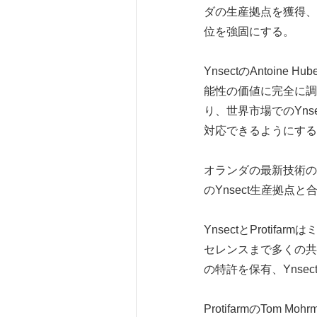
ダの生産拠点を獲得、
位を強固にする。
YnsectのAntoin
能性の価値に完全に調和
り、世界市場でのYn
対応できるようにする
オランダの最新技術の
のYnsect生産拠
YnsectとProt
セレンスまで多くの共通
の特許を保有、Ynse
ProtifarmのTo