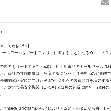
64）
日＝共同通信JBN】
ミールワームをポートフォリオに擁することになるYnsectの
で世界をリードするYnsectは、ヒト用食品のミールワーム原
を買収した。両社の共同提供は、急増するタンパク質消費への健康
長期的戦略実現に向けた第3の生産拠点の製造能力を増強する
た欧州食品安全機関（EFSA）の1月の判断に続き、Ynsec
。
YnsectはProtifarmの統合によりアムステルダムから東へ