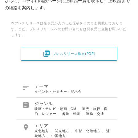
さらに、コラボ用特設ページに上映館一覧を表示し、上映館まで
の経路を案内します。
本プレスリリースは発表元が入力した原稿をそのまま掲載しておりま
す。また、プレスリリースへのお問い合わせは発表元に直接お願いいた
します。

プレスリリース原文(PDF)

テーマ
イベント・セミナー・展示会

ジャンル
映画・テレビ・動画・CM
、
観光・旅行・宿
泊・レジャー
、
趣味・娯楽
、
運輸・交通

エリア
東北地方
、
関東地方
、
中部・北陸地方
、
近
畿地方
、
中国地方