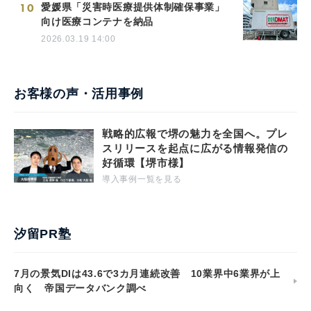
10
愛媛県「災害時医療提供体制確保事業」
向け医療コンテナを納品
2026.03.19 14:00
お客様の声・活用事例
戦略的広報で堺の魅力を全国へ。プレ
スリリースを起点に広がる情報発信の
好循環【堺市様】
導入事例一覧を見る
汐留PR塾
7月の景気DIは43.6で3カ月連続改善 10業界中6業界が上
向く 帝国データバンク調べ