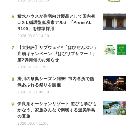
2026.07.31 16:30
6
積水ハウスが住宅向け製品として国内初
LIXIL循環型低炭素アルミ 「PremiAL
R100」を標準採用
2026.08.03 14:30
7
【大好評】サブウェイ×「はぴだんぶい」
店頭キャンペーン 『はぴサブサマー！』
第2弾開催のお知らせ
2026.07.31 11:00
8
掛川の祭典シーズン到来! 市内各所で熱
気あふれる祭りを開催
2026.07.31 09:30
9
伊良湖オーシャンリゾート 遊びも学びも
かなう、家族みんなで満喫する渥美半島
の夏旅
2026.08.04 11:00