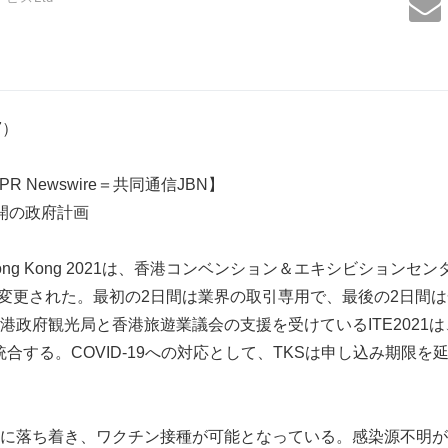
17）
PR Newswire＝共同通信JBN】
開の政府計画
Hong Kong 2021は、香港コンベンション＆エキシビション
日に変更された。最初の2日間は業界の取引専用で、最後の2日間
府観光局と香港旅遊業議会の支援を受けているITE2021は、第35
CEを統合する。COVID-19への対応として、TKSは申し込み期限
に落ち着き、ワクチン接種が可能となっている。感染源不明が平