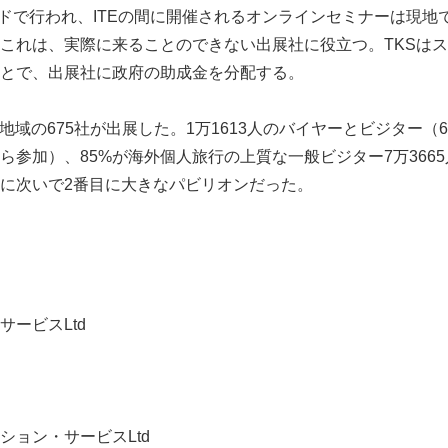
ブリッドで行われ、ITEの間に開催されるオンラインセミナーは現
これは、実際に来ることのできない出展社に役立つ。TKSはス
とで、出展社に政府の助成金を分配する。
国・地域の675社が出展した。1万1613人のバイヤーとビジター（
ら参加）、85%が海外個人旅行の上質な一般ビジター7万3665
Japanese
に次いで2番目に大きなパビリオンだった。
サービスLtd
English
ション・サービスLtd