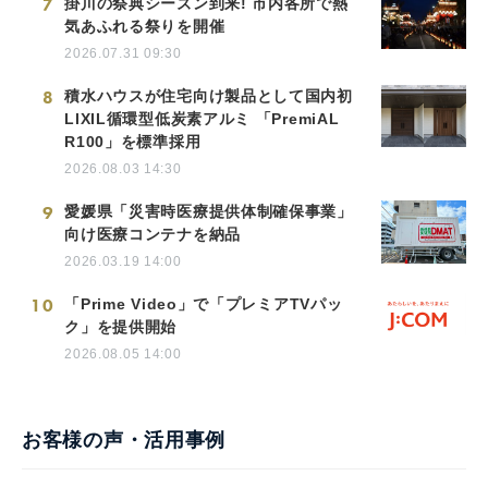
7
掛川の祭典シーズン到来! 市内各所で熱
気あふれる祭りを開催
2026.07.31 09:30
8
積水ハウスが住宅向け製品として国内初
LIXIL循環型低炭素アルミ 「PremiAL
R100」を標準採用
2026.08.03 14:30
9
愛媛県「災害時医療提供体制確保事業」
向け医療コンテナを納品
2026.03.19 14:00
10
「Prime Video」で「プレミアTVパッ
ク」を提供開始
2026.08.05 14:00
お客様の声・活用事例