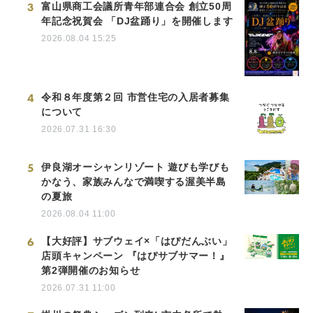
3
富山県商工会議所青年部連合会 創立50周
年記念祝賀会 「DJ盆踊り」を開催します
2026.08.04 15:25
4
令和８年度第２回 市営住宅の入居者募集
について
2026.07.31 16:30
5
伊良湖オーシャンリゾート 遊びも学びも
かなう、家族みんなで満喫する渥美半島
の夏旅
2026.08.04 11:00
6
【大好評】サブウェイ×「はぴだんぶい」
店頭キャンペーン 『はぴサブサマー！』
第2弾開催のお知らせ
2026.07.31 11:00