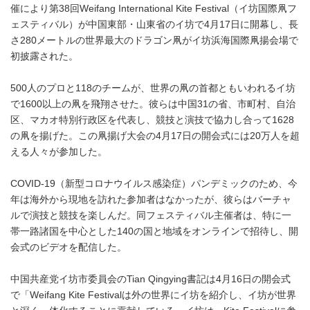
催により第38回Weifang International Kite Festival（イ坊国際凧フ
ェスティバル）が中国東部・山東省のイ坊で4月17日に開幕し、長
さ280メートルの世界最大のドラゴン凧がイ坊浜海国際凧揚会場で
初披露された。
500人のプロと118のチームが、世界の凧の首都ともいわれるイ坊
で1600以上の凧を飛翔させた。彼らは中国31の省、市町村、自治
区、マカオ特別行政区を代表し、競技と演技で協力し合って1628
の凧を揚げた。この凧揚げ大会の4月17日の開会式には20万人を超
える人々が参加した。
COVID-19（新型コロナウイルス感染症）パンデミックのため、今
年は海外から現地を訪れた参加者はなかったが、彼らはバーチャ
ルで演技と競技を楽しんだ。同フェスティバル主催者は、特に一
帯一路諸国を中心とした140の国と地域をオンラインで招待し、開
会式のビデオを配信した。
中国共産党イ坊市委員会のTian Qingying書記は4月16日の開会式
で「Weifang Kite Festivalは外の世界にイ坊を紹介し、イ坊が世界