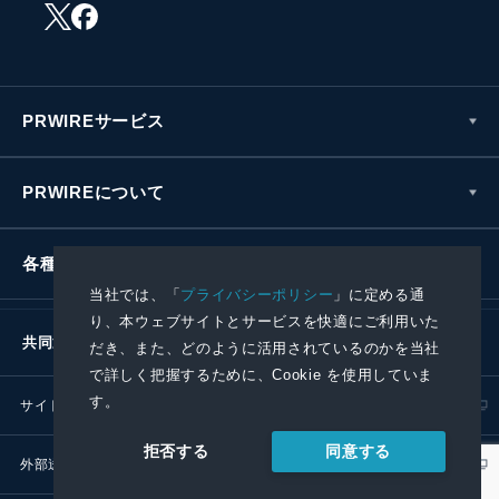
PRWIREサービス
PRWIREについて
各種お問い合わせ
当社では、「
プライバシーポリシー
」に定める通
り、本ウェブサイトとサービスを快適にご利用いた
共同通信社グループ
だき、また、どのように活用されているのかを当社
で詳しく把握するために、Cookie を使用していま
す。
サイトポリシー
プライバシーポリシー
同意する
拒否する
外部送信ポリシー
プレスリリース取扱基準