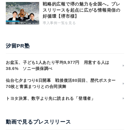
戦略的広報で堺の魅力を全国へ。プレ
スリリースを起点に広がる情報発信の
好循環【堺市様】
導入事例一覧を見る
汐留PR塾
お盆玉、子ども1人あたり平均9,977円 用意する人は
38.6% ソニー損保調べ
仙台七夕まつり6日開幕 戦後復活80回目、歴代ポスター
70枚と青葉まつりとの合同演舞
トヨタ決算、数字より先に読まれる「登壇者」
動画で見るプレスリリース