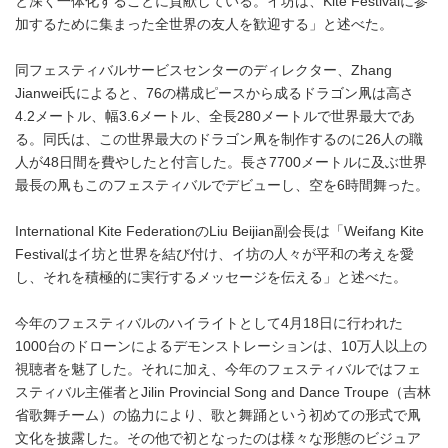
と深く一体化することに貢献している。イ坊は、Kite Festivalに参
加するために集まった全世界の友人を歓迎する」と述べた。
同フェスティバルサービスセンターのディレクター、Zhang
Jianwei氏によると、76の構成ピースから成るドラゴン凧は高さ
4.2メートル、幅3.6メートル、全長280メートルで世界最大であ
る。同氏は、この世界最大のドラゴン凧を制作するのに26人の職
人が48日間を費やしたと付言した。長さ7700メートルに及ぶ世界
最長の凧もこのフェスティバルでデビューし、空を6時間舞った。
International Kite FederationのLiu Beijian副会長は「Weifang Kite
Festivalはイ坊と世界を結び付け、イ坊の人々が平和の考えを愛
し、それを積極的に実行するメッセージを伝える」と述べた。
今年のフェスティバルのハイライトとして4月18日に行われた
1000台のドローンによるデモンストレーションは、10万人以上の
視聴者を魅了した。それに加え、今年のフェスティバルではフェ
スティバル主催者とJilin Provincial Song and Dance Troupe（吉林
省歌舞チーム）の協力により、歌と舞踊という初めての形式で凧
文化を披露した。その他で初となったのは様々な形態のビジュア