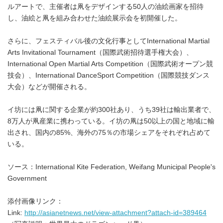
ルアートで、主催者は凧をデザインする50人の油絵画家を招待
し、油絵と凧を組み合わせた油絵展示会を初開催した。
さらに、フェスティバル後の文化行事としてInternational Martial
Arts Invitational Tournament（国際武術招待選手権大会）、
International Open Martial Arts Competition（国際武術オープン競
技会）、International DanceSport Competition（国際競技ダンス
大会）などが開催される。
イ坊には凧に関する企業が約300社あり、うち39社は輸出業者で、
8万人が凧産業に携わっている。イ坊の凧は50以上の国と地域に輸
出され、国内の85%、海外の75％の市場シェアをそれぞれ占めて
いる。
ソース：International Kite Federation, Weifang Municipal People's
Government
添付画像リンク：
Link:
http://asianetnews.net/view-attachment?attach-id=389464