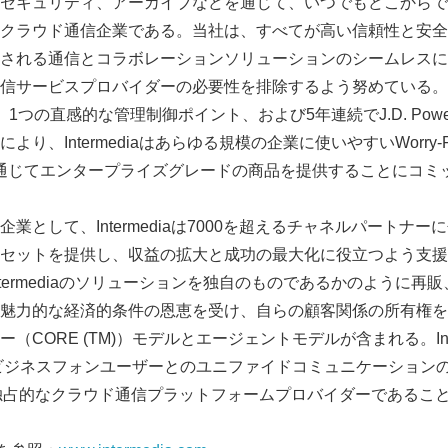
セキュリティ、アーカイブなどを通じて、いつでもどこからでも1
クラウド通信企業である。当社は、すべてが高い信頼性と安全
される通信とコラボレーションソリューションのシームレスに
信サービスプロバイダーの必要性を排除するよう努めている。
1つの直感的な管理制御ポイント、および5年連続でJ.D. Pow
り、Intermediaはあらゆる規模の企業に使いやすいWorry-F
TM）を通じてエンタープライズグレードの商品を提供することにコ
Japanese
業として、Intermediaは7000を超えるチャネルパートナ
セットを提供し、収益の拡大と成功の最大化に役立つよう支援
termediaのソリューションを独自のものであるかのように再
魅力的な経済的条件の恩恵を受け、自らの顧客関係の所有権を
（CORE (TM)）モデルとエージェントモデルが含まれる。Inte
のビジネスフォンユーザーとのユニファイドコミュニケーション
English
独占的なクラウド通信プラットフォームプロバイダーであるこ