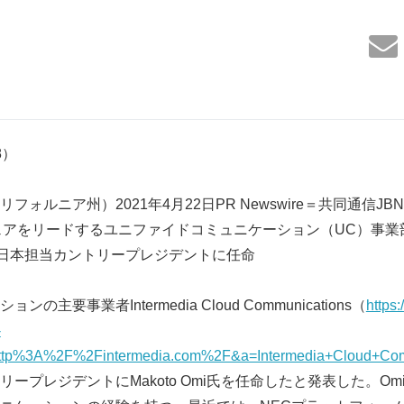
38）
ォルニア州）2021年4月22日PR Newswire＝共同通信JB
ェアをリードするユニファイドコミュニケーション（UC）事業
diaの日本担当カントリープレジデントに任命
主要事業者Intermedia Cloud Communications（
https:
-
tp%3A%2F%2Fintermedia.com%2F&a=Intermedia+Cloud+Com
ープレジデントにMakoto Omi氏を任命したと発表した。Om