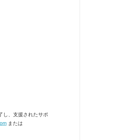
に完了し、支援されたサポ
com
または