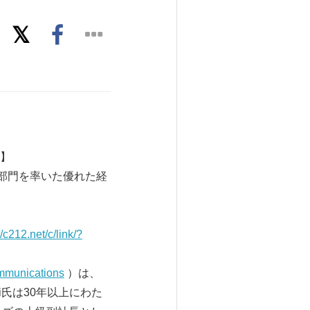
N】
部門を率いた優れた経
//c212.net/c/link/?
munications
）は、
i氏は30年以上にわた