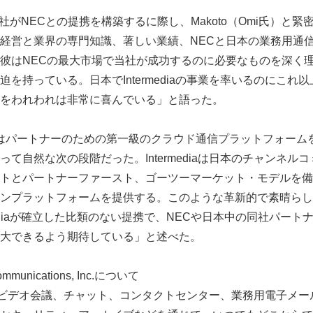
氏は「当社がNECとの提携を構築するに際し、Makoto（Omi氏）と
経営と業界の専門知識、著しい業績、NECと日本の業務用通
彼はNECの最大市場で当社が成功するのに必要なものを深く
を持っている。日本でIntermediaの事業を率いるのにこれ
をわれわれは非常に喜んでいる」と語った。
mediaはパートナーのための第一級のクラウド通信プラットフォー
て自然な次の段階だった。Intermediaは日本のチャンネル
トとパートナーファースト、ゴーツーマーケット・モデルを備
ンプラットフォームを提供する。このような革新的で素晴らし
rmediaが確立した比類のない提携で、NECや日本中の同社パー
大できるよう期待している」と述べた。
Communications, Inc.について
、音声、ビデオ会議、チャット、コンタクトセンター、業務用電子メ