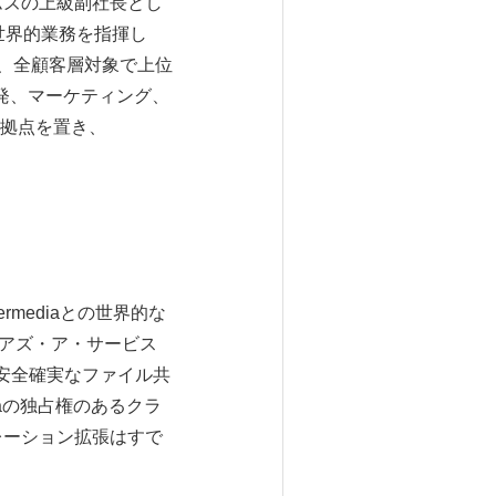
ムズの上級副社長とし
世界的業務を指揮し
、全顧客層対象で上位
開発、マーケティング、
拠点を置き、
ermediaとの世界的な
ン・アズ・ア・サービス
、安全確実なファイル共
diaの独占権のあるクラ
レーション拡張はすで