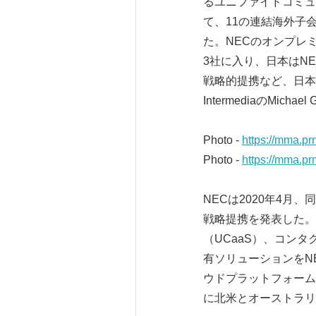
るユニファイドコミュ
て、11の連結海外子
た。NECのオンプレ
3社に入り、日本はN
戦略的提携など、日本
IntermediaのMic
Photo -
https://mma.p
Photo -
https://mma.p
NECは2020年4月、
戦略提携を発表した。N
（UCaaS）、コン
有ソリューションをNEC
ウドプラットフォーム
に北米とオーストラリ