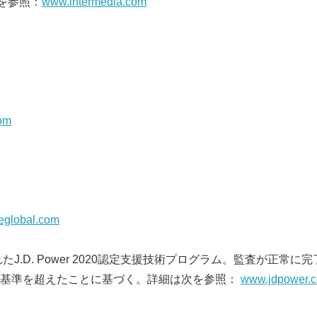
は次を参照：
www.intermedia.com
om
eglobal.com
れたJ.D. Power 2020認定支援技術プログラム。監査が正常
度基準を超えたことに基づく。詳細は次を参照：
www.jdpower.