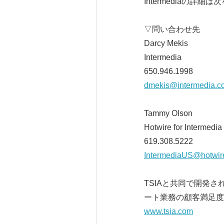
Intermediaの詳細
▽問い合わせ先
Darcy Mekis
Intermedia
650.946.1998
dmekis@intermedia.c
Tammy Olson
Hotwire for Intermedia
619.308.5222
IntermediaUS@hotwir
TSIAと共同で開発さ
ート業務の顧客満足
www.tsia.com