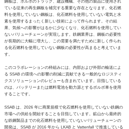
鋼板は、ボルボのトラック、建設機械、その他の製品に使用され
ている従来の再生鋼板を補完する重要な存在となります。化石燃
料を使用していない鋼板は、化石燃料を使用していない電気と水
素を使用するまったく新しい技術によって作られます。その結
果、気候への影響がはるかに少なくなり、化石燃料を使用してい
ないバリューチェーンが実現します。鉄鋼業界は、鋼板の必要性
が長期的に大幅に増大し、この需要を満たすために新しく作られ
る化石燃料を使用していない鋼板の必要性が高まると考えていま
す。
このコラボレーションの枠組みには、内部および外部の輸送によ
る SSAB の環境への影響の削減に貢献できる一般的なロジスティ
クスソリューションのレビューも含まれています。目指している
のは、バッテリーまたは燃料電池を動力源とするボルボ車を使用
することです。
SSAB は、2026 年に商業規模で化石燃料を使用していない鉄鋼の
市場への供給を開始することを目指しています。鉱山から最終的
な鉄鋼製品までの化石燃料を使用していないバリューチェーンの
開発は、SSAB が 2016 年から LKAB と Vattenfall で推進している