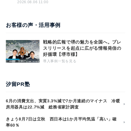
2026.08.06 11:00
お客様の声・活用事例
戦略的広報で堺の魅力を全国へ。プレ
スリリースを起点に広がる情報発信の
好循環【堺市様】
導入事例一覧を見る
汐留PR塾
6月の消費支出、実質3.3%減で7か月連続のマイナス 冷暖
房用器具は22.7%減 総務省家計調査
きょう8月7日は立秋 西日本は1か月平均気温「高い」確
率60％