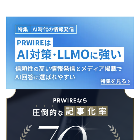
Japanese
English