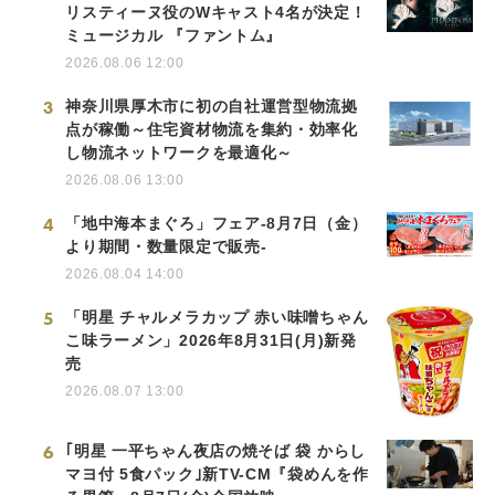
リスティーヌ役のWキャスト4名が決定！
ミュージカル 『ファントム』
2026.08.06 12:00
3
神奈川県厚木市に初の自社運営型物流拠
点が稼働～住宅資材物流を集約・効率化
し物流ネットワークを最適化～
2026.08.06 13:00
4
「地中海本まぐろ」フェア-8月7日（金）
より期間・数量限定で販売-
2026.08.04 14:00
5
「明星 チャルメラカップ 赤い味噌ちゃん
こ味ラーメン」2026年8月31日(月)新発
売
2026.08.07 13:00
6
｢明星 一平ちゃん夜店の焼そば 袋 からし
マヨ付 5食パック｣新TV-CM『袋めんを作