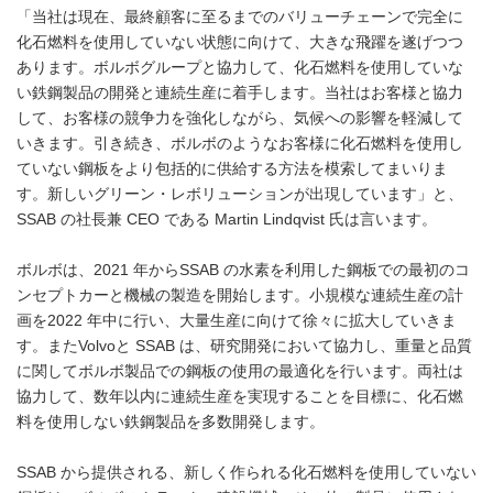
「当社は現在、最終顧客に至るまでのバリューチェーンで完全に
化石燃料を使用していない状態に向けて、大きな飛躍を遂げつつ
あります。ボルボグループと協力して、化石燃料を使用していな
い鉄鋼製品の開発と連続生産に着手します。当社はお客様と協力
して、お客様の競争力を強化しながら、気候への影響を軽減して
いきます。引き続き、ボルボのようなお客様に化石燃料を使用し
ていない鋼板をより包括的に供給する方法を模索してまいりま
す。新しいグリーン・レボリューションが出現しています」と、
SSAB の社長兼 CEO である Martin Lindqvist 氏は言います。
ボルボは、2021 年からSSAB の水素を利用した鋼板での最初のコ
ンセプトカーと機械の製造を開始します。小規模な連続生産の計
画を2022 年中に行い、大量生産に向けて徐々に拡大していきま
す。またVolvoと SSAB は、研究開発において協力し、重量と品質
に関してボルボ製品での鋼板の使用の最適化を行います。両社は
協力して、数年以内に連続生産を実現することを目標に、化石燃
料を使用しない鉄鋼製品を多数開発します。
SSAB から提供される、新しく作られる化石燃料を使用していない