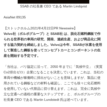
SSAB の社長兼 CEO である Martin Lindqvist
AsiaNet 89135
【ストックホルム2021年4月22日PR Newswire】
Volvo
社（ボルボグループ）と
SSAB
社 は、脱化石燃料鋼板で作
られる世界初の車両の研究、開発、連続生産、および商品化に関
する協力契約を締結しました。
Volvo
は今年、
SSAB
が水素を使用
して製造した鋼板を使ってコンセプトカーとコンポーネントの生
産を開始する予定です。
「当社は、パリ協定に沿って、2050 年までに「気候中立」（実質
Co2排出ゼロ）企業になることを決意しています。これは、当社の
車両や機械が稼働時に排出がないことを意味しますが、製品に使
用されている鋼板などの材料も確認し、ここでも徐々に化石燃料
を使用していない代替品に切り替えます。これは、完全に気候中
立な交通への過程の重要なステップです」と、ボルボグループの
社長兼 CEO である Martin Lundstedt 氏は述べています。