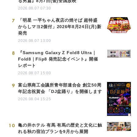
る男篇』8月7日(金)全国放映
2026.08.07 07:30
7
「明星 一平ちゃん夜店の焼そば 超特盛
からしマヨ2個付」2026年8月24日(月)新
発売
2026.08.07 13:00
8
『Samsung Galaxy Z Fold8 Ultra｜
Fold8｜Flip8 発売記念イベント』開催
レポート
2026.08.07 15:00
9
富山県商工会議所青年部連合会 創立50周
年記念祝賀会 「DJ盆踊り」を開催します
2026.08.04 15:25
10
亀の井ホテル 有馬 有馬の歴史と文化に触
れる秋の宿泊プランを9月から展開