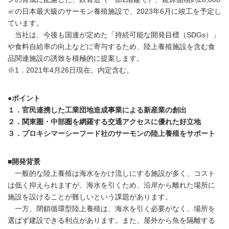
㎡の日本最大級のサーモン養殖施設で、2023年6月に竣工を予定し
ています。
当社は、今後も国連が定めた「持続可能な開発目標（SDGs）」
や食料自給率の向上などに寄与するため、陸上養殖施設を含む食
品関連施設の誘致を積極的に提案します。
※1．2021年4月26日現在。内定含む。
●ポイント
１．官民連携した工業団地造成事業による新産業の創出
２．関東圏・中部圏を網羅する交通アクセスに優れた好立地
３．プロキシマーシーフード社のサーモンの陸上養殖をサポート
■開発背景
一般的な陸上養殖は海水をかけ流しにする施設が多く、コスト
は低く抑えられますが、海水を引くため、沿岸から離れた場所に
施設を設けることが難しいという課題があります。
一方、閉鎖循環型陸上養殖は、海水を引く必要がなく、場所を
選ばず建設できる利点があります。また、屋外から魚を隔離する