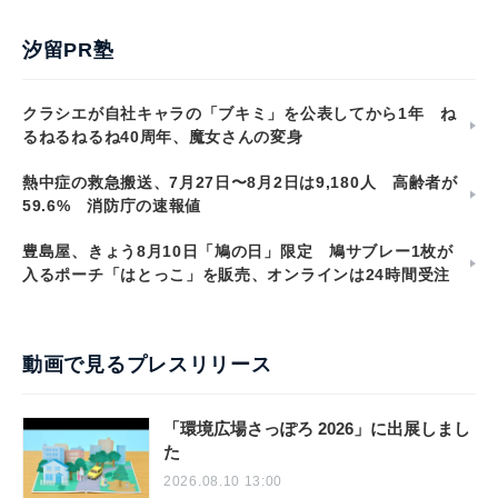
汐留PR塾
クラシエが自社キャラの「ブキミ」を公表してから1年 ね
るねるねるね40周年、魔女さんの変身
熱中症の救急搬送、7月27日〜8月2日は9,180人 高齢者が
59.6% 消防庁の速報値
豊島屋、きょう8月10日「鳩の日」限定 鳩サブレー1枚が
入るポーチ「はとっこ」を販売、オンラインは24時間受注
動画で見るプレスリリース
「環境広場さっぽろ 2026」に出展しまし
た
2026.08.10 13:00