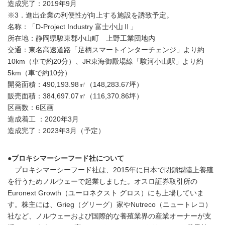
造成完了：2019年9月
※3．進出企業の利便性が向上する施設を誘致予定。
名称：「D-Project Industry 富士小山Ⅱ」
所在地：静岡県駿東郡小山町 上野工業団地内
交通：東名高速道路「足柄スマートインターチェンジ」より約
10km（車で約20分）、JR東海御殿場線「駿河小山駅」より約
5km（車で約10分）
開発面積：490,193.98㎡（148,283.67坪）
販売面積：384,697.07㎡（116,370.86坪）
区画数：6区画
造成着工 ：2020年3月
造成完了：2023年3月（予定）
●プロキシマーシーフード社について
プロキシマーシーフード社は、2015年に日本で閉鎖型陸上養殖
を行うためノルウェーで起業しました。オスロ証券取引所の
Euronext Growth（ユーロネクスト グロス）にも上場していま
す。株主には、Grieg（グリーグ）家やNutreco（ニュートレコ）
社など、ノルウェーおよび国際的な養殖業界の産業オーナーが支