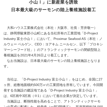
小山Ⅰ」に新産業を誘致
日本最大級のサーモンの陸上養殖施設着工
大和ハウス工業株式会社（本社：大阪市、社長：芳井敬一）
は、静岡県駿東郡小山町にある当社所有の工業団地「D-Project
Industry 富士小山Ⅰ」において、Proximar Seafood AS（本社：ノ
ルウェー ベルゲン、CEO：ヨアキム ニールセン、以下「プロキシ
マーシーフード社」）のアトランティックサーモンの閉鎖型陸上
養殖施設を2021年4月26日より着工します。
なお当施設は、日本最大級のサーモンの陸上養殖施設となりま
す。
当社は、「D-Project Industry 富士小山Ⅰ」をはじめ、全国に27
ヶ所、総敷地面積約500万㎡の工業団地を所有しています。今回開
発する当施設の建設地である「D-Project Industry 富士小山Ⅰ」
は、6区画中3区画（※1）において進出企業が決定しています。
当施設は、断熱性能を高めることで、アトランティックサーモ
ンの育成に配慮した、鉄骨造（一部2階建て）、延床面積約28,000