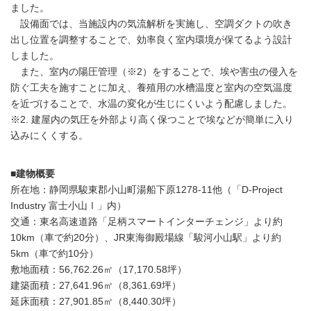
ました。
設備面では、当施設内の気流解析を実施し、空調ダクトの吹き
出し位置を調整することで、効率良く室内環境が保てるよう設計
しました。
また、室内の陽圧管理（※2）をすることで、埃や害虫の侵入を
防ぐ工夫を施すことに加え、養殖用の水槽温度と室内の空気温度
を近づけることで、水温の変化が生じにくいよう配慮しました。
※2. 建屋内の気圧を外部より高く保つことで埃などが簡単に入り
込みにくくする。
■建物概要
所在地：静岡県駿東郡小山町湯船下原1278‐11他（「D-Project
Industry 富士小山Ⅰ」内）
交通：東名高速道路「足柄スマートインターチェンジ」より約
10km（車で約20分）、JR東海御殿場線「駿河小山駅」より約
5km（車で約10分）
敷地面積：56,762.26㎡（17,170.58坪）
建築面積：27,641.96㎡（8,361.69坪）
延床面積：27,901.85㎡（8,440.30坪）