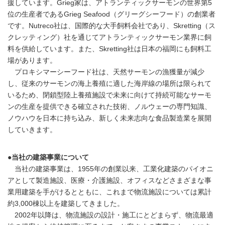
援しています。Grieg家は、アトランティックサーモンの世界第5
位の生産者であるGrieg Seafood（グリーグシーフード）の創業者
です。Nutreco社は、国際的な大手飼料会社であり、Skretting（ス
クレッティング）社を通じてアトランティックサーモン業界に飼
料を供給しています。また、Skretting社は日本の福岡にも飼料工
場があります。
プロキシマーシーフード社は、天然サーモンの漁獲量が減少
し、従来のサーモンの海上養殖に適した海岸線の場所は限られて
いるため、閉鎖型陸上養殖施設で未来に向けて持続可能なサーモ
ンの生産を提供できる確立された技術、ノルウェーの専門知識、
ノウハウを日本に持ち込み、新しく未来志向な食品製造業を展開
していきます。
●当社の建築事業について
当社の建築事業は、1955年の創業以来、工業化建築のパイオニ
アとして製造施設、医療・介護施設、オフィスなどさまざまな事
業用建築を手がけるとともに、これまで物流施設については累計
約3,000棟以上を建築してきました。
2002年以降は、物流施設の設計・施工にとどまらず、物流最適