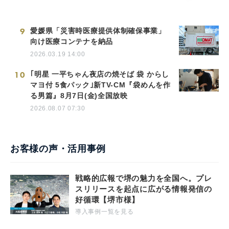
9
愛媛県「災害時医療提供体制確保事業」
向け医療コンテナを納品
2026.03.19 14:00
10
｢明星 一平ちゃん夜店の焼そば 袋 からし
マヨ付 5食パック｣新TV-CM『袋めんを作
る男篇』8月7日(金)全国放映
2026.08.07 07:30
お客様の声・活用事例
戦略的広報で堺の魅力を全国へ。プレ
スリリースを起点に広がる情報発信の
好循環【堺市様】
導入事例一覧を見る