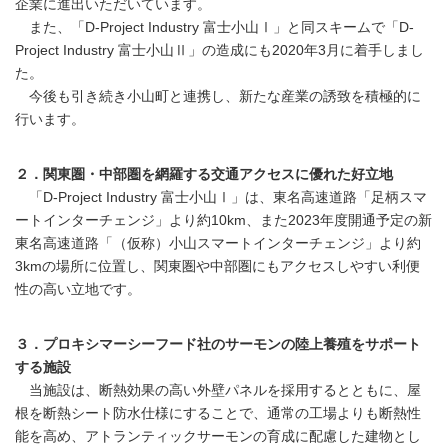
企業に進出いただいています。
また、「D-Project Industry 富士小山Ⅰ」と同スキームで「D-
Project Industry 富士小山Ⅱ」の造成にも2020年3月に着手しまし
た。
今後も引き続き小山町と連携し、新たな産業の誘致を積極的に
行います。
２．関東圏・中部圏を網羅する交通アクセスに優れた好立地
「D-Project Industry 富士小山Ⅰ」は、東名高速道路「足柄スマ
ートインターチェンジ」より約10km、また2023年度開通予定の新
東名高速道路「（仮称）小山スマートインターチェンジ」より約
3kmの場所に位置し、関東圏や中部圏にもアクセスしやすい利便
性の高い立地です。
３．プロキシマーシーフード社のサーモンの陸上養殖をサポート
する施設
当施設は、断熱効果の高い外壁パネルを採用するとともに、屋
根を断熱シート防水仕様にすることで、通常の工場よりも断熱性
能を高め、アトランティックサーモンの育成に配慮した建物とし