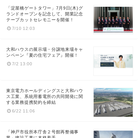
「淀屋橋ゲートタワー」7月9日(木)グ
ランドオープンを記念して、開業記念
テープカットセレモニーを開催！
7/10 12:03
大和ハウスの展示場・分譲地来場キャ
ンペーン『夏の住宅フェア』開催！
7/2 13:00
東京電力ホールディングスと大和ハウ
ス工業、系統用蓄電所の共同開発に関
する業務提携契約を締結
6/22 11:06
「神戸市役所本庁舎２号館再整備事
業」建設工事に本格着手