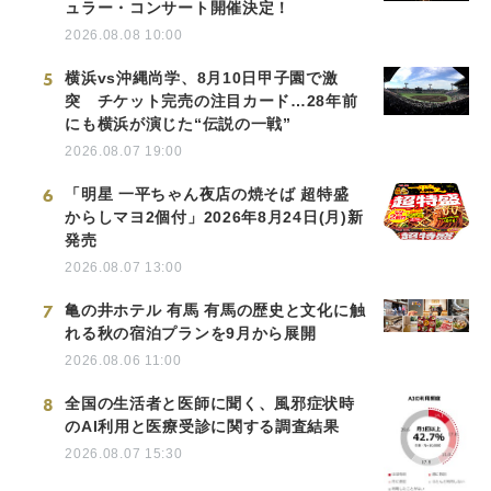
ュラー・コンサート開催決定！
2026.08.08 10:00
5
横浜vs沖縄尚学、8月10日甲子園で激
突 チケット完売の注目カード…28年前
にも横浜が演じた“伝説の一戦”
2026.08.07 19:00
6
「明星 一平ちゃん夜店の焼そば 超特盛
からしマヨ2個付」2026年8月24日(月)新
発売
2026.08.07 13:00
7
亀の井ホテル 有馬 有馬の歴史と文化に触
れる秋の宿泊プランを9月から展開
2026.08.06 11:00
8
全国の生活者と医師に聞く、風邪症状時
のAI利用と医療受診に関する調査結果
2026.08.07 15:30