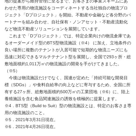
地の提案から維持管理に至るまで、お客さまの事業スキームにあ
わせた専用の物流施設をコーディネートする当社独自の物流プロ
ジェクト「Dプロジェクト」を開始。不動産や金融など各分野のパ
ートナーを組み合わせ、自社保有・ノンアセット・不動産流動化
など物流不動産ソリューションを展開しています。
これまで「Dプロジェクト」では、特定企業向けの物流倉庫であ
るオーダーメイド型のBTS型物流施設（※4） に加え、立地条件の
良い場所に複数のテナントが入居可能で短期的な物流ニーズにも
迅速に対応できるマルチテナント型を展開し、全国で293ヶ所・総
敷地面積約1,011万㎡の物流施設の開発を手がけてきました。
（※5）
今後は物流施設だけでなく、国連が定めた「持続可能な開発目
標（SDGs）」や食料自給率の向上などに寄与するため、全国に所
有する27ヶ所、総敷地面積約500万㎡の工業団地（※6）に、陸上
養殖施設を含む食品関連施設の誘致を積極的に提案します。
※4．BTS型（Build to Suit）型の物流施設とは、特定のお客さま専
用の物流施設のこと。
※5．2021年3月31日現在。
※6．2021年4月26日現在。