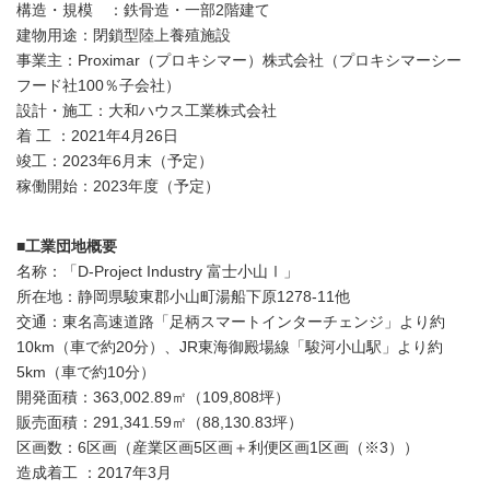
構造・規模 ：鉄骨造・一部2階建て
建物用途：閉鎖型陸上養殖施設
事業主：Proximar（プロキシマー）株式会社（プロキシマーシー
フード社100％子会社）
設計・施工：大和ハウス工業株式会社
着 工 ：2021年4月26日
竣工：2023年6月末（予定）
稼働開始：2023年度（予定）
■工業団地概要
名称：「D-Project Industry 富士小山Ⅰ」
所在地：静岡県駿東郡小山町湯船下原1278‐11他
交通：東名高速道路「足柄スマートインターチェンジ」より約
10km（車で約20分）、JR東海御殿場線「駿河小山駅」より約
5km（車で約10分）
開発面積：363,002.89㎡（109,808坪）
販売面積：291,341.59㎡（88,130.83坪）
区画数：6区画（産業区画5区画＋利便区画1区画（※3））
造成着工 ：2017年3月