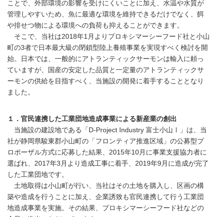
ことで、外部環境の影響を受けにくいことに加え、水温や水質が
管理しやすいため、魚に最適な環境を維持できるだけでなく、餌
や排せつ物による環境への負荷も抑えることができます。
そこで、当社は2018年1月よりプロキシマーシーフード社と小山
町の3者で日本最大級の閉鎖型陸上養殖事業を実現すべく検討を開
始。日本では、一般的にアトランティックサーモンは輸入に頼っ
ていますが、国産の安定した品質と一定量のアトランティックサ
ーモンの供給を目指すべく、当施設の開発に着手することとなり
ました。
１．官民連携した工業団地造成事業による新産業の創出
当施設の建設地である「D-Project Industry 富士小山Ⅰ」は、当
社が静岡県駿東郡小山町の「フロンティア推進区域」の公募型プ
ロポーザル方式に応募した結果、2015年10月に事業支援協力者に
選ばれ、2017年3月より造成工事に着手、2019年9月に造成が完了
した工業団地です。
土地取得は小山町が行い、当社はその土地を購入し、区画の構
築や造成を行うことに加え、企業誘致も官民連携して行う工業団
地造成事業を実施。その結果、プロキシマーシーフード社などの