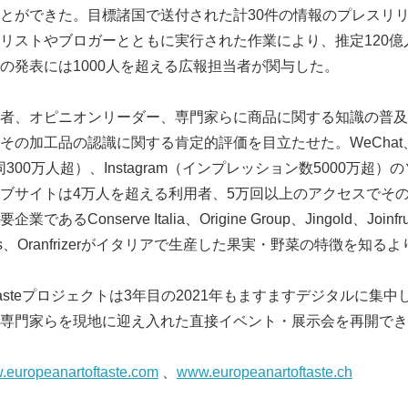
とができた。目標諸国で送付された計30件の情報のプレスリ
リストやブロガーとともに実行された作業により、推定120億
の発表には1000人を超える広報担当者が関与した。
者、オピニオンリーダー、専門家らに商品に関する知識の普及
の加工品の認識に関する肯定的評価を目立たせた。WeChat、W
（同300万人超）、Instagram（インプレッション数5000万
ブサイトは4万人を超える利用者、5万回以上のアクセスでそ
Conserve Italia、Origine Group、Jingold、Joinfruit
rowers、Oranfrizerがイタリアで生産した果実・野菜の特徴を
Art of Tasteプロジェクトは3年目の2021年もますますデジタル
専門家らを現地に迎え入れた直接イベント・展示会を再開でき
Japanese
europeanartoftaste.com
、
www.europeanartoftaste.ch