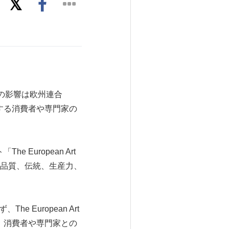
19の影響は欧州連合
する消費者や専門家の
uropean Art
覚の品質、伝統、生産力、
 European Art
り、消費者や専門家との