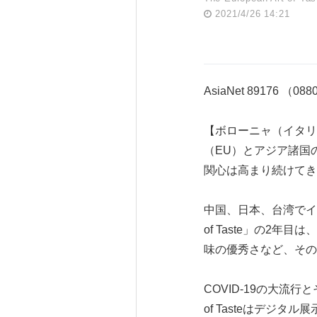
2021/4/26 14:21
AsiaNet 89176 （08
【ボローニャ（イタリア）
（EU）とアジア諸国
関心は高まり続けてき
中国、日本、台湾でイタ
of Taste」の2
味の優秀さなど、その
COVID-19の大流行
of Tasteはデ