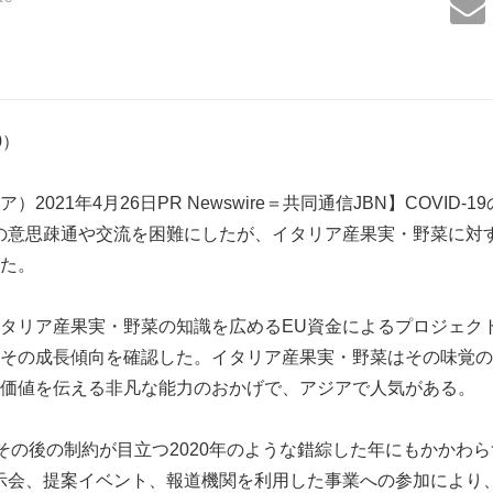
80）
2021年4月26日PR Newswire＝共同通信JBN】COVID-
の意思疎通や交流を困難にしたが、イタリア産果実・野菜に対
た。
リア産果実・野菜の知識を広めるEU資金によるプロジェクト「The E
年目は、その成長傾向を確認した。イタリア産果実・野菜はその味
価値を伝える非凡な能力のおかげで、アジアで人気がある。
とその後の制約が目立つ2020年のような錯綜した年にもかかわらず、The
ジタル展示会、提案イベント、報道機関を利用した事業への参加によ