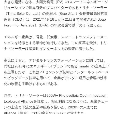
大きな趨勢になる。太陽光発電（PV）のスマートエネルギー・ソ
リューションで世界有数のプロバイダーであるトリナ・ソーラー
（Trina Solar Co.,Ltd.）の高紀凡（Gao Jifan）会長兼最高経営責
任者（CEO）は、2021年4月18日から21日まで開催されたBoao
Forum for Asia 2021（BFA）の年次会議で以下のよう語った。
エネルギー産業は、電化、低炭素、スマートトランスフォーメー
ションを特徴とする革命が進行してきた。この変革を受け、トリ
ナ・ソーラーは産業用インターネットの調査に着手した。
高氏によると、デジタルトランスフォーメーションに関しては、
同社は2018年にエネルギーIoTブランドであるTrinaIoTの立ち上げ
を主導したが、これはIoTセンシング技術とインターネットベース
のビッグデータ技術を用いて、企業がデジタル運用と管理の効率
化の改善を手助けするものである。
昨年、トリナ・ソーラーは600W+ Photovoltaic Open Innovation
Ecological Allianceを設立し、相互利益になるように、産業チェー
ンの上流と下流の企業や組織を招いた。2020年の末までに
Alliance（連合）には60余りのメンバーが含まれた。