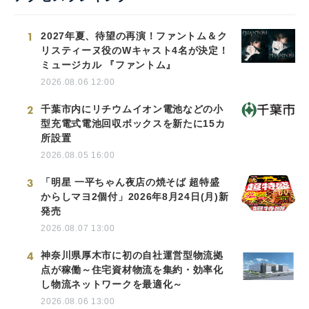
1
2027年夏、待望の再演！ファントム＆ク
リスティーヌ役のWキャスト4名が決定！
ミュージカル 『ファントム』
2026.08.06 12:00
2
千葉市内にリチウムイオン電池などの小
型充電式電池回収ボックスを新たに15カ
所設置
2026.08.05 16:00
3
「明星 一平ちゃん夜店の焼そば 超特盛
からしマヨ2個付」2026年8月24日(月)新
発売
2026.08.07 13:00
4
神奈川県厚木市に初の自社運営型物流拠
点が稼働～住宅資材物流を集約・効率化
し物流ネットワークを最適化～
2026.08.06 13:00