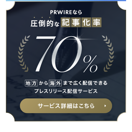
Japanese
English