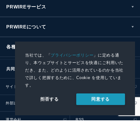
PRWIREサービス
PRWIREについて
各種お問い合わせ
当社では、「
プライバシーポリシー
」に定める通
り、本ウェブサイトとサービスを快適にご利用いた
共同通信社グループ
だき、また、どのように活用されているのかを当社
で詳しく把握するために、Cookie を使用していま
す。
サイトポリシー
プライバシーポリシー
同意する
拒否する
外部送信ポリシー
プレスリリース取扱基準
運営会社
RSS
© 2024 Kyodo News PR Wire