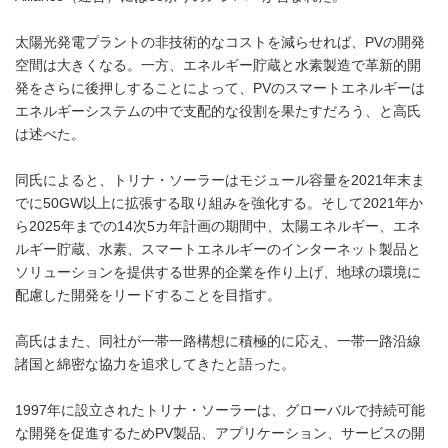
太陽光発電プラントの非技術的なコストを減らせれば、PVの開発
空間は大きくなる。一方、エネルギー貯蔵と水素製造で革新的開
発をさらに後押しすることによって、PVのスマートエネルギーは
エネルギーシステムの中で支配的な役割を果たすだろう、と高氏
は述べた。
同氏によると、トリナ・ソーラーはモジュール容量を2021年末ま
でに50GW以上に拡張する取り組みを強化する。そして2021年か
ら2025年までの14次5カ年計画の期間中、太陽エネルギー、エネ
ルギー貯蔵、水素、スマートエネルギーのインターネット製品と
ソリューションを提供する世界的企業を作り上げ、地球の環境に
配慮した開発をリードすることを目指す。
高氏はまた、同社が一帯一路構想に積極的に応え、一帯一路沿線
諸国と綿密な協力を追求してきたと語った。
1997年に設立されたトリナ・ソーラーは、グローバルで持続可能
な開発を促進するためPV製品、アプリケーション、サービスの開