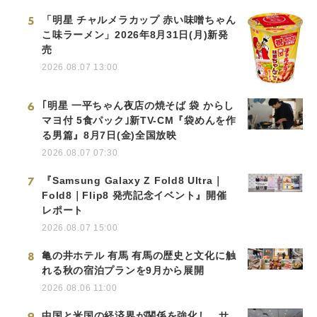
5
「明星 チャルメラカップ 赤い味噌ちゃん
こ味ラーメン」2026年8月31日(月)新発
売
2026.08.07 13:00
6
｢明星 一平ちゃん夜店の焼そば 袋 からし
マヨ付 5食パック｣新TV-CM『袋めんを作
る男篇』8月7日(金)全国放映
2026.08.07 07:30
7
『Samsung Galaxy Z Fold8 Ultra｜
Fold8｜Flip8 発売記念イベント』開催
レポート
2026.08.07 15:00
8
亀の井ホテル 有馬 有馬の歴史と文化に触
れる秋の宿泊プランを9月から展開
2026.08.06 11:00
9
中国と米国の経済界が関係を強化し、サ