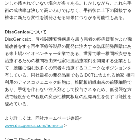
ンしか残されていない場合が多々ある。しかしながら、これら手
術の成功率は決して高いわけではなく、手術後に上下の隣接する
椎体に新たな変性を誘発させる結果につながる可能性もある。
DiscGenics
について
DiscGenicsは、脊椎関連変性疾患を患う患者の疼痛緩和および機
能改善をする再生医療等製品の開発に注力する臨床開発段階にあ
る未上場バイオベンチャー企業である。世界で唯一椎間板疾患を
治療するための椎間板由来他家細胞治療製剤を開発する企業とし
て、腰痛に悩む数多くの患者を治療するユニークなポジションを
有している。同社最初の開発品目であるIDCTに含まれる他家·相同
利用のディスコジェニック細胞は、椎間板組織由来の前駆細胞で
あり、手術を伴わない注入剤として投与されるため、低侵襲な方
法で軽度から中程度の変形性椎間板症の組織再生を促す可能性を
秘めている。
より詳しくは、同社ホームページ参照<
www.discgenics.com/home-ja
>
ソース DiscGenics, Inc.