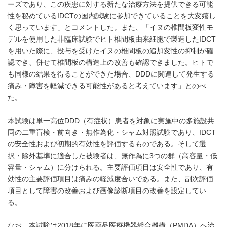
ーズであり、この疾患に対する新たな治療方法を提供できる可能
性を秘めているIDCTの国内試験に参加できていることを大変嬉し
く思っています」とコメントした。また、「イヌの椎間板変性モ
デルを使用した非臨床試験でヒト椎間板由来細胞で製造したIDCT
を用いた際に、投与を受けたイヌの椎間板の追加変性の抑制が確
認でき、併せて椎間板の構造上の改善も確認できました。ヒトで
も同様の結果を得ることができた場合、DDDに関連して発生する
痛み・障害を軽減できる可能性があると考えています」とのべ
た。
本試験は単一高位DDD（有症状）患者を対象に実施中の多施設共
同の二重盲検・前向き・無作為化・シャム対照試験であり、IDCT
の安全性および初期的有効性を評価するものである。そして選
択・除外基準に適合した被験者は、無作為に3つの群（高容量・低
容量・シャム）に分けられる。主要評価項目は安全性であり、有
効性の主要評価項目は痛みの軽減度合いである。また、副次評価
項目として障害の改善および画像診断項目の改善を設定してい
る。
なお、本試験は2018年に医薬品医療機器総合機構（PMDA）へ治