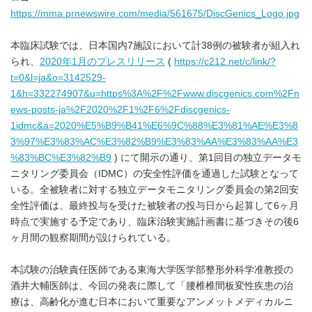
https://mma.prnewswire.com/media/561675/DiscGenics_Logo.jpg
本臨床試験では、日本国内7施設において計38例の被験者が組入れ
られ、
2020
年
1
月のプレスリリース
(
https://c212.net/c/link/?
t=0&l=ja&o=3142529-
1&h=332274907&u=https%3A%2F%2Fwww.discgenics.com%2Fn
ews-posts-ja%2F2020%2F1%2F6%2Fdiscgenics-
1idmc&a=2020%E5%B9%B41%E6%9C%88%E3%81%AE%E3%8
3%97%E3%83%AC%E3%82%B9%E3%83%AA%E3%83%AA%E3
%83%BC%E3%82%B9
) にて開示の通り、第1回目の独立データモ
ニタリング委員会（IDMC）の安全性評価を通過した試験となって
いる。全被験者に対する独立データモニタリング委員会の第2回安
全性評価は、最終投与を受けた被験者の投与日から起算して6ヶ月
時点で実施する予定であり、臨床治験実施計画書に基づきその後6
ヶ月間の観察期間が設けられている。
本試験の治験責任医師である東海大学医学部整形外科学准教授の
酒井大輔医師は、今回の発表に際して「腰椎椎間板変性疾患の治
療は、高齢化が進む日本において重要なアンメットメディカルニ