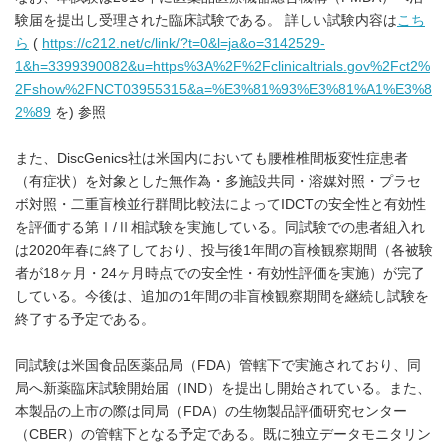
験届を提出し受理された臨床試験である。 詳しい試験内容は
こち
ら
(
https://c212.net/c/link/?t=0&l=ja&o=3142529-
1&h=3399390082&u=https%3A%2F%2Fclinicaltrials.gov%2Fct2%
2Fshow%2FNCT03955315&a=%E3%81%93%E3%81%A1%E3%8
2%89
を) 参照
また、DiscGenics社は米国内においても腰椎椎間板変性症患者
（有症状）を対象とした無作為・多施設共同・溶媒対照・プラセ
ボ対照・二重盲検並行群間比較法によってIDCTの安全性と有効性
を評価する第Ⅰ/Ⅱ相試験を実施している。同試験での患者組入れ
は2020年春に終了しており、投与後1年間の盲検観察期間（各被験
者が18ヶ月・24ヶ月時点での安全性・有効性評価を実施）が完了
している。今後は、追加の1年間の非盲検観察期間を継続し試験を
終了する予定である。
同試験は米国食品医薬品局（FDA）管轄下で実施されており、同
局へ新薬臨床試験開始届（IND）を提出し開始されている。また、
本製品の上市の際は同局（FDA）の生物製品評価研究センター
（CBER）の管轄下となる予定である。既に独立データモニタリン