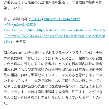
グ委員会による最後の安全性評価を通過し、非盲検観察期間も開
始している。
詳しい試験内容は
こちら
(
https://c212.net/c/link/?
t=0&l=ja&o=3142529-
1&h=1258285274&u=https%3A%2F%2Fclinicaltrials.gov%2Fct2%
2Fshow%2FNCT03347708&a=%E3%81%93%E3%81%A1%E3%8
2%89
) を参照
DiscGenics社の会長兼社長であるフラッグ・フラナガンは、今回
の発表に関し「弊社にとってはもちろんのこと、腰椎椎間板変性
に伴う痛みに苦しむ多くの患者様にとっても日本国内試験の患者
組入れ終了および米国試験の盲検観察期間終了は本再生医療等製
品の開発における重要なマイルストーンであると思います」コメ
ントをしており、「両臨床試験において惜しみない協力をしてく
ださった各医療施設の先生方と医療従事者の方々には深くお礼を
申し上げます。今後は両臨床試験を成功裏に終了することができ
るように引き続き努力してまいりたいと考えております」とのべ
た。