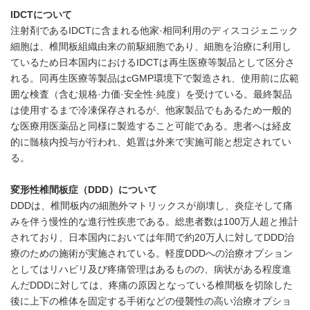
IDCT
について
注射剤であるIDCTに含まれる他家·相同利用のディスコジェニック
細胞は、椎間板組織由来の前駆細胞であり、細胞を治療に利用し
ているため日本国内におけるIDCTは再生医療等製品として区分さ
れる。同再生医療等製品はcGMP環境下で製造され、使用前に広範
囲な検査（含む規格·力価·安全性·純度）を受けている。最終製品
は使用するまで冷凍保存されるが、他家製品でもあるため一般的
な医療用医薬品と同様に製造すること可能である。患者へは経皮
的に髄核内投与が行われ、処置は外来で実施可能と想定されてい
る。
変形性椎間板症（
DDD
）について
DDDは、椎間板内の細胞外マトリックスが崩壊し、炎症そして痛
みを伴う慢性的な進行性疾患である。総患者数は100万人超と推計
されており、日本国内においては年間で約20万人に対してDDD治
療のための施術が実施されている。軽度DDDへの治療オプション
としてはリハビリ及び疼痛管理はあるものの、病状がある程度進
んだDDDに対しては、疼痛の原因となっている椎間板を切除した
後に上下の椎体を固定する手術などの侵襲性の高い治療オプショ