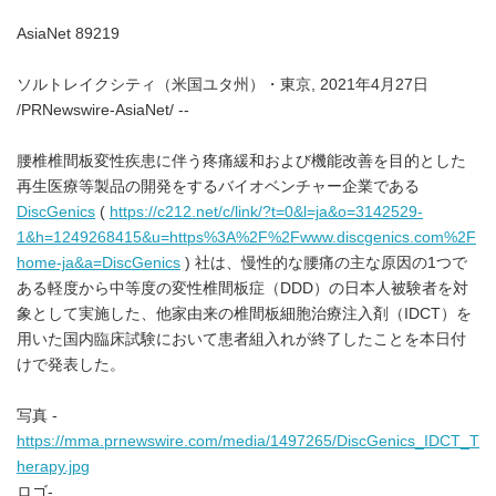
AsiaNet 89219
ソルトレイクシティ（米国ユタ州）・東京, 2021年4月27日
/PRNewswire-AsiaNet/ --
腰椎椎間板変性疾患に伴う疼痛緩和および機能改善を目的とした
再生医療等製品の開発をするバイオベンチャー企業である
DiscGenics
(
https://c212.net/c/link/?t=0&l=ja&o=3142529-
1&h=1249268415&u=https%3A%2F%2Fwww.discgenics.com%2F
home-ja&a=DiscGenics
) 社は、慢性的な腰痛の主な原因の1つで
ある軽度から中等度の変性椎間板症（DDD）の日本人被験者を対
象として実施した、他家由来の椎間板細胞治療注入剤（IDCT）を
用いた国内臨床試験において患者組入れが終了したことを本日付
けで発表した。
写真 -
https://mma.prnewswire.com/media/1497265/DiscGenics_IDCT_T
herapy.jpg
ロゴ-