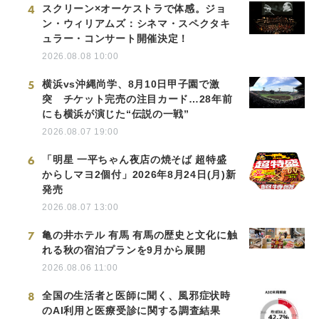
4
スクリーン×オーケストラで体感。ジョ
ン・ウィリアムズ：シネマ・スペクタキ
ュラー・コンサート開催決定！
2026.08.08 10:00
5
横浜vs沖縄尚学、8月10日甲子園で激
突 チケット完売の注目カード…28年前
にも横浜が演じた“伝説の一戦”
2026.08.07 19:00
6
「明星 一平ちゃん夜店の焼そば 超特盛
からしマヨ2個付」2026年8月24日(月)新
発売
2026.08.07 13:00
7
亀の井ホテル 有馬 有馬の歴史と文化に触
れる秋の宿泊プランを9月から展開
2026.08.06 11:00
8
全国の生活者と医師に聞く、風邪症状時
のAI利用と医療受診に関する調査結果