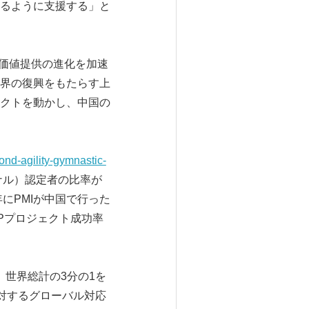
るように支援する」と
方と価値提供の進化を加速
界の復興をもたらす上
クトを動かし、中国の
ond-agility-gymnastic-
ナル）認定者の比率が
にPMIが中国で行った
Pプロジェクト成功率
え、世界総計の3分の1を
に対するグローバル対応