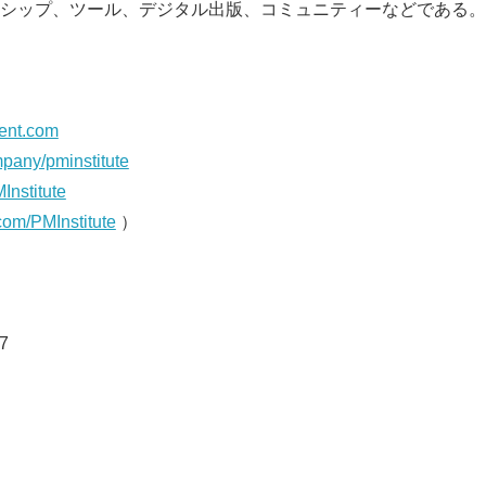
シップ、ツール、デジタル出版、コミュニティーなどである。
ent.com
pany/pminstitute
nstitute
r.com/PMInstitute
）
7