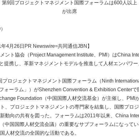
第9回プロジェクトマネジメント国際フォーラムは600人以上
が出席
99）
4月26日PR Newswire=共同通信JBN】
Project Management Institute、PMI）はChina Internat
ndationと提携し、革新マネジメントモデルを推進して人材エンパ
ロジェクトマネジメント国際フォーラム（Ninth International For
ォーラム」）がShenzhen Convention & Exhibition Cent
Talent Exchange Foundation（中国国際人材交流基金）が主催し
ト、プロジェクトマネジメントの専門家を結集し、国際プロジ
の共有を図った。フォーラムは2011年以来、China Internatio
nference（中国国際人材交流会議）の重要なサブフォーラムになっ
国人材交流の全国的な活動である。