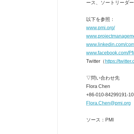
ース、ソートリーダー
以下を参照：
www.pmi.org/
www.projectmanagem
www.linkedin.com/com
www.facebook.com/PMI
Twitter（
https://twitte
▽問い合わせ先
Flora Chen
+86-010-84299191-10
Flora.Chen@pmi.org
ソース：PMI