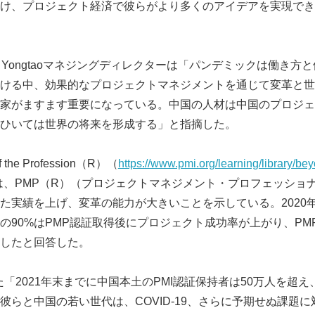
け、プロジェクト経済で彼らがより多くのアイデアを実現でき
Chen Yongtaoマネジングディレクターは「パンデミックは働き
ける中、効果的なプロジェクトマネジメントを通じて変革と世
家がますます重要になっている。中国の人材は中国のプロジェ
ひいては世界の将来を形成する」と指摘した。
 the Profession（R）（
https://www.pmi.org/learning/library/bey
は、PMP（R）（プロジェクトマネジメント・プロフェッショ
Japanese
た実績を上げ、変革の能力が大きいことを示している。2020年
の90%はPMP認証取得後にプロジェクト成功率が上がり、PM
大したと回答した。
氏はまた「2021年末までに中国本土のPMI認証保持者は50万人を超
彼らと中国の若い世代は、COVID-19、さらに予期せぬ課題