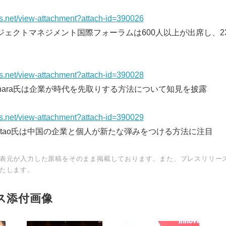
ws.net/view-attachment?attach-id=390026
ジェクトマネジメント国際フォーラムは600人以上が出席し、23
ws.net/view-attachment?attach-id=390028
rashara氏は企業が時代を先取りする方法について知見を披露
ws.net/view-attachment?attach-id=390029
ongtao氏は中国の企業と個人が新たな弾みをつける方法に注目
表元が入力した原稿をそのまま掲載しております。また、プレスリリー
たします。
ス添付画像