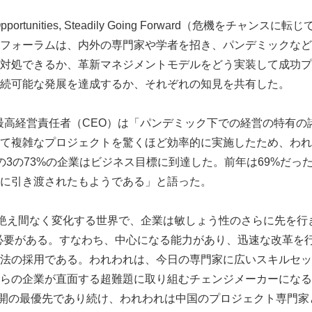
nto Opportunities, Steadily Going Forward（危機をチャ
フォーラムは、内外の専門家や学者を招き、パンデミックなど
対処できるか、革新マネジメントモデルをどう実装して成功プ
続可能な発展を達成するか、それぞれの知見を共有した。
ashara最高経営責任者（CEO）は「パンデミック下での経営の特
て複雑なプロジェクトを驚くほど効率的に実施したため、われ
の3の73%の企業はビジネス目標に到達した。前年は69%だっ
に引き渡されたもようである」と語った。
ara氏は「絶え間なく変化する世界で、企業は敏しょう性のさらに先を
必要がある。すなわち、中心になる能力があり、迅速な改革を
法の採用である。われわれは、今日の専門家に広いスキルセッ
らの企業が直面する超難題に取り組むチェンジメーカーになる
展開の最優先であり続け、われわれは中国のプロジェクト専門家